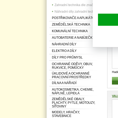
Zahradní technika dle značek
Hadi
návi
Náhradní díly zahradní techniky
POSTŘIKOVAČE A APLIKÁTORY
ZEMĚDĚLSKÁ TECHNIKA
VALM
KOMUNÁLNÍ TECHNIKA
AUTOBATERIE A NABÍJEČKY
NÁHRADNÍ DÍLY
ELEKTRO A DÍLY
DÍLY PRO PRŮMYSL
OCHRANNÉ ODĚVY, OBUV,
RUKVICE, POMŮCKY
Had
ÚKLIDOVÉ A OCHRANNÉ
m 11
PRACOVNÍ PROSTŘEDKY
DÍLNA A NÁŘADÍ
AUTOKOSMETIKA, CHEMIE,
NÁPLNĚ, LEPIDLA
VAL
ZEMĚDĚLSKÉ OBALY,
PLACHTY, PYTLE, MOTOUZY,
SÍŤOVINY
MODELY, HRAČKY,
STAVEBNICE