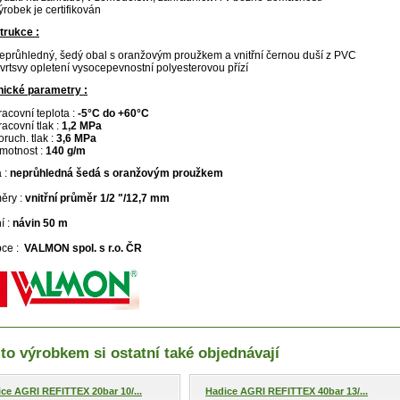
ýrobek je certifikován
trukce :
eprůhledný, šedý obal s oranžovým proužkem a vnitřní černou duší z PVC
 vrtsvy opletení vysocepevnostní polyesterovou přízí
nické parametry :
racovní teplota :
-5°C do +60°C
racovní tlak :
1,2 MPa
oruch. tlak :
3,6 MPa
motnost :
140 g/m
 :
neprůhledná šedá s oranžovým proužkem
ěry :
vnitřní průměr 1/2 "/12,7 mm
í :
návin 50 m
bce :
VALMON spol. s r.o. ČR
to výrobkem si ostatní také objednávají
ce AGRI REFITTEX 20bar 10/...
Hadice AGRI REFITTEX 40bar 13/...