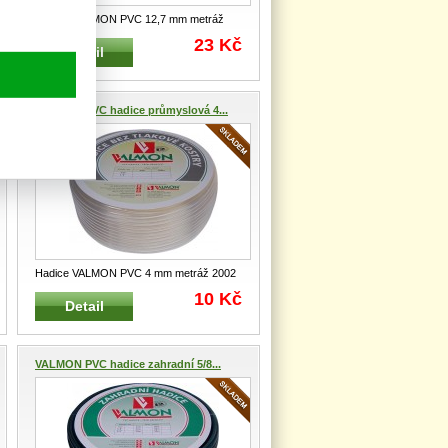
Hadice VALMON PVC 12,7 mm metráž
2002 Hadice jednovrstvá z PVC p
...
23 Kč
Detail
VALMON PVC hadice průmyslová 4...
Hadice VALMON PVC 4 mm metráž 2002
Hadice jednovrstvá z PVC pro
...
10 Kč
Detail
VALMON PVC hadice zahradní 5/8...