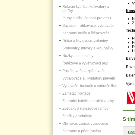
V
Rotační kypřiče, kultivátory a
plečky
Kons
Pluhy a příslušenství pro orbu
N
2
Sazeče, hrobkovače, vyorávače
Tech
Zahradní drtiče a štěpkovače
P
Drtiče a lisy ovoce, zeleniny
P
P
Šrotovníky, mlýnky a krouhačky
H
Nůžky a plotostřihy
Barva
Řetězové a vyvětvovací pily
Rozm
Postřikovače a zpěnovače
Balen
Vypalovače a likvidátory plevelů
Výro
Vysavače, foukače a sběrače listí
Zametací kartáče
Zahradní kolečka a ruční vozíky
Zvedáky a nájezdové rampy
Žebříky a schůdky
S tím
Ohřívače, zářiče, vysoušeče
Zahradní a půdní vrtáky
Hadi