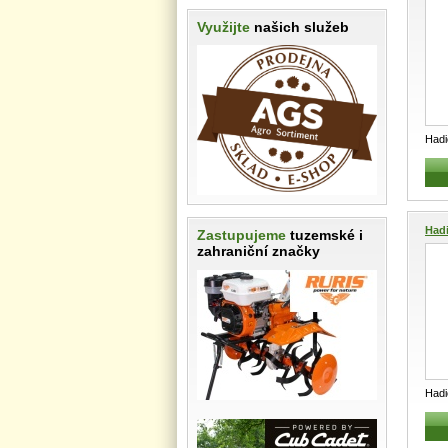
Využijte
našich služeb
Had
2002
Hadi
Zastupujeme
tuzemské i
zahraniční značky
Had
metr