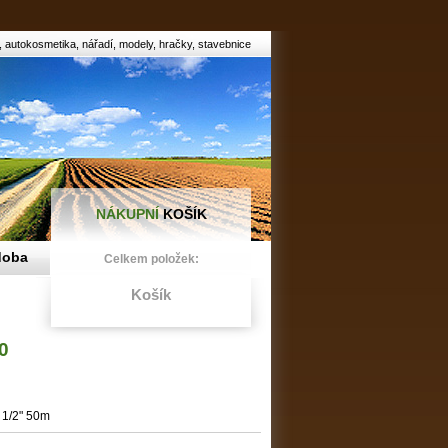
autokosmetika, nářadí, modely, hračky, stavebnice
NÁKUPNÍ
KOŠÍK
doba
Celkem položek:
Košík
0
 1/2" 50m