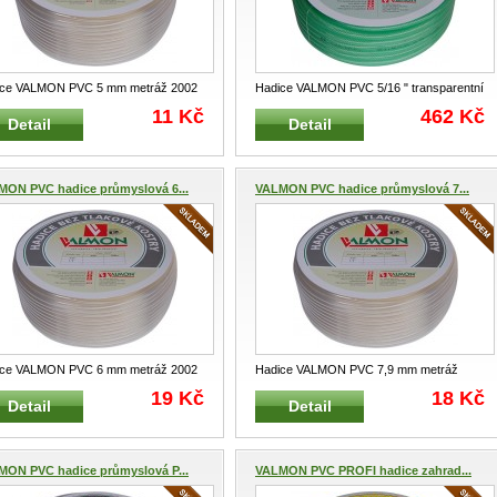
ice VALMON PVC 5 mm metráž 2002
Hadice VALMON PVC 5/16 " transparentní
ce jednovrstvá z PVC pro
...
1122TR PVC hadice pro všeo
...
11 Kč
462 Kč
Detail
Detail
MON PVC hadice průmyslová 6...
VALMON PVC hadice průmyslová 7...
ice VALMON PVC 6 mm metráž 2002
Hadice VALMON PVC 7,9 mm metráž
ce jednovrstvá z PVC pro
...
2002 Hadice jednovrstvá z PVC pr
...
19 Kč
18 Kč
Detail
Detail
MON PVC hadice průmyslová P...
VALMON PVC PROFI hadice zahrad...