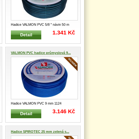
Hadice VALMON PVC 5/8 " návin 50 m
1121ZE Zahradní PVC hadice i p
...
1.341 Kč
Detail
VALMON PVC hadice průmyslová 9...
Hadice VALMON PVC 9 mm 1124
Třívrstvá PVC hadice pro průmyslové p
...
3.146 Kč
Detail
Hadice SPIROTEC 25 mm zelená s...