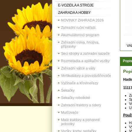
E-VOZIDLA A STROJE
ZAHRADA A HOBBY
NOVINKY ZAHRADA 2026
Zahradní ruční nářadí
Akumulátorový program
Zahradní osiva, hnojiva,
VA
přípravky
Secí strojky a zahradní sazeče
Rozmetadla a aplikační vozíky
Popi
Zahradní válce a vály
Pop
Vertikutátory a provzdušňovače
Hadi
Vyžínače a křovinořezy
1111
Sekačky
Z
Sekačky robotické
S
V
Zahradní traktory a ridery
U
Mulčovače
Použit
Malé traktory a pohonné
H
jednotky
V
Vozíky, korby, sedačky
V