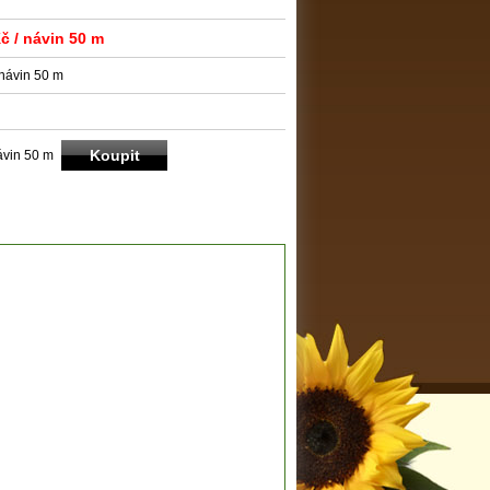
N
Kč
/ návin 50 m
 návin 50 m
ávin 50 m