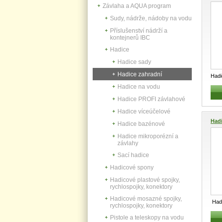
Závlaha a AQUA program
Sudy, nádrže, nádoby na vodu
Příslušenství nádrží a
kontejnerů IBC
Hadice
Hadice sady
Hadice zahradní
Had
Prům
Hadice na vodu
kapa
Hadice PROFI závlahové
Hadice víceúčelové
Hadi
Hadice bazénové
Hadice mikroporézní a
závlahy
Sací hadice
Hadicové spony
Hadicové plastové spojky,
rychlospojky, konektory
Hadicové mosazné spojky,
Had
rychlospojky, konektory
Prům
Pistole a teleskopy na vodu
kap