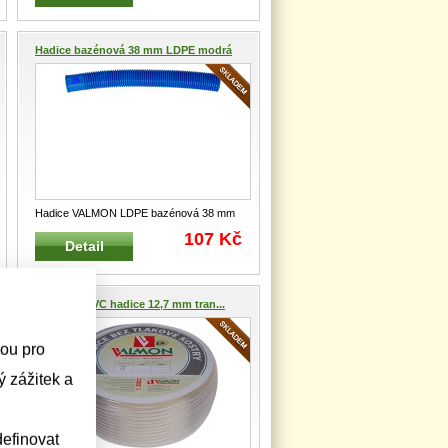
Hadice bazénová 38 mm LDPE modrá
Hadice VALMON LDPE bazénová 38 mm
6006M38 Vrapovitá flexibilní bazéno
...
107 Kč
Detail
VALMON PVC hadice 12,7 mm tran...
sou pro
 zážitek a
efinovat