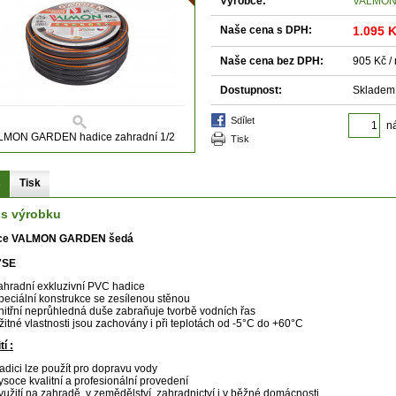
Výrobce:
VALMO
Naše cena s DPH:
1.095 
Naše cena bez DPH:
905 Kč /
Dostupnost:
Skladem
sdílet
n
LMON GARDEN hadice zahradní 1/2
tisk
s
Tisk
is výrobku
ce VALMON GARDEN šedá
7SE
ahradní exkluzivní PVC hadice
peciální konstrukce se zesílenou stěnou
nitřní neprůhledná duše zabraňuje tvorbě vodních řas
žitné vlastnosti jsou zachovány i při teplotách od -5°C do +60°C
í :
adici lze použít pro dopravu vody
ysoce kvalitní a profesionální provedení
yužití na zahradě, v zemědělství, zahradnictví i v běžné domácnosti