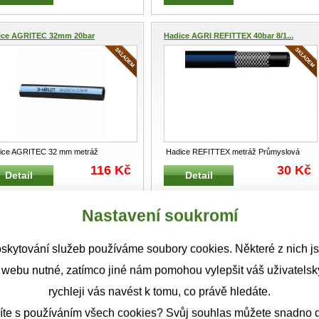
ice AGRITEC 32mm 20bar
Hadice AGRI REFITTEX 40bar 8/1...
ice AGRITEC 32 mm metráž
Hadice REFITTEX metráž Průmyslová
yslová hadice pro dopravu vody,
hadice pro dopravu vody, kapalných
...
116 Kč
30 Kč
Detail
Detail
a
...
Nastavení soukromí
ON PVC hadice 1/2" transpa...
VALMON PVC hadice pitná voda 1...
skytování služeb používáme soubory cookies. Některé z nich j
 webu nutné, zatímco jiné nám pomohou vylepšit váš uživatelský
rychleji vás navést k tomu, co právě hledáte.
íte s používáním všech cookies? Svůj souhlas můžete snadno d