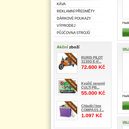
KÁVA
REKLAMNÍ PŘEDMĚTY
DÁRKOVÉ POUKAZY
Had
VÝPRODEJ
Hadi
PŮJĆOVNA STROJŮ
Akční
zboží
VAL
RURIS PILOT
3130G E-tř...
72.600 Kč
Kypřič nesený
CULTI PB...
55.000 Kč
Had
Hadi
Chladící box
COMPASS 2...
1.097 Kč
VAL