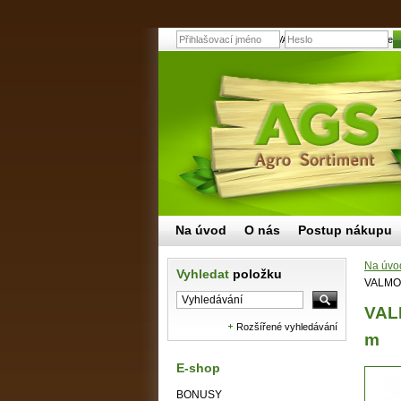
VALMON GARDEN hadice zahrad
Na úvod
O nás
Postup nákupu
Na úvo
Vyhledat
položku
VALMON
VAL
Rozšířené vyhledávání
m
E-shop
BONUSY