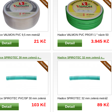
ice VALMON PVC 9,5 mm metráž
Hadice VALMON PVC PROFI 1 " návin 50
 Hadice jednovrstvá z PVC pr
...
m zelená 1119ZE PVC PROFI ha
...
21 Kč
3.945 Kč
Detail
Detail
ce SPIROTEC 30 mm zelená s...
Hadice SPIROTEC 32 mm zelená s...
ice SPIROTEC PVC/SP 30 mm zelená
Hadice SPIROTEC 32 mm zelená metráž
áž 6004 ZE 30 Flexibilní
...
6004 ZE 32 Flexibilní hadice
...
103 Kč
89 Kč
Detail
Detail