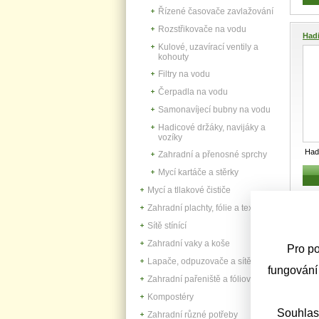
Řízené časovače zavlažování
Rozstřikovače na vodu
Had
Kulové, uzavírací ventily a
kohouty
Filtry na vodu
Čerpadla na vodu
Samonavíjecí bubny na vodu
Hadicové držáky, navijáky a
vozíky
Had
Zahradní a přenosné sprchy
Prům
Mycí kartáče a stěrky
kap
Mycí a tllakové čističe
Zahradní plachty, fólie a textilie
VALM
Sítě stínící
Zahradní vaky a koše
Pro po
Lapače, odpuzovače a sítě
fungování
Zahradní pařeniště a fóliovníky
Kompostéry
Souhlas
Zahradní různé potřeby