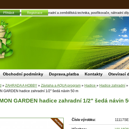
ní 1/2" šedá návin 50 m | Zahradní a zemědělská technika, postřikovače, náhradní díly, 
Přihlásit
Registrace
Obchodní podmínky
Doprava,platba
Kontakty
Otevírací 
d
»
ZAHRADA A HOBBY
»
Závlaha a AQUA program
»
Hadice
»
Hadice zahradní
»
 GARDEN hadice zahradní 1/2" šedá návin 50 m
MON GARDEN hadice zahradní 1/2" šedá návin 5
Číslo výrobku:
11117SE