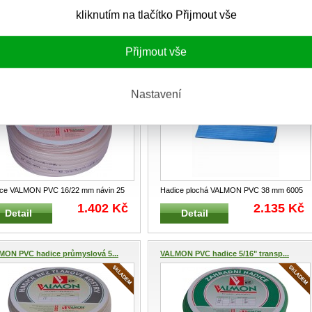
kliknutím na tlačítko Přijmout vše
ce VALMON PVC 1/2 " transparentní
Hadice VALMON PVC 12,7/17 mm návin
n 25 m 1122TR PVC hadic
...
25 m 1125SR Hadice z PVC pro d
...
538 Kč
732 Kč
Detail
Detail
Přijmout vše
ON PVC hadice pitná voda 1...
VALMON Hadice plochá PVC 38 mm...
Nastavení
ice VALMON PVC 16/22 mm návin 25
Hadice plochá VALMON PVC 38 mm 6005
25SR Hadice z PVC pro dop
...
25m Zahradní PVC zploštitelná
...
1.402 Kč
2.135 Kč
Detail
Detail
MON PVC hadice průmyslová 5...
VALMON PVC hadice 5/16" transp...