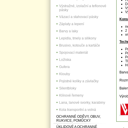
H
D
Výstražné, izolační a teflonové
V
pásky
V
Vázací a stahovací pásky
Kons
Záplaty a lepení
n
2
Barvy a laky
v
Lepidla, tmely a silikony
Tech
Brusivo, kotouče a kartáče
P
Spojovací materiál
P
P
Ložiska
T
H
Gufera
Barva
Klouby
Rozm
Pojistné kolíky a závlačky
Silentbloky
Balen
Klínové řemeny
Výro
Lana, lanové svorky, karabiny
Kola transportní a volná
OCHRANNÉ ODĚVY, OBUV,
RUKVICE, POMŮCKY
ÚKLIDOVÉ A OCHRANNÉ