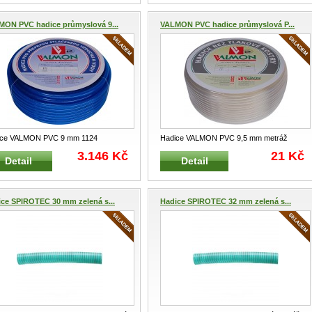
MON PVC hadice průmyslová 9...
VALMON PVC hadice průmyslová P...
ice VALMON PVC 9 mm 1124
Hadice VALMON PVC 9,5 mm metráž
rstvá PVC hadice pro průmyslové p
...
2002 Hadice jednovrstvá z PVC pr
...
3.146 Kč
21 Kč
Detail
Detail
ce SPIROTEC 30 mm zelená s...
Hadice SPIROTEC 32 mm zelená s...