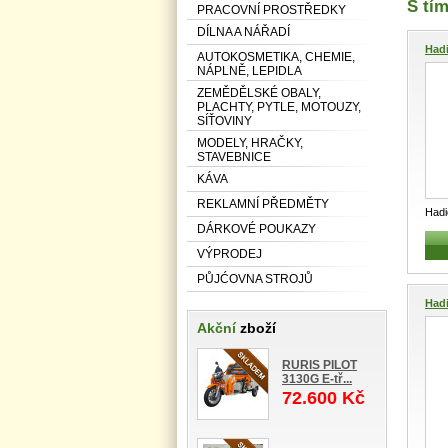
S tím
PRACOVNÍ PROSTŘEDKY
DÍLNA A NÁŘADÍ
Hadi
AUTOKOSMETIKA, CHEMIE,
NÁPLNĚ, LEPIDLA
ZEMĚDĚLSKÉ OBALY,
PLACHTY, PYTLE, MOTOUZY,
SÍŤOVINY
MODELY, HRAČKY,
STAVEBNICE
KÁVA
REKLAMNÍ PŘEDMĚTY
Had
DÁRKOVÉ POUKAZY
Prům
kapa
VÝPRODEJ
PŮJĆOVNA STROJŮ
Hadi
Akční
zboží
RURIS PILOT
3130G E-tř...
72.600 Kč