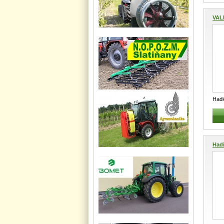
VAL
Had
Třív
Hadi