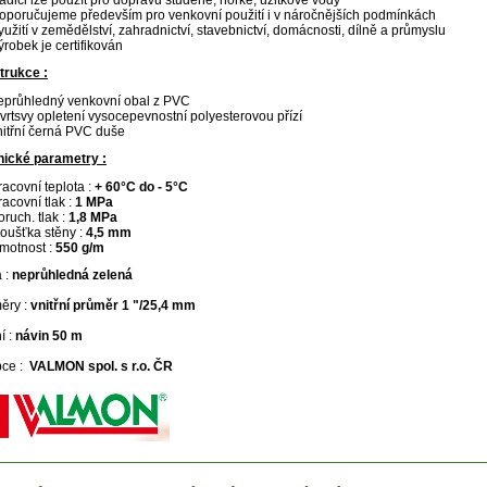
adici lze použít pro dopravu studené, horké, užitkové vody
oporučujeme především pro venkovní použití i v náročnějších podmínkách
yužití v zemědělství, zahradnictví, stavebnictví, domácnosti, dílně a průmyslu
ýrobek je certifikován
trukce :
eprůhledný venkovní obal z PVC
 vrtsvy opletení vysocepevnostní polyesterovou přízí
nitřní černá PVC duše
nické parametry :
racovní teplota :
+ 60°C do - 5°C
racovní tlak :
1 MPa
oruch. tlak :
1,8 MPa
loušťka stěny :
4,5 mm
motnost :
550 g/m
 :
neprůhledná zelená
ěry :
vnitřní průměr 1 "/25,4 mm
í :
návin 50 m
bce :
VALMON spol. s r.o. ČR