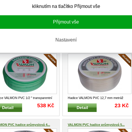
kliknutím na tlačítko Přijmout vše
Přijmout vše
ice VALMON PVC 16/22 mm návin 25
Hadice VALMON LDPE bazénová 38 mm
25SR Hadice z PVC pro dop
...
6006M38 Vrapovitá flexibilní bazéno
...
1.402 Kč
107 Kč
Detail
Detail
Nastavení
ON PVC hadice 1/2" transpa...
VALMON PVC hadice 12,7 mm tran...
ce VALMON PVC 1/2 " transparentní
Hadice VALMON PVC 12,7 mm metráž
n 25 m 1122TR PVC hadic
...
2002 Hadice jednovrstvá z PVC p
...
538 Kč
23 Kč
Detail
Detail
MON PVC hadice průmyslová 4...
VALMON PVC hadice průmyslová 5...