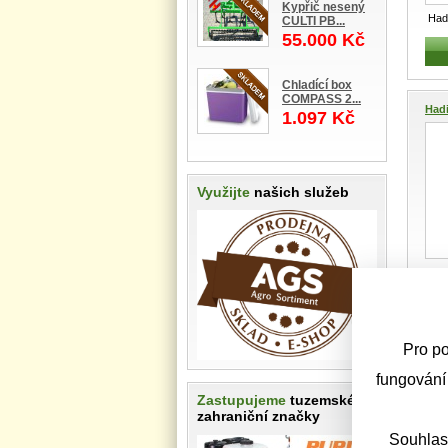
Kypřič nesený
Had
CULTI PB...
Prům
55.000 Kč
kap
Chladící box
COMPASS 2...
Had
1.097 Kč
Využijte
našich služeb
Had
Prům
kap
Pro po
VALM
fungování
Zastupujeme
tuzemské i
zahraniční značky
Souhlas