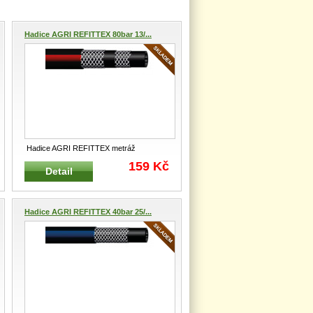
Hadice AGRI REFITTEX 80bar 13/...
Hadice AGRI REFITTEX metráž
Průmyslová hadice pro dopravu vody,
159 Kč
Detail
kapa
...
Hadice AGRI REFITTEX 40bar 25/...