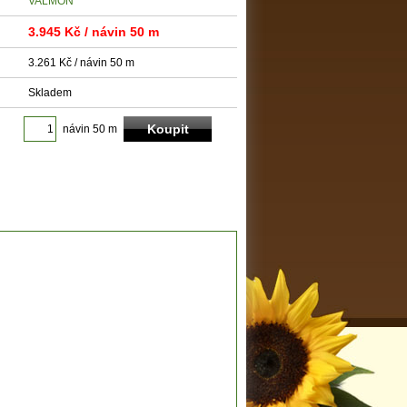
VALMON
3.945 Kč
/ návin 50 m
3.261 Kč / návin 50 m
Skladem
návin 50 m