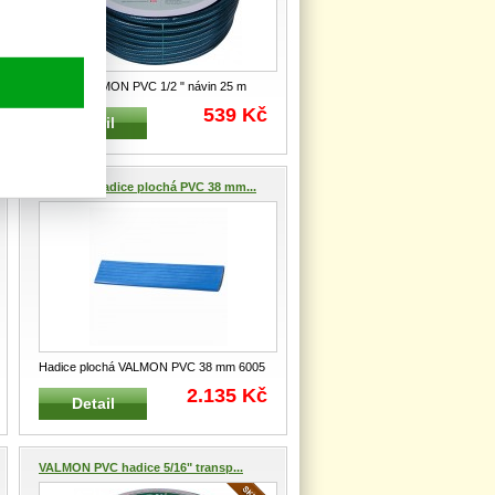
Hadice VALMON PVC 1/2 " návin 25 m
1121ZE Zahradní PVC hadice i p
...
539 Kč
Detail
VALMON Hadice plochá PVC 38 mm...
Hadice plochá VALMON PVC 38 mm 6005
25m Zahradní PVC zploštitelná
...
2.135 Kč
Detail
VALMON PVC hadice 5/16" transp...