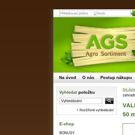
VALMON PVC PROFI hadice zahra
Na úvod
O nás
Postup nákupu
Na úvo
Vyhledat
položku
zahradn
VALM
Rozšířené vyhledávání
50 
E-shop
BONUSY