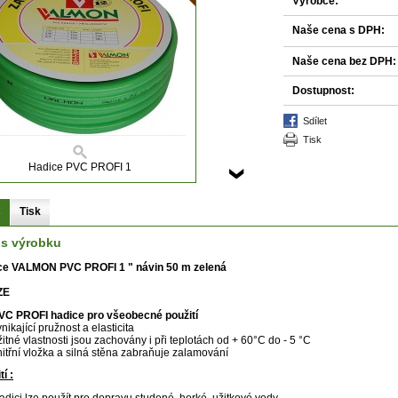
Výrobce:
Naše cena s DPH:
Naše cena bez DPH:
Dostupnost:
sdílet
tisk
Hadice PVC PROFI 1
s
Tisk
is výrobku
ce VALMON PVC PROFI 1 " návin 50 m zelená
ZE
VC PROFI hadice pro všeobecné použití
ynikající pružnost a elasticita
žitné vlastnosti jsou zachovány i při teplotách od + 60°C do - 5 °C
nitřní vložka a silná stěna zabraňuje zalamování
í :