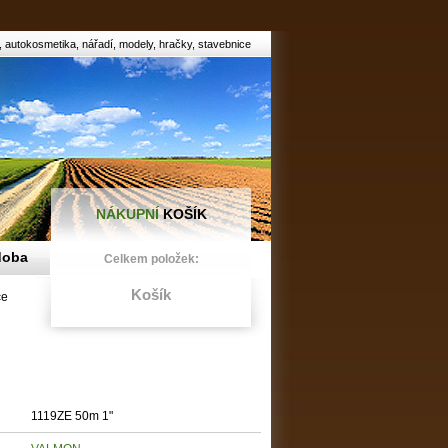
 autokosmetika, nářadí, modely, hračky, stavebnice
NÁKUPNÍ
KOŠÍK
doba
Celkem položek:
Košík
ce
n
1119ZE 50m 1"