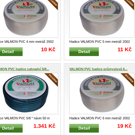
ice VALMON PVC 4 mm metráž 2002
Hadice VALMON PVC 5 mm metráž 2002
ce jednovrstvá z PVC pro
...
Hadice jednovrstvá z PVC pro
...
10 Kč
11 Kč
Detail
Detail
ON PVC hadice zahradní 5/8...
VALMON PVC hadice průmyslová 6...
ce VALMON PVC 5/8 " návin 50 m
Hadice VALMON PVC 6 mm metráž 2002
ZE Zahradní PVC hadice i p
...
Hadice jednovrstvá z PVC pro
...
1.341 Kč
19 Kč
Detail
Detail