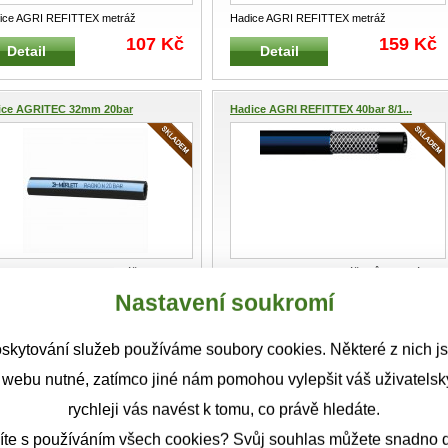
ice AGRI REFITTEX metráž
Hadice AGRI REFITTEX metráž
yslová hadice pro dopravu vody,
Průmyslová hadice pro dopravu vody,
107 Kč
159 Kč
Detail
Detail
a
...
kapal
...
ice AGRITEC 32mm 20bar
Hadice AGRI REFITTEX 40bar 8/1...
ice AGRITEC 32 mm metráž
Hadice REFITTEX metráž Průmyslová
yslová hadice pro dopravu vody,
hadice pro dopravu vody, kapalných
...
116 Kč
30 Kč
Nastavení soukromí
Detail
Detail
a
...
skytování služeb používáme soubory cookies. Některé z nich j
ON PVC hadice pitná voda 1...
Hadice bazénová 38 mm LDPE modrá
 webu nutné, zatímco jiné nám pomohou vylepšit váš uživatelský
rychleji vás navést k tomu, co právě hledáte.
íte s používáním všech cookies? Svůj souhlas můžete snadno d