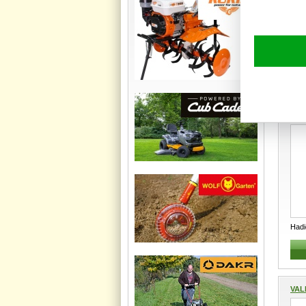
Had
m 11
VALM
Hadi
návi
VAL