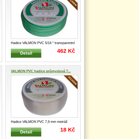
Hadice VALMON PVC 5/16 " transparentní
1122TR PVC hadice pro všeo
...
462 Kč
Detail
VALMON PVC hadice průmyslová 7...
Hadice VALMON PVC 7,9 mm metráž
2002 Hadice jednovrstvá z PVC pr
...
18 Kč
Detail