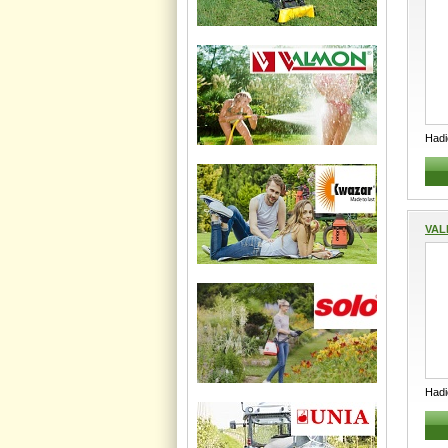
Had
Hadi
VALM
Hadi
1121