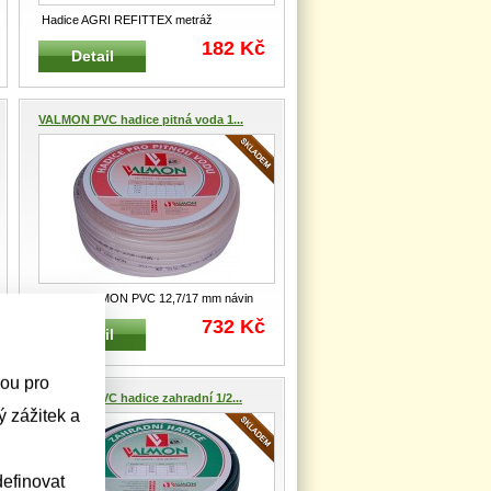
Hadice AGRI REFITTEX metráž
Průmyslová hadice pro dopravu vody,
182 Kč
Detail
kapa
...
VALMON PVC hadice pitná voda 1...
Hadice VALMON PVC 12,7/17 mm návin
25 m 1125SR Hadice z PVC pro d
...
732 Kč
Detail
sou pro
VALMON PVC hadice zahradní 1/2...
 zážitek a
efinovat