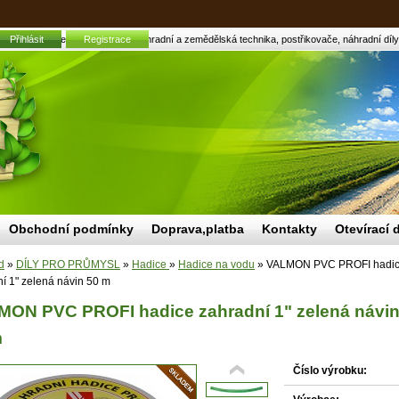
dní 1" zelená návin 50 m | Zahradní a zemědělská technika, postřikovače, náhradní díly,
Přihlásit
Registrace
Obchodní podmínky
Doprava,platba
Kontakty
Otevírací 
d
»
DÍLY PRO PRŮMYSL
»
Hadice
»
Hadice na vodu
»
VALMON PVC PROFI hadi
í 1" zelená návin 50 m
ON PVC PROFI hadice zahradní 1" zelená návi
m
Číslo výrobku: