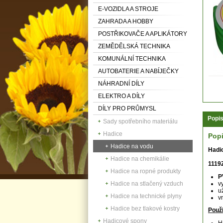
E-VOZIDLA A STROJE
ZAHRADA A HOBBY
POSTŘIKOVAČE A APLIKÁTORY
ZEMĚDĚLSKÁ TECHNIKA
KOMUNÁLNÍ TECHNIKA
AUTOBATERIE A NABÍJEČKY
NÁHRADNÍ DÍLY
ELEKTRO A DÍLY
DÍLY PRO PRŮMYSL
Popi
Sady spotřebního materiálu
Hadice
Pop
Hadice na vodu
Hadi
Hadice na chemikálie
1119
Hadice na ropné produkty
P
Hadice na stlačený vzduch
v
u
Hadice na technické plyny
v
Hadice bez tlakové kostry
Použit
Hadicové spony