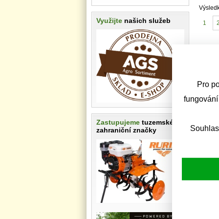
Výsled
Využijte
našich služeb
1
«
Pro po
fungování
Zastupujeme
tuzemské i
Souhlas
zahraniční značky