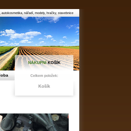
, autokosmetika, nářadí, modely, hračky, stavebnice
NÁKUPNÍ
KOŠÍK
doba
Celkem položek:
Košík