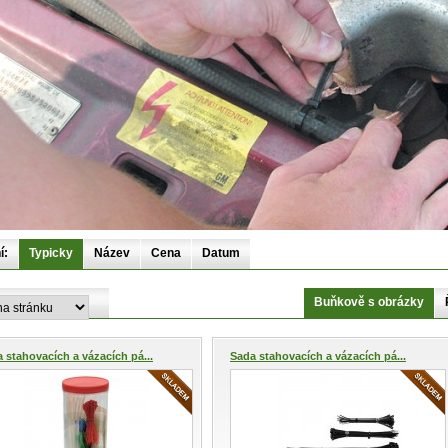
í:
Typicky
Název
Cena
Datum
Buňkově s obrázky
 stahovacích a vázacích pá...
Sada stahovacích a vázacích pá...