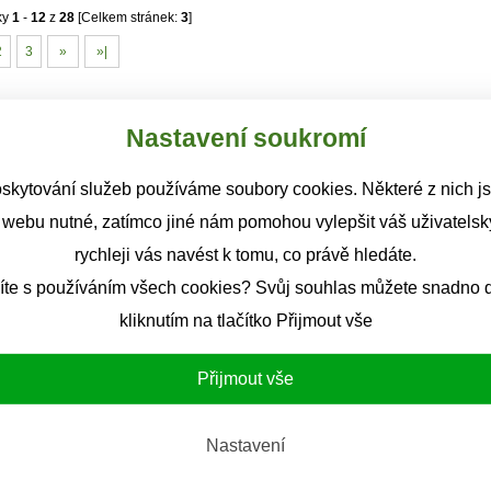
ky
1
-
12
z
28
[Celkem stránek:
3
]
2
3
»
»|
Nastavení soukromí
skytování služeb používáme soubory cookies. Některé z nich j
 webu nutné, zatímco jiné nám pomohou vylepšit váš uživatelský
rychleji vás navést k tomu, co právě hledáte.
íte s používáním všech cookies? Svůj souhlas můžete snadno d
kliknutím na tlačítko Přijmout vše
Přijmout vše
Nastavení