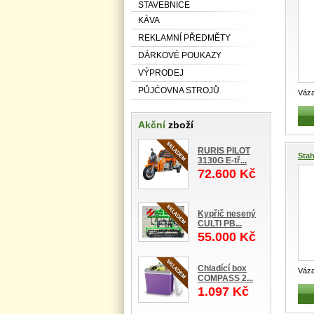
STAVEBNICE
KÁVA
REKLAMNÍ PŘEDMĚTY
DÁRKOVÉ POUKAZY
VÝPRODEJ
PŮJĆOVNA STROJŮ
Váza
Prof
Akční
zboží
RURIS PILOT
Stah
3130G E-tř...
72.600 Kč
Kypřič nesený
CULTI PB...
55.000 Kč
Chladící box
Váza
COMPASS 2...
Prof
1.097 Kč