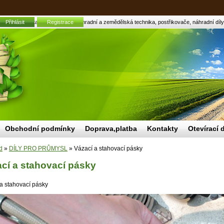
Přihlásit
Vázací a stahovací pásky | Zahradní a zemědělská technika, postřikovače, náhradní díly
Registrace
Obchodní podmínky
Doprava,platba
Kontakty
Otevírací 
d
»
DÍLY PRO PRŮMYSL
»
Vázací a stahovací pásky
cí a stahovací pásky
a stahovací pásky