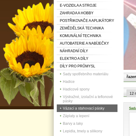
E-VOZIDLA A STROJE
ZAHRADA A HOBBY
POSTŘIKOVAČE A APLIKÁTORY
ZEMĚDĚLSKÁ TECHNIKA
KOMUNÁLNÍ TECHNIKA
AUTOBATERIE A NABÍJEČKY
NÁHRADNÍ DÍLY
ELEKTRO A DÍLY
DÍLY PRO PRŮMYSL
Sady spotřebního materiálu
řazen
Hadice
Hadicové spony
Výstražné, izolační a teflonové
pásky
Vázací a stahovací pásky
Sada
Záplaty a lepení
Barvy a laky
Lepidla, tmely a silikony