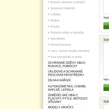
Brusivo, kotouče a kartáče
Spojovací materiál
Ložiska
Sada
Gufera
váza
Klouby
Pojistné kolíky a závlačky
Silentbloky
Stah
Klínové řemeny
Lana, lanové svorky, karabiny
Kola transportní a volná
OCHRANNÉ ODĚVY, OBUV,
RUKVICE, POMŮCKY
ÚKLIDOVÉ A OCHRANNÉ
PRACOVNÍ PROSTŘEDKY
Váza
DÍLNA A NÁŘADÍ
Prof
AUTOKOSMETIKA, CHEMIE,
NÁPLNĚ, LEPIDLA
ZEMĚDĚLSKÉ OBALY,
PLACHTY, PYTLE, MOTOUZY,
Stah
SÍŤOVINY
MODELY, HRAČKY,