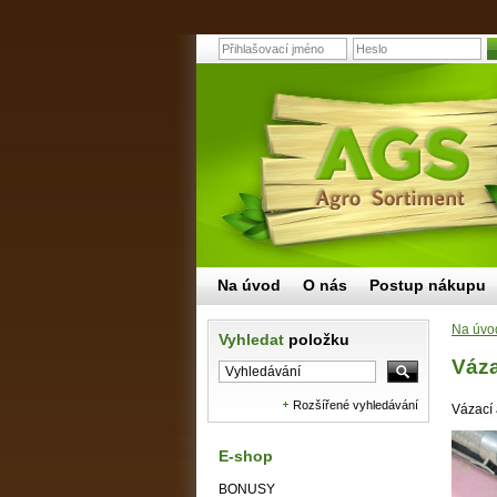
Na úvod
O nás
Postup nákupu
Na úvo
Vyhledat
položku
Váza
Rozšířené vyhledávání
Vázací 
E-shop
BONUSY