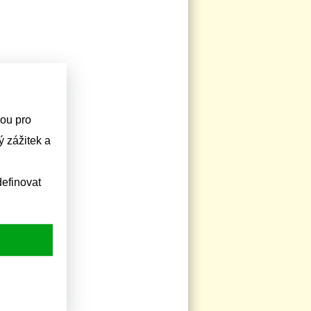
sou pro
 zážitek a
efinovat