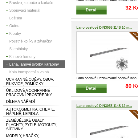
Brusivo, kotouče a kartáče
(6 x 7N) pravé křížové vinutí
...
32 K
Detail
Spojovací materiál
Ložiska
Gufera
Lano ocelové DIN3055 114S 10 m...
Klouby
Pojistné kolíky a závlačky
Silentbloky
Klínové řemeny
Lana, lanové svorky, karabiny
Kola transportní a volná
Lano ocelové Pozinkované ocelové lano
OCHRANNÉ ODĚVY, OBUV,
114S (6x19S+FS) pravé křížové v
...
RUKVICE, POMŮCKY
80 K
Detail
ÚKLIDOVÉ A OCHRANNÉ
PRACOVNÍ PROSTŘEDKY
DÍLNA A NÁŘADÍ
Lano ocelové DIN3055 114S 12 m...
AUTOKOSMETIKA, CHEMIE,
NÁPLNĚ, LEPIDLA
ZEMĚDĚLSKÉ OBALY,
PLACHTY, PYTLE, MOTOUZY,
SÍŤOVINY
MODELY, HRAČKY,