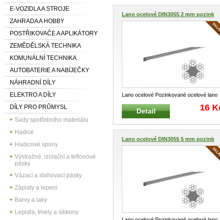
E-VOZIDLA A STROJE
Lano ocelové DIN3055 2 mm pozink
ZAHRADA A HOBBY
POSTŘIKOVAČE A APLIKÁTORY
ZEMĚDĚLSKÁ TECHNIKA
KOMUNÁLNÍ TECHNIKA
AUTOBATERIE A NABÍJEČKY
NÁHRADNÍ DÍLY
ELEKTRO A DÍLY
Lano ocelové Pozinkované ocelové lano
(6 x 7N) pravé křížové vinutí
...
16 K
DÍLY PRO PRŮMYSL
Detail
Sady spotřebního materiálu
Hadice
Lano ocelové DIN3055 5 mm pozink
Hadicové spony
Výstražné, izolační a teflonové
pásky
Vázací a stahovací pásky
Záplaty a lepení
Barvy a laky
Lepidla, tmely a silikony
Lano ocelové Pozinkované ocelové lano