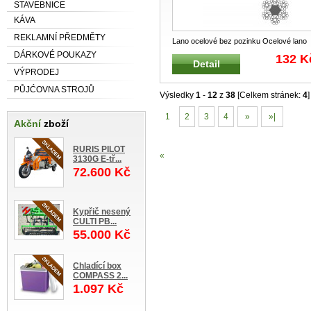
STAVEBNICE
KÁVA
REKLAMNÍ PŘEDMĚTY
Lano ocelové bez pozinku Ocelové lano
114S (6x19S+FS) pravé křížové v
...
DÁRKOVÉ POUKAZY
132 K
Detail
VÝPRODEJ
PŮJĆOVNA STROJŮ
Výsledky
1
-
12
z
38
[Celkem stránek:
4
]
1
2
3
4
»
»|
Akční
zboží
RURIS PILOT
«
3130G E-tř...
72.600 Kč
Kypřič nesený
CULTI PB...
55.000 Kč
Chladící box
COMPASS 2...
1.097 Kč