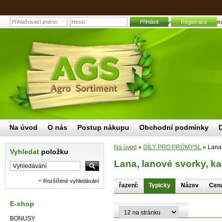
Lana, lanové svorky, karabiny | Zahr
Přihlásit
Registrace
Na úvod
O nás
Postup nákupu
Obchodní podmínky
Na úvod
»
DÍLY PRO PRŮMYSL
»
Lana,
Vyhledat
položku
Lana, lanové svorky, k
Rozšířené vyhledávání
řazení:
Typicky
Název
Cen
E-shop
BONUSY