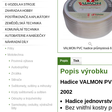
E-VOZIDLA A STROJE
ZAHRADA A HOBBY
POSTŘIKOVAČE A APLIKÁTORY
ZEMĚDĚLSKÁ TECHNIKA
KOMUNÁLNÍ TECHNIKA
AUTOBATERIE A NABÍJEČKY
NÁHRADNÍ DÍLY
VALMON PVC hadice průmyslová 
Filtry
Mototechna
Popis
Tisk
Povinná výbava
Autodoplňky
Popis výrobku
Zrcátka
Stěrače
Hadice VALMON PV
Světlomety, svítilny a mlhovky
2002
Kryty světlometů a svítilen
Odrazky a trojuhelníky
Hadice jednovrstv
Samolepky, cedulky, výstražné
Bez vnitřní kostry 
štíty