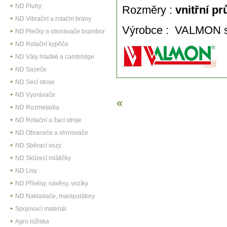
ND Pluhy
Rozměry :
vnitřní p
ND Vibrační a rotační brány
Výrobce : VALMON sp
ND Plečky a oborávače brambor
ND Rotační kypřiče
ND Vály hladké a cambridge
ND Sazeče
ND Secí stroje
ND Vyorávače
«
ND Rozmetadla
ND Rotační a žací stroje
ND Obraceče a shrnovače
ND Sběrací vozy
ND Sklízecí mlátičky
ND Lisy
ND Přívěsy, návěsy, vozíky
ND Nakladače, manipulátory
Spojovací materiál
Agro ložiska