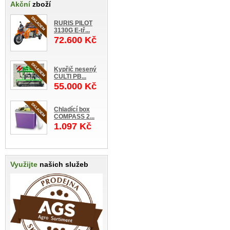
Akční
zboží
RURIS PILOT
3130G E-tř...
72.600 Kč
Kypřič nesený
CULTI PB...
55.000 Kč
Chladící box
COMPASS 2...
1.097 Kč
Využijte
našich služeb