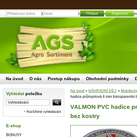
VALMON PVC hadice průmyslová 6 mm transparentní bez kostry | Zahradn
Přihlásit
Registrace
Na úvod
O nás
Postup nákupu
Obchodní podmínky
Na úvod
»
NÁHRADNÍ DÍLY
»
Mototech
Vyhledat
položku
hadice průmyslová 6 mm transparentní b
VALMON PVC hadice pr
Rozšířené vyhledávání
bez kostry
E-shop
BONUSY