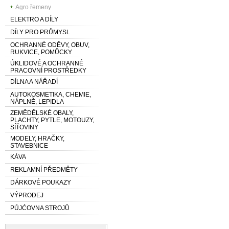
Agro řemeny
ELEKTRO A DÍLY
DÍLY PRO PRŮMYSL
OCHRANNÉ ODĚVY, OBUV,
RUKVICE, POMŮCKY
ÚKLIDOVÉ A OCHRANNÉ
PRACOVNÍ PROSTŘEDKY
DÍLNA A NÁŘADÍ
AUTOKOSMETIKA, CHEMIE,
NÁPLNĚ, LEPIDLA
ZEMĚDĚLSKÉ OBALY,
PLACHTY, PYTLE, MOTOUZY,
SÍŤOVINY
MODELY, HRAČKY,
STAVEBNICE
KÁVA
REKLAMNÍ PŘEDMĚTY
DÁRKOVÉ POUKAZY
VÝPRODEJ
PŮJĆOVNA STROJŮ