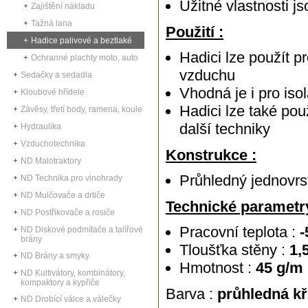
Užitné vlastnosti j
Zajištění nákladu
Tažná lana
Použití :
Hadice palivové a beztlaké
Hadici lze použít p
Ochranné plachty moto, auto
vzduchu
Sedačky a sedadla
Vhodná je i pro iso
Kloubové hřídele
Hadici lze také pou
Závěsy, třetí body, ramena, koule
další techniky
Hydraulika
Vzduchotechnika
Konstrukce :
ND Malotraktory
Průhledný jednovr
ND Technika pro vinohrady
ND Mulčovače a drtiče
Technické parametry
ND Postřikovače a rosiče
Pracovní teplota :
-
ND Diskové podmítače a talířové
brány
Tloušťka stěny :
1,
ND Brány a smyky
Hmotnost :
45 g/m
ND Kultivátory, kombinátory,
kompaktory a kypřiče
Barva :
průhledná kř
ND Drobící válce a válečky