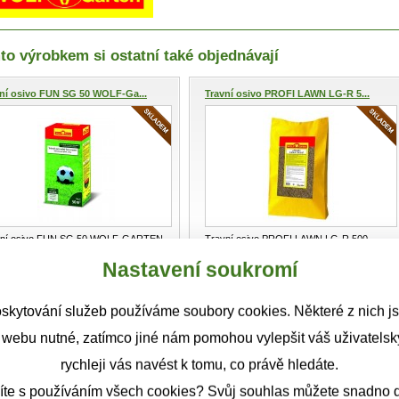
to výrobkem si ostatní také objednávají
ní osivo FUN SG 50 WOLF-Ga...
Travní osivo PROFI LAWN LG-R 5...
vní osivo FUN SG 50 WOLF-GARTEN
Travní osivo PROFI LAWN LG-R 500
 na 50 m² Speciální travní sm
...
WOLF-Garten 10 kg na 500 m² Speciál
...
272 Kč
1.742 Kč
Nastavení soukromí
Detail
Detail
skytování služeb používáme soubory cookies. Některé z nich j
níkové hnojivo podzimní LK...
Trávníkové tekuté hnojivo LV 1...
 webu nutné, zatímco jiné nám pomohou vylepšit váš uživatelský
rychleji vás navést k tomu, co právě hledáte.
íte s používáním všech cookies? Svůj souhlas můžete snadno d