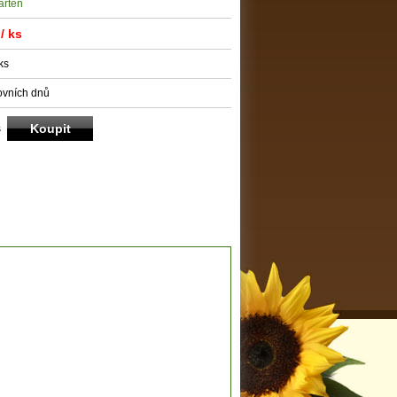
rten
/ ks
ks
ovních dnů
s