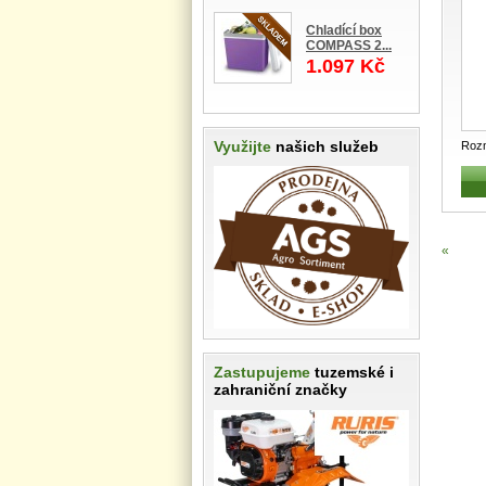
Chladící box
COMPASS 2...
1.097 Kč
Využijte
našich služeb
Rozm
Gart
«
Zastupujeme
tuzemské i
zahraniční značky