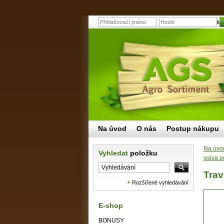
Travní osivo na dos
Na úvod
O nás
Postup nákupu
Na úvo
Vyhledat
položku
osiva p
Trav
Rozšířené vyhledávání
E-shop
BONUSY