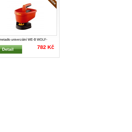
etadlo univerzální WE-B WOLF-
en Ruční bateriové univerzální a
...
782 Kč
Detail