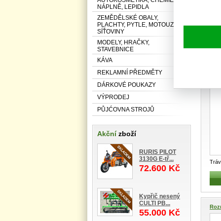
NÁPLNĚ, LEPIDLA
ZEMĚDĚLSKÉ OBALY,
PLACHTY, PYTLE, MOTOUZY,
SÍŤOVINY
Tráv
MODELY, HRAČKY,
LK-B
STAVEBNICE
KÁVA
REKLAMNÍ PŘEDMĚTY
Tráv
DÁRKOVÉ POUKAZY
VÝPRODEJ
PŮJĆOVNA STROJŮ
Akční
zboží
RURIS PILOT
3130G E-tř...
Tráv
72.600 Kč
B WO
...
Kypřič nesený
CULTI PB...
Roz
55.000 Kč