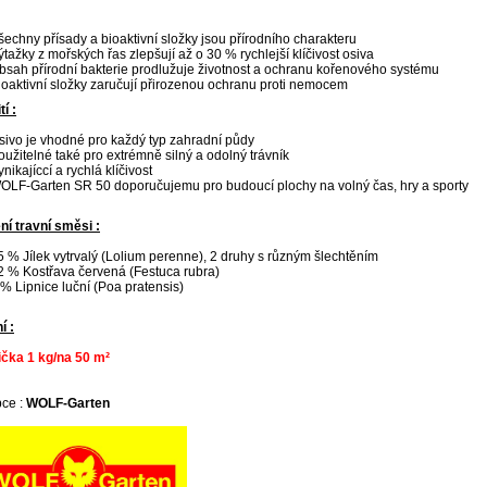
šechny přísady a bioaktivní složky jsou přírodního charakteru
ýtažky z mořských řas zlepšují až o 30 % rychlejší klíčivost osiva
bsah přírodní bakterie prodlužuje životnost a ochranu kořenového systému
ioaktivní složky zaručují přirozenou ochranu proti nemocem
í :
sivo je vhodné pro každý typ zahradní půdy
oužitelné také pro extrémně silný a odolný trávník
ynikajíccí a rychlá klíčivost
OLF-Garten SR 50 doporučujemu pro budoucí plochy na volný čas, hry a sporty
ní travní směsi :
5 % Jílek vytrvalý (Lolium perenne), 2 druhy s různým šlechtěním
2 % Kostřava červená (Festuca rubra)
 % Lipnice luční (Poa pratensis)
í :
čka 1 kg/na 50 m²
ce :
WOLF-Garten