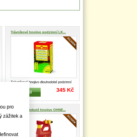
Trávníkové hnojivo podzimní LK...
Trávníkové hnojivo dlouhodobé podzimní
LK-B 100 WOLF-Garten 2,5 kg na 100
...
345 Kč
Detail
sou pro
Trávníkové tekuté hnojivo OHNE...
 zážitek a
efinovat