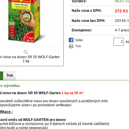
Výrobce:
WOLF-Ga
Naše cena s DPH:
272 Kč
Naše cena bez DPH:
243 Kč / 
Dostupnost:
4-7 prac
sdílet
k
tisk
ní osivo na dosev SR 50 WOLF-Garten
1 kg
s
Tisk
is výrobku
ní osivo na dosev SR 50 WOLF-Garten
1
kg na 50 m²
peciálně zušlechtěné osivo pro dosev vysušených a postižených míst
oporučujeme výsev i po provedené vertikutaci
fikace :
ravní směs od WOLF-GARTEN pro dosev
ychlá klíčivost a vzcházivost, po 8 týdnech vzrůstu již trávník zatížitelný
elmi hustý a rychle regenerující