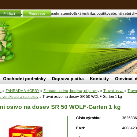
ev SR 50 WOLF-Garten 1 kg | Zahradní a zemědělská technika, postřikovače, náhradní díly,
Přihlásit
Registrace
Obchodní podmínky
Doprava,platba
Kontakty
Otevírací 
d
»
ZAHRADA A HOBBY
»
Zahradní osiva, hnojiva, přípravky
»
Travní osiva
»
Travn
o vertikutaci a na dosev
»
Travní osivo na dosev SR 50 WOLF-Garten 1 kg
ní osivo na dosev SR 50 WOLF-Garten 1 kg
Číslo výrobku:
3826836
EAN:
4008423