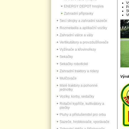
V
ENERGY DEPOT hnojiva
P
S
Zahradní přípravky
V
Secí strojky a zahradní sazeče
Rozmetadla a aplikační vozíky
Zahradní válce a vály
Vertikutátory a provzdušňovače
Vyžínače a křovinořezy
Sekačky
Sekačky robotické
Zahradní traktory a ridery
Výro
Mulčovače
Malé traktory a pohonné
jednotky
Vozíky, korby, sedačky
Rotační kypřiče, kultivátory a
plečky
Pluhy a příslušenství pro orbu
Sazeče, hrobkovače, vyorávače
Zahradní drtiče a štěpkovače