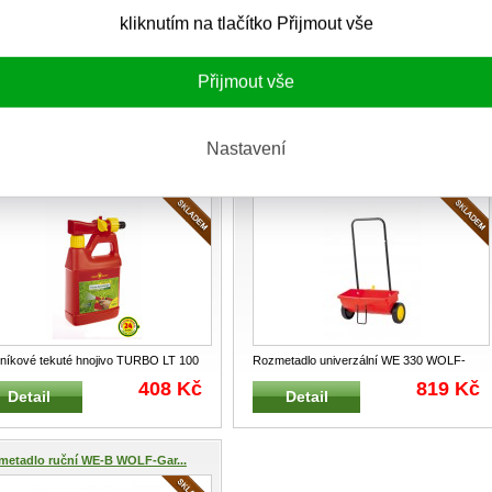
kliknutím na tlačítko Přijmout vše
Přijmout vše
níkové dlouhodobé podzimní hnojivo
Trávníkové tekuté hnojivo LV 100 B
 250 WOLF-Garten 6,25 kg na 250
...
VITAL WOLF-Garten aplikátor 1L na 100
654 Kč
412 Kč
Detail
Detail
m²
...
Nastavení
níkové tekuté hnojivo TURB...
Rozmetadlo univerzální WE 330 ...
níkové tekuté hnojivo TURBO LT 100
Rozmetadlo univerzální WE 330 WOLF-
LF-GARTEN aplikátor 1L na 100 m²
Garten Lehké a obratné univerzální
...
408 Kč
819 Kč
Detail
Detail
metadlo ruční WE-B WOLF-Gar...