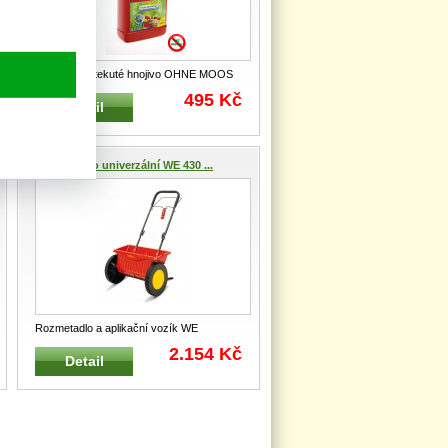
Trávníkové tekuté hnojivo OHNE MOOS
LM 100 B WOLF-Garten aplikátor 1L na
495 Kč
Detail
100
...
Rozmetadlo univerzální WE 430 ...
Rozmetadlo a aplikační vozík WE
430 WOLF-Garten Lehké, robustní a obr
2.154 Kč
Detail
...