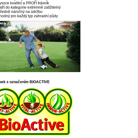
ysoce kvalitní a PROFI trávník
atří do kategorie extrémně zatížitelný
tředně náročný na údržbu
hodný pro každý typ zahradní půdy
bek s označením BIOACTIVE