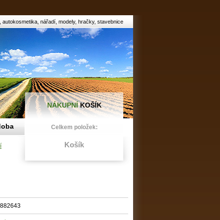
 autokosmetika, nářadí, modely, hračky, stavebnice
NÁKUPNÍ
KOŠÍK
doba
Celkem položek:
Košík
í
882643