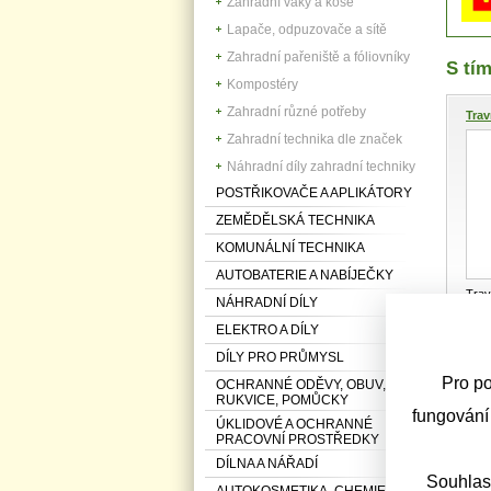
Zahradní vaky a koše
Lapače, odpuzovače a sítě
Zahradní pařeniště a fóliovníky
S tím
Kompostéry
Zahradní různé potřeby
Trav
Zahradní technika dle značek
Náhradní díly zahradní techniky
POSTŘIKOVAČE A APLIKÁTORY
ZEMĚDĚLSKÁ TECHNIKA
KOMUNÁLNÍ TECHNIKA
AUTOBATERIE A NABÍJEČKY
Tra
NÁHRADNÍ DÍLY
1 kg
ELEKTRO A DÍLY
DÍLY PRO PRŮMYSL
Pro po
OCHRANNÉ ODĚVY, OBUV,
Tráv
RUKVICE, POMŮCKY
fungování
ÚKLIDOVÉ A OCHRANNÉ
PRACOVNÍ PROSTŘEDKY
DÍLNA A NÁŘADÍ
Souhlas
AUTOKOSMETIKA, CHEMIE,