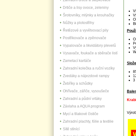
Drtiče a lisy ovoce, zeleniny
V
Šrotovníky, mlýnky a krouhačky
V
O
Nůžky a plotostřihy
B
Řetězové a vyvětvovací pily
Použit
Postřikovače a zpěnovače
O
P
Vypalovače a likvidátory plevelů
V
W
Vysavače, foukače a sběrače listí
Zametací kartáče
Slože
Zahradní kolečka a ruční vozíky
8
Zvedáky a nájezdové rampy
1
3
Žebříky a schůdky
Ohřívače, zářiče, vysoušeče
Balen
Zahradní a půdní vrtáky
Krabi
Závlaha a AQUA program
Výrob
Mycí a tllakové čističe
Zahradní plachty, fólie a textilie
Sítě stínící