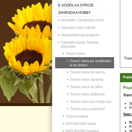
E-VOZIDLA A STROJE
ZAHRADA A HOBBY
NOVINKY ZAHRADA 2026
Zahradní ruční nářadí
Akumulátorový program
Zahradní osiva, hnojiva,
přípravky
Travní osiva
Trav
Travní osiva po vertikutaci
a na dosev
Travní osiva do sucha
Popi
Travní osiva opravná
Travní osiva do stínu
Pop
Travní osiva zátěžová
Trav
Travní osiva pro volný čas
S
D
Travní osiva podzimní
Speci
Travní hnojiva
T
NATURA BIO osiva
R
V
NATURA BIO hnojiva