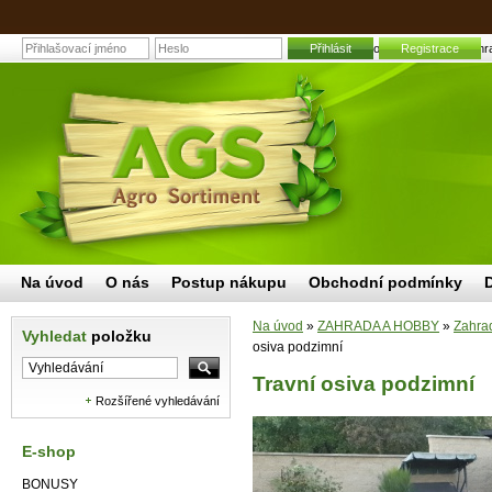
Přihlásit
Travní osiva podzimní | Zahr
Registrace
Na úvod
O nás
Postup nákupu
Obchodní podmínky
Na úvod
»
ZAHRADA A HOBBY
»
Zahrad
Vyhledat
položku
osiva podzimní
Travní osiva podzimní
Rozšířené vyhledávání
E-shop
BONUSY