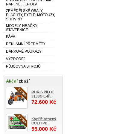
NÁPLNĚ, LEPIDLA
ZEMĚDĚLSKÉ OBALY,
PLACHTY, PYTLE, MOTOUZY,
SÍŤOVINY
MODELY, HRAČKY,
STAVEBNICE
KÁVA
REKLAMNÍ PŘEDMĚTY
DÁRKOVÉ POUKAZY
VÝPRODEJ
PŮJĆOVNA STROJŮ
Akční
zboží
RURIS PILOT
3130G E-tř...
72.600 Kč
Kypřič nesený
CULTI PB...
55.000 Kč