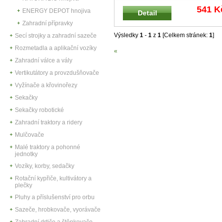
GARTEN 2 kg na 125 m² Spe
...
541 K
ENERGY DEPOT hnojiva
Detail
Zahradní přípravky
Výsledky
1
-
1
z
1
[Celkem stránek:
1
]
Secí strojky a zahradní sazeče
Rozmetadla a aplikační vozíky
«
Zahradní válce a vály
Vertikutátory a provzdušňovače
Vyžínače a křovinořezy
Sekačky
Sekačky robotické
Zahradní traktory a ridery
Mulčovače
Malé traktory a pohonné
jednotky
Vozíky, korby, sedačky
Rotační kypřiče, kultivátory a
plečky
Pluhy a příslušenství pro orbu
Sazeče, hrobkovače, vyorávače
Zahradní drtiče a štěpkovače