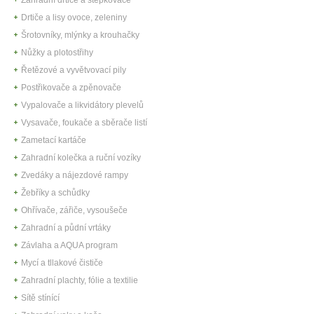
Drtiče a lisy ovoce, zeleniny
Šrotovníky, mlýnky a krouhačky
Nůžky a plotostřihy
Řetězové a vyvětvovací pily
Postřikovače a zpěnovače
Vypalovače a likvidátory plevelů
Vysavače, foukače a sběrače listí
Zametací kartáče
Zahradní kolečka a ruční vozíky
Zvedáky a nájezdové rampy
Žebříky a schůdky
Ohřívače, zářiče, vysoušeče
Zahradní a půdní vrtáky
Závlaha a AQUA program
Mycí a tllakové čističe
Zahradní plachty, fólie a textilie
Sítě stínící