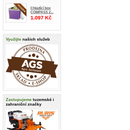
Chladící box
COMPASS 2...
1.097 Kč
Využijte
našich služeb
Zastupujeme
tuzemské i
zahraniční značky