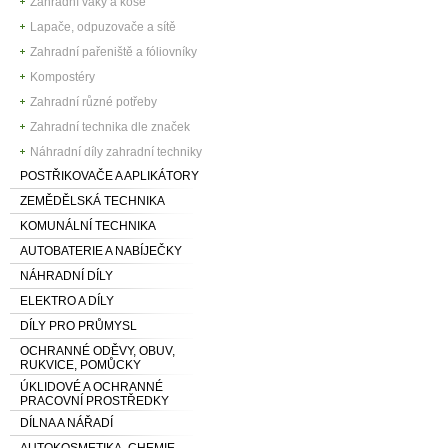
Zahradní vaky a koše
Lapače, odpuzovače a sítě
Zahradní pařeniště a fóliovníky
Kompostéry
Zahradní různé potřeby
Zahradní technika dle značek
Náhradní díly zahradní techniky
POSTŘIKOVAČE A APLIKÁTORY
ZEMĚDĚLSKÁ TECHNIKA
KOMUNÁLNÍ TECHNIKA
AUTOBATERIE A NABÍJEČKY
NÁHRADNÍ DÍLY
ELEKTRO A DÍLY
DÍLY PRO PRŮMYSL
OCHRANNÉ ODĚVY, OBUV,
RUKVICE, POMŮCKY
ÚKLIDOVÉ A OCHRANNÉ
PRACOVNÍ PROSTŘEDKY
DÍLNA A NÁŘADÍ
AUTOKOSMETIKA, CHEMIE,