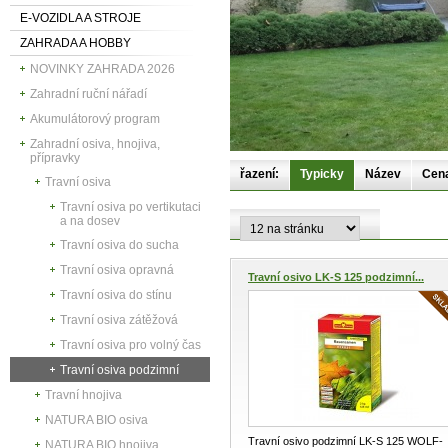
E-VOZIDLA A STROJE
ZAHRADA A HOBBY
NOVINKY ZAHRADA 2026
Zahradní ruční nářadí
Akumulátorový program
Zahradní osiva, hnojiva,
přípravky
řazení:
Typicky
Název
Cen
Travní osiva
Travní osiva po vertikutaci
a na dosev
Travní osiva do sucha
Travní osiva opravná
Travní osivo LK-S 125 podzimní...
Travní osiva do stínu
Travní osiva zátěžová
Travní osiva pro volný čas
Travní osiva podzimní
Travní hnojiva
NATURA BIO osiva
Travní osivo podzimní LK-S 125 WOLF-
NATURA BIO hnojiva