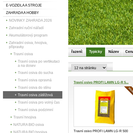
E-VOZIDLA A STROJE
ZAHRADA A HOBBY
NOVINKY ZAHRADA 2026
Zahradní ruční nářadí
Akumulátorový program
Zahradní osiva, hnojiva,
přípravky
řazení:
Typicky
Název
Cen
Travní osiva
Travní osiva po vertikutaci
a na dosev
Travní osiva do sucha
Travní osiva opravná
Travní osivo PROFI LAWN LG-R 5...
Travní osiva do stínu
Travní osiva zátěžová
Travní osiva pro volný čas
Travní osiva podzimní
Travní hnojiva
NATURA BIO osiva
Travní osivo PROFI LAWN LG-R 500
NATURA BIO hnojiva