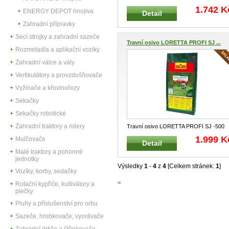
WOLF-Garten 10 kg na 500 m² Speciál
..
1.742 K
ENERGY DEPOT hnojiva
Detail
Zahradní přípravky
Secí strojky a zahradní sazeče
Travní osivo LORETTA PROFI SJ ...
Rozmetadla a aplikační vozíky
Zahradní válce a vály
Vertikutátory a provzdušňovače
Vyžínače a křovinořezy
Sekačky
Sekačky robotické
Zahradní traktory a ridery
Travní osivo LORETTA PROFI SJ -500
WOLF-Garten 10 kg na 500 m²
...
1.999 K
Mulčovače
Detail
Malé traktory a pohonné
jednotky
Výsledky
1
-
4
z
4
[Celkem stránek:
1
]
Vozíky, korby, sedačky
«
Rotační kypřiče, kultivátory a
plečky
Pluhy a příslušenství pro orbu
Sazeče, hrobkovače, vyorávače
Zahradní drtiče a štěpkovače