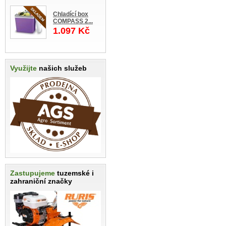
Chladící box
COMPASS 2...
1.097 Kč
Využijte
našich služeb
Zastupujeme
tuzemské i
zahraniční značky