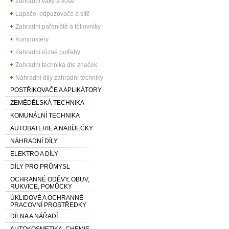
Zahradní vaky a koše
Lapače, odpuzovače a sítě
Zahradní pařeniště a fóliovníky
Kompostéry
Zahradní různé potřeby
Zahradní technika dle značek
Náhradní díly zahradní techniky
POSTŘIKOVAČE A APLIKÁTORY
ZEMĚDĚLSKÁ TECHNIKA
KOMUNÁLNÍ TECHNIKA
AUTOBATERIE A NABÍJEČKY
NÁHRADNÍ DÍLY
ELEKTRO A DÍLY
DÍLY PRO PRŮMYSL
OCHRANNÉ ODĚVY, OBUV,
RUKVICE, POMŮCKY
ÚKLIDOVÉ A OCHRANNÉ
PRACOVNÍ PROSTŘEDKY
DÍLNA A NÁŘADÍ
AUTOKOSMETIKA, CHEMIE,