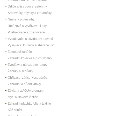
Drtiče a lisy ovoce, zeleniny
Šrotovníky, mlýnky a krouhačky
Nůžky a plotostřihy
Řetězové a vyvětvovací pily
Postřikovače a zpěnovače
Vypalovače a likvidátory plevelů
Vysavače, foukače a sběrače listí
Zametací kartáče
Zahradní kolečka a ruční vozíky
Zvedáky a nájezdové rampy
Žebříky a schůdky
Ohřívače, zářiče, vysoušeče
Zahradní a půdní vrtáky
Závlaha a AQUA program
Mycí a tllakové čističe
Zahradní plachty, fólie a textilie
Sítě stínící