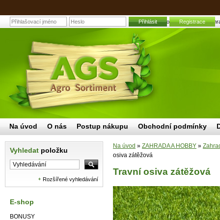
Přihlásit
Travní osiva zátěžová | Zahr
Registrace
Na úvod
O nás
Postup nákupu
Obchodní podmínky
Na úvod
»
ZAHRADA A HOBBY
»
Zahrad
Vyhledat
položku
osiva zátěžová
Travní osiva zátěžová
Rozšířené vyhledávání
E-shop
BONUSY