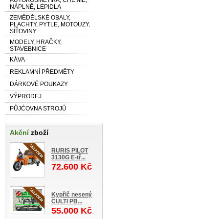
NÁPLNĚ, LEPIDLA
ZEMĚDĚLSKÉ OBALY,
PLACHTY, PYTLE, MOTOUZY,
SÍŤOVINY
MODELY, HRAČKY,
STAVEBNICE
KÁVA
REKLAMNÍ PŘEDMĚTY
DÁRKOVÉ POUKAZY
VÝPRODEJ
PŮJĆOVNA STROJŮ
Akční
zboží
RURIS PILOT
3130G E-tř...
72.600 Kč
Kypřič nesený
CULTI PB...
55.000 Kč