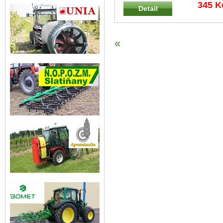
LK-B 100 WOLF-Garten 2,5 kg na 100
...
345 K
Detail
«