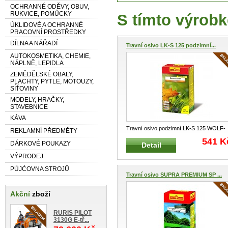
OCHRANNÉ ODĚVY, OBUV,
RUKVICE, POMŮCKY
S tímto výrobk
ÚKLIDOVÉ A OCHRANNÉ
PRACOVNÍ PROSTŘEDKY
DÍLNA A NÁŘADÍ
Travní osivo LK-S 125 podzimní...
AUTOKOSMETIKA, CHEMIE,
NÁPLNĚ, LEPIDLA
ZEMĚDĚLSKÉ OBALY,
PLACHTY, PYTLE, MOTOUZY,
SÍŤOVINY
MODELY, HRAČKY,
STAVEBNICE
KÁVA
Travní osivo podzimní LK-S 125 WOLF-
REKLAMNÍ PŘEDMĚTY
GARTEN 2 kg na 125 m² Spe
...
541 K
DÁRKOVÉ POUKAZY
Detail
VÝPRODEJ
PŮJĆOVNA STROJŮ
Travní osivo SUPRA PREMIUM SP ...
Akční
zboží
RURIS PILOT
3130G E-tř...