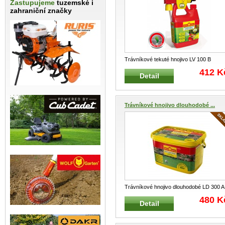
Zastupujeme
tuzemské i
zahraniční značky
Trávníkové tekuté hnojivo LV 100 B
VITAL WOLF-Garten aplikátor 1L na 100
412 K
Detail
m²
...
Trávníkové hnojivo dlouhodobé ...
Trávníkové hnojivo dlouhodobé LD 300 A
WOLF-GARTEN 4,8 kg na 300 m²
...
480 K
Detail