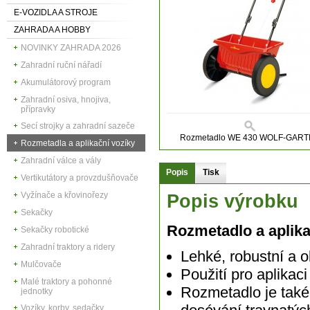
E-VOZIDLA A STROJE
ZAHRADA A HOBBY
NOVINKY ZAHRADA 2026
Zahradní ruční nářadí
Akumulátorový program
Zahradní osiva, hnojiva,
přípravky
Secí strojky a zahradní sazeče
Rozmetadlo WE 430 WOLF-GAR
Rozmetadla a aplikační vozíky
Zahradní válce a vály
Popis
Tisk
Vertikutátory a provzdušňovače
Vyžínače a křovinořezy
Popis výrobku
Sekačky
Rozmetadlo a aplik
Sekačky robotické
Zahradní traktory a ridery
Lehké, robustní a o
Mulčovače
Použití pro aplikac
Malé traktory a pohonné
Rozmetadlo je také 
jednotky
Vozíky, korby, sedačky