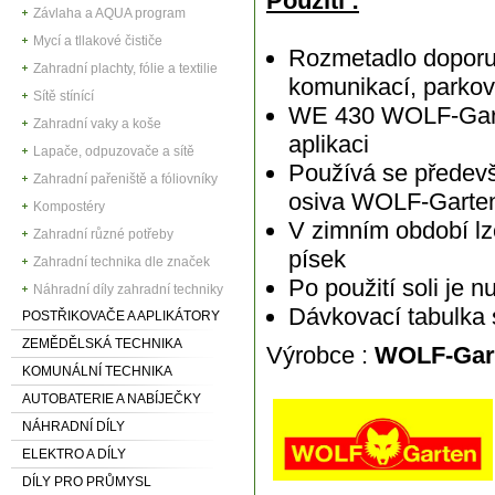
Použití :
Závlaha a AQUA program
Mycí a tllakové čističe
Rozmetadlo doporuč
Zahradní plachty, fólie a textilie
komunikací, parkov
Sítě stínící
WE 430 WOLF-Garten
Zahradní vaky a koše
aplikaci
Lapače, odpuzovače a sítě
Používá se předevš
Zahradní pařeniště a fóliovníky
osiva WOLF-Garte
Kompostéry
V zimním období lz
Zahradní různé potřeby
písek
Zahradní technika dle značek
Po použití soli je 
Náhradní díly zahradní techniky
Dávkovací tabulka 
POSTŘIKOVAČE A APLIKÁTORY
ZEMĚDĚLSKÁ TECHNIKA
Výrobce :
WOLF-Gar
KOMUNÁLNÍ TECHNIKA
AUTOBATERIE A NABÍJEČKY
NÁHRADNÍ DÍLY
ELEKTRO A DÍLY
DÍLY PRO PRŮMYSL