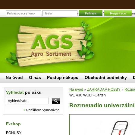
Rozmetadlo univerzální WE 430 WOLF-Garten | Zahradn
Přihlásit
Registrace
Na úvod
O nás
Postup nákupu
Obchodní podmínky
Na úvod
»
ZAHRADA A HOBBY
»
Rozmet
Vyhledat
položku
WE 430 WOLF-Garten
Rozmetadlo univerzáln
Rozšířené vyhledávání
E-shop
BONUSY