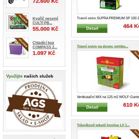
72.600 Kč
Travní osivo SUPRA PREMIUM SP 100 
Kypřič nesený
CULTI PB...
kg na 100 m² Tradiční a vel
...
464 K
55.000 Kč
Detail
Chladící box
Travní osivo na dosev, vertiku...
COMPASS 2...
1.097 Kč
Využijte
našich služeb
Vertikutační MIX na 125 m2 WOLF-Gart
Speciální směs travního semene
...
610 K
Detail
Trávníkové tekuté hnojivo LV 1...