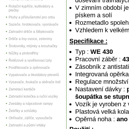
dosévání travnatýc
V zimním období j
Rotační kypřiče, kultivátory a
plečky
pískem a solí
Pluhy a příslušenství pro orbu
Rozmetadlo spolehl
Sazeče, hrobkovače, vyorávače
Vzhledem k velkému
Zahradní drtiče a štěpkovače
Drtiče a lisy ovoce, zeleniny
Specifikace :
Šrotovníky, mlýnky a krouhačky
Typ :
WE 430
Nůžky a plotostřihy
Pracovní záběr :
43
Řetězové a vyvětvovací pily
Zásobník z antistat
Postřikovače a zpěnovače
Integrovaná opěrka 
Vypalovače a likvidátory plevelů
Regulace množství
Vysavače, foukače a sběrače listí
Nastavení dávky :
Zametací kartáče
šoupátka se stupn
Zahradní kolečka a ruční vozíky
Vozík je vyroben z 
Zvedáky a nájezdové rampy
Plastová velká kola
Žebříky a schůdky
Opěrná noha :
ano
Ohřívače, zářiče, vysoušeče
Zahradní a půdní vrtáky