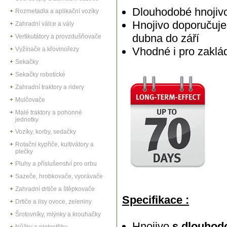
Dlouhodobé hnojivo
Rozmetadla a aplikační vozíky
Hnojivo doporučuje
Zahradní válce a vály
dubna do září
Vertikutátory a provzdušňovače
Vhodné i pro zaklá
Vyžínače a křovinořezy
Sekačky
Sekačky robotické
Zahradní traktory a ridery
Mulčovače
Malé traktory a pohonné
jednotky
Vozíky, korby, sedačky
Rotační kypřiče, kultivátory a
plečky
Pluhy a příslušenství pro orbu
Sazeče, hrobkovače, vyorávače
Zahradní drtiče a štěpkovače
Specifikace :
Drtiče a lisy ovoce, zeleniny
Šrotovníky, mlýnky a krouhačky
Hnojivo
s dlouhod
Nůžky a plotostřihy