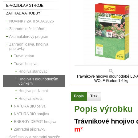
E-VOZIDLA A STROJE
ZAHRADA A HOBBY
NOVINKY ZAHRADA 2026
Zahradní ruční nářadí
Akumulátorový program
Zahradní osiva, hnojiva,
přípravky
Travní osiva
Travní hnojiva
Hnojiva startovací
Trávníkové hnojivo dlouhodobé LD-
Hnojiva s dlouhodobým
WOLF-Garten 1,6 kg
účinkem
Hnojiva podzimní
Popis
Tisk
Hnojiva tekutá
NATURA BIO osiva
Popis výrobku
NATURA BIO hnojiva
Trávníkové hnojivo
ENERGY DEPOT hnojiva
m²
Zahradní přípravky
Secí strojky a zahradní sazeče