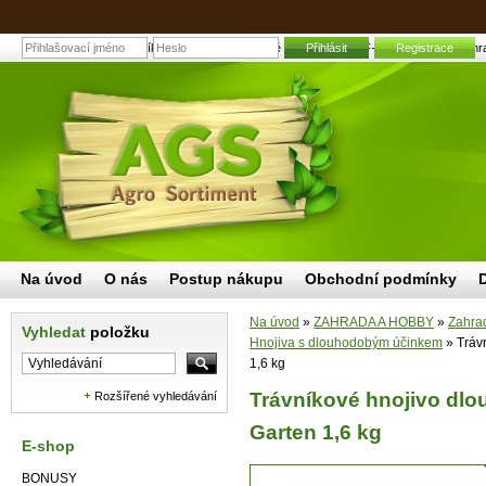
Trávníkové hnojivo dlouhodobé LD-A 100 WOLF-Garten 1,6 kg | Zahradn
Přihlásit
Registrace
Na úvod
O nás
Postup nákupu
Obchodní podmínky
Na úvod
»
ZAHRADA A HOBBY
»
Zahrad
Vyhledat
položku
Hnojiva s dlouhodobým účinkem
»
Tráv
1,6 kg
Trávníkové hnojivo dl
Rozšířené vyhledávání
Garten 1,6 kg
E-shop
BONUSY