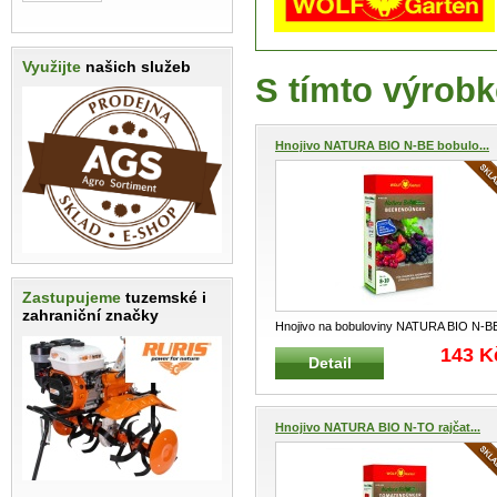
Využijte
našich služeb
S tímto výrobk
Hnojivo NATURA BIO N-BE bobulo...
Zastupujeme
tuzemské i
zahraniční značky
Hnojivo na bobuloviny NATURA BIO N-B
0,8 kg Organické hnojivo s ozn
...
143 K
Detail
Hnojivo NATURA BIO N-TO rajčat...