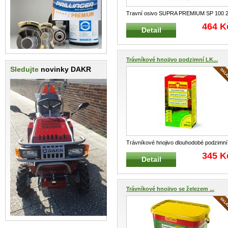
Travní osivo SUPRA PREMIUM SP 100 
kg na 100 m² Tradiční a vel
...
464 K
Detail
Trávníkové hnojivo podzimní LK...
Sledujte
novinky DAKR
Trávníkové hnojivo dlouhodobé podzimní
LK-B 100 WOLF-Garten 2,5 kg na 100
...
345 K
Detail
Trávníkové hnojivo se železem ...