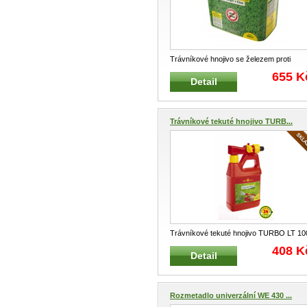
Trávníkové hnojivo se železem proti
mechu L-PM 300 WOLF-Garten 7,5 kg n
655 K
Detail
300
...
Trávníkové tekuté hnojivo TURB...
Trávníkové tekuté hnojivo TURBO LT 10
B WOLF-GARTEN aplikátor 1L na 100 m
408 K
Detail
...
Rozmetadlo univerzální WE 430 ...