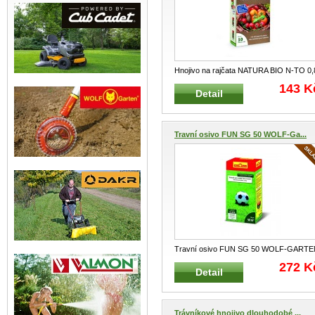
Hnojivo na rajčata NATURA BIO N-TO 0,
kg Organické hnojivo s označen
...
143 K
Detail
Travní osivo FUN SG 50 WOLF-Ga...
Travní osivo FUN SG 50 WOLF-GARTE
1 kg na 50 m² Speciální travní sm
...
272 K
Detail
Trávníkové hnojivo dlouhodobé ...