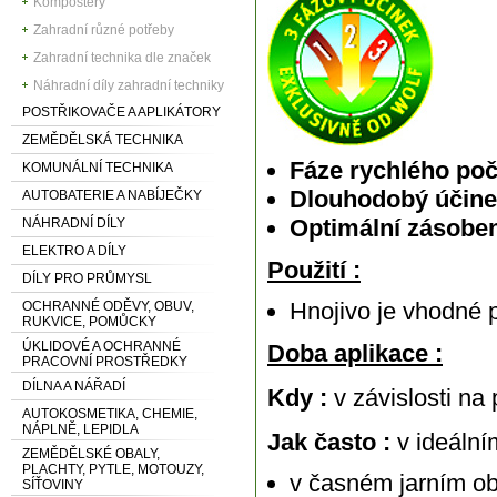
Kompostéry
Zahradní různé potřeby
Zahradní technika dle značek
Náhradní díly zahradní techniky
POSTŘIKOVAČE A APLIKÁTORY
ZEMĚDĚLSKÁ TECHNIKA
Fáze rychlého poč
KOMUNÁLNÍ TECHNIKA
Dlouhodobý účin
AUTOBATERIE A NABÍJEČKY
Optimální zásobe
NÁHRADNÍ DÍLY
ELEKTRO A DÍLY
Použití :
DÍLY PRO PRŮMYSL
Hnojivo je vhodné
OCHRANNÉ ODĚVY, OBUV,
RUKVICE, POMŮCKY
ÚKLIDOVÉ A OCHRANNÉ
Doba aplikace :
PRACOVNÍ PROSTŘEDKY
DÍLNA A NÁŘADÍ
Kdy :
v závislosti n
AUTOKOSMETIKA, CHEMIE,
NÁPLNĚ, LEPIDLA
Jak často :
v ideální
ZEMĚDĚLSKÉ OBALY,
PLACHTY, PYTLE, MOTOUZY,
v časném jarním ob
SÍŤOVINY