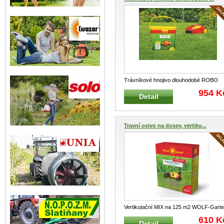
Trávníkové hnojivo dlouhodobé ROBO
RO- S 300 WOLF-Garten 7,5 kg na 300
954 K
Detail
m²
...
Travní osivo na dosev, vertiku...
Vertikutační MIX na 125 m2 WOLF-Gart
Speciální směs travního semene
...
610 K
Detail