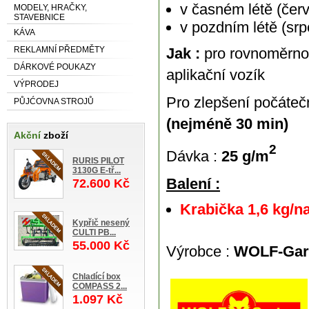
v časném létě (čer
MODELY, HRAČKY,
STAVEBNICE
v pozdním létě (srp
KÁVA
Jak :
pro rovnoměrnou
REKLAMNÍ PŘEDMĚTY
DÁRKOVÉ POUKAZY
aplikační vozík
VÝPRODEJ
Pro zlepšení počáte
PŮJĆOVNA STROJŮ
(nejméně 30 min)
Akční
zboží
2
Dávka :
25 g/m
RURIS PILOT
3130G E-tř...
Balení :
72.600 Kč
Krabička 1,6 kg/n
Kypřič nesený
CULTI PB...
55.000 Kč
Výrobce :
WOLF-Gar
Chladící box
COMPASS 2...
1.097 Kč