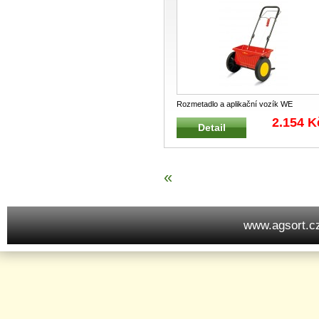
Rozmetadlo a aplikační vozík WE
430 WOLF-Garten Lehké, robustní a obr
2.154 K
Detail
...
«
www.agsort.c