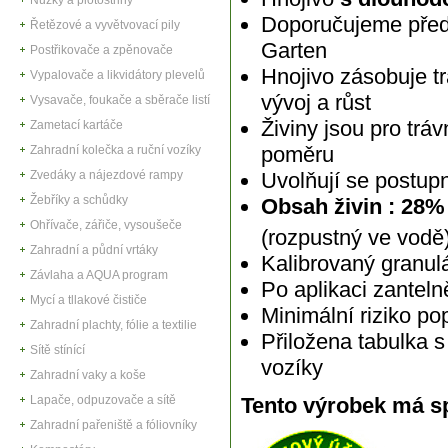
Doporučujeme před
Řetězové a vyvětvovací pily
Garten
Postřikovače a zpěnovače
Hnojivo zásobuje tr
Vypalovače a likvidátory plevelů
vývoj a růst
Vysavače, foukače a sběrače listí
Živiny jsou pro trá
Zametací kartáče
poměru
Zahradní kolečka a ruční vozíky
Zvedáky a nájezdové rampy
Uvolňují se postupně
Žebříky a schůdky
Obsah živin : 28%
Ohřívače, zářiče, vysoušeče
(rozpustný ve vodě
Zahradní a půdní vrtáky
Kalibrovaný granul
Závlaha a AQUA program
Po aplikaci zantelně
Mycí a tllakové čističe
Minimální riziko po
Zahradní plachty, fólie a textilie
Přiložena tabulka 
Sítě stínící
vozíky
Zahradní vaky a koše
Tento výrobek má sp
Lapače, odpuzovače a sítě
Zahradní pařeniště a fóliovníky