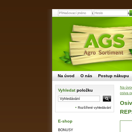
Osivo WOLF-Garten R-RS 4 NATUR
Na úvod
O nás
Postup nákupu
Na úvo
Vyhledat
položku
osiva 
Osi
Rozšířené vyhledávání
REP
E-shop
BONUSY