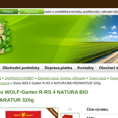
A BIO REPARATUR 320g | Zahradní a zemědělská technika, postřikovače, náhradní díly, a
Přihlásit
Registrace
Obchodní podmínky
Doprava,platba
Kontakty
Otevírací 
d
»
ZAHRADA A HOBBY
»
Zahradní osiva, hnojiva, přípravky
»
Travní osiva
»
Travn
opravná
»
Osivo WOLF-Garten R-RS 4 NATURA BIO REPARATUR 320g
vo WOLF-Garten R-RS 4 NATURA BIO
ARATUR 320g
Číslo výrobku: