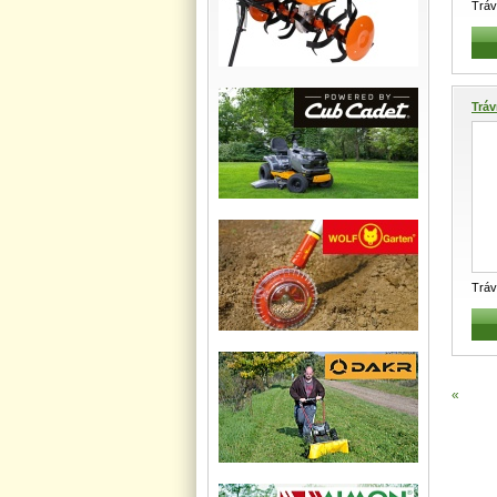
Tráv
mech
300
.
Tráv
Tráv
B WO
...
«