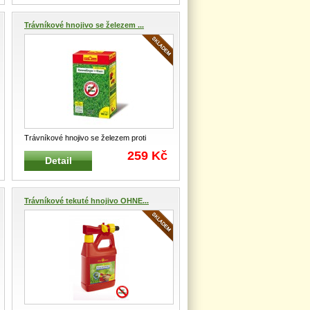
Trávníkové hnojivo se železem ...
Trávníkové hnojivo se železem proti
mechu L-PM 100 WOLF-Garten 2,5 kg na
259 Kč
Detail
100
...
Trávníkové tekuté hnojivo OHNE...