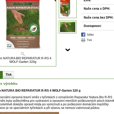
EAN:
Naše cena s DPH:
Naše cena bez DPH:
Dostupnost:
sdílet
tisk
vo NATURA BIO REPARATUR R-RS 4
WOLF-Garten 320g
s
Tisk
is výrobku
o NATURA BIO REPARATUR R-RS 4 WOLF-Garten 320 g
peciální opravná travní směs v tyčinkách s označením Reparatur Natura Bio R-RS
měs byla vyšlechtěna pro ozdravení a opravení menších poškozených ploch trávní
polehlivě dokáže opravit místa po vymrznutí a po poškození domácími mazlíčky
sivo je ve speciálních tyčinkách a při výsevu se nemusí zahrnovat půdou