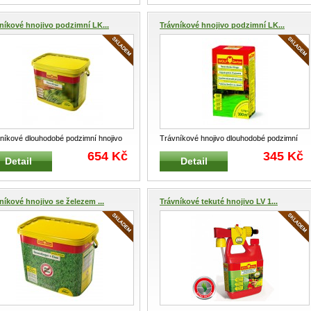
níkové hnojivo podzimní LK...
Trávníkové hnojivo podzimní LK...
níkové dlouhodobé podzimní hnojivo
Trávníkové hnojivo dlouhodobé podzimní
 250 WOLF-Garten 6,25 kg na 250
...
LK-B 100 WOLF-Garten 2,5 kg na 100
...
654 Kč
345 Kč
Detail
Detail
níkové hnojivo se železem ...
Trávníkové tekuté hnojivo LV 1...