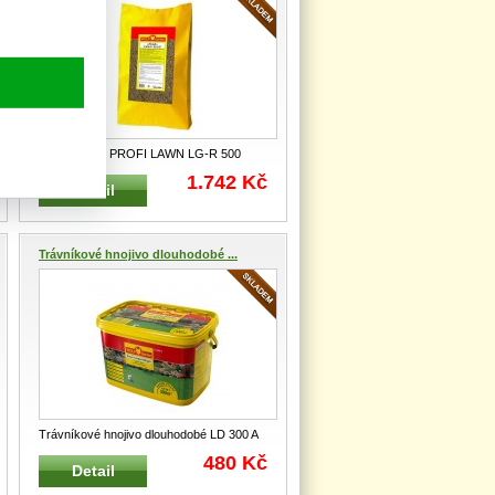
Travní osivo PROFI LAWN LG-R 500
WOLF-Garten 10 kg na 500 m² Speciál
...
1.742 Kč
Detail
Trávníkové hnojivo dlouhodobé ...
Trávníkové hnojivo dlouhodobé LD 300 A
WOLF-GARTEN 4,8 kg na 300 m²
...
480 Kč
Detail