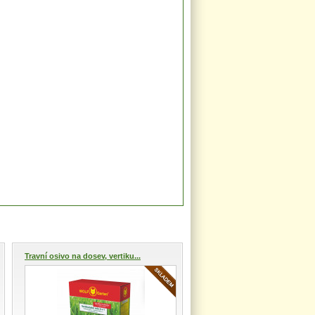
Travní osivo na dosev, vertiku...