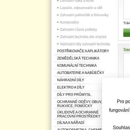
Zahradní vaky a koše
Lapače, odpuzovače a sítě
Zahradní pařeniště a fóliovníky
Kompostéry
Tráv
WOLF
Zahradní různé potřeby
Zahradní technika dle značek
Náhradní díly zahradní techniky
Trav
POSTŘIKOVAČE A APLIKÁTORY
ZEMĚDĚLSKÁ TECHNIKA
KOMUNÁLNÍ TECHNIKA
AUTOBATERIE A NABÍJEČKY
NÁHRADNÍ DÍLY
ELEKTRO A DÍLY
DÍLY PRO PRŮMYSL
Trav
Pro po
OCHRANNÉ ODĚVY, OBUV,
Gart
RUKVICE, POMŮCKY
fungování
ÚKLIDOVÉ A OCHRANNÉ
PRACOVNÍ PROSTŘEDKY
DÍLNA A NÁŘADÍ
Trav
Souhlas
AUTOKOSMETIKA, CHEMIE,