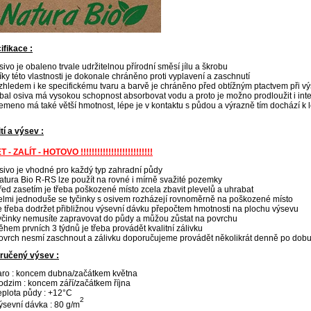
ifikace :
sivo je obaleno trvale udržitelnou přírodní směsí jílu a škrobu
íky této vlastnosti je dokonale chráněno proti vyplavení a zaschnutí
zhledem i ke specifickému tvaru a barvě je chráněno před obtížným ptactvem při v
bal osiva má vysokou schopnost absorbovat vodu a proto je možno prodloužit i int
emeno má také větší hmotnost, lépe je v kontaktu s půdou a výrazně tím dochází k lep
tí a výsev :
 - ZALÍT - HOTOVO !!!!!!!!!!!!!!!!!!!!!!!!!!
sivo je vhodné pro každý typ zahradní půdy
atura Bio R-RS lze použít na rovné i mírně svažité pozemky
řed zasetím je třeba poškozené místo zcela zbavit plevelů a uhrabat
elmi jednoduše se tyčinky s osivem rozházejí rovnoměrně na poškozené místo
e třeba dodržet přibližnou výsevní dávku přepočtem hmotnosti na plochu výsevu
yčinky nemusíte zapravovat do půdy a můžou zůstat na povrchu
ěhem prvních 3 týdnů je třeba provádět kvalitní zálivku
ovrch nesmí zaschnout a zálivku doporučujeme provádět několikrát denně po dobu
ručený výsev :
aro : koncem dubna/začátkem května
odzim : koncem září/začátkem října
eplota půdy : +12°C
2
ýsevní dávka : 80 g/m