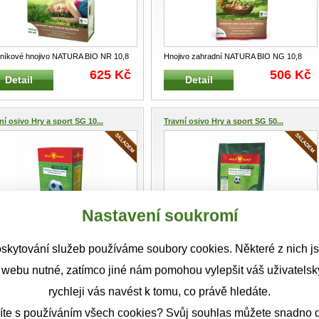
níkové hnojivo NATURA BIO NR 10,8
Hnojivo zahradní NATURA BIO NG 10,8
-Garten 10,8 kg Zahradní tr
...
WOLF-Garten 10,8 kg Zahradní orga
...
625 Kč
506 Kč
Detail
Detail
ní osivo Hry a sport SG 10...
Travní osivo Hry a sport SG 50...
Nastavení soukromí
ní osivo Hry a sport SG 100 WOLF-
Travní osivo SG 500 WOLF-Garten 10 kg
skytování služeb používáme soubory cookies. Některé z nich j
en 2 kg na 100 m² Speciální
...
na 500 m² Speciální travní smě
...
334 Kč
1.785 Kč
Detail
Detail
 webu nutné, zatímco jiné nám pomohou vylepšit váš uživatelský
rychleji vás navést k tomu, co právě hledáte.
ní osivo LORETTA PROFI SJ ...
Travní osivo LORETTA PROFI SJ ...
íte s používáním všech cookies? Svůj souhlas můžete snadno d