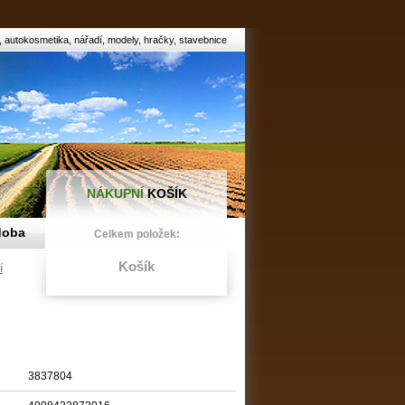
utokosmetika, nářadí, modely, hračky, stavebnice
NÁKUPNÍ
KOŠÍK
doba
Celkem položek:
Košík
í
3837804