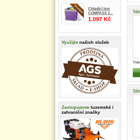
Chladící box
Tráv
COMPASS 2...
1.097 Kč
Využijte
našich služeb
Tráv
LK-B
Tráv
Zastupujeme
tuzemské i
zahraniční značky