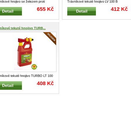
níkové hnojivo se železem proti
Trávníkové tekuté hnojivo LV 100 B
u L-PM 300 WOLF-Garten 7,5 kg na
VITAL WOLF-Garten aplikátor 1L na 100
655 Kč
412 Kč
Detail
Detail
..
m²
...
níkové tekuté hnojivo TURB...
níkové tekuté hnojivo TURBO LT 100
LF-GARTEN aplikátor 1L na 100 m²
408 Kč
Detail