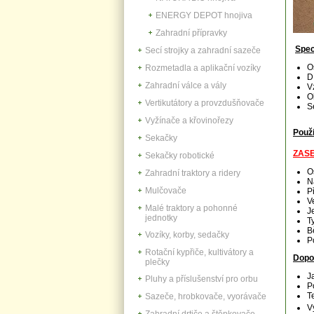
ENERGY DEPOT hnojiva
Zahradní přípravky
Spec
Secí strojky a zahradní sazeče
O
Rozmetadla a aplikační vozíky
D
Zahradní válce a vály
V
O
Vertikutátory a provzdušňovače
S
Vyžínače a křovinořezy
Použi
Sekačky
ZASET
Sekačky robotické
O
Zahradní traktory a ridery
N
Mulčovače
P
V
Malé traktory a pohonné
J
jednotky
T
B
Vozíky, korby, sedačky
P
Rotační kypřiče, kultivátory a
Dopo
plečky
J
Pluhy a příslušenství pro orbu
P
T
Sazeče, hrobkovače, vyorávače
V
Zahradní drtiče a štěpkovače