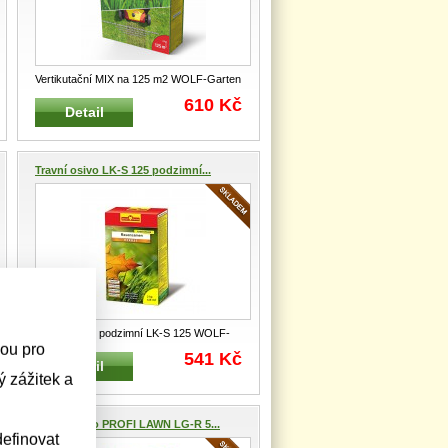
Vertikutační MIX na 125 m2 WOLF-Garten
Speciální směs travního semene
...
610 Kč
Detail
Travní osivo LK-S 125 podzimní...
Travní osivo podzimní LK-S 125 WOLF-
sou pro
GARTEN 2 kg na 125 m² Spe
...
541 Kč
Detail
 zážitek a
Travní osivo PROFI LAWN LG-R 5...
efinovat