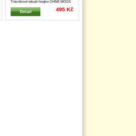
Trávníkové tekuté hnojivo OHNE MOOS
LM 100 B WOLF-Garten aplikátor 1L na
495 Kč
Detail
100
...