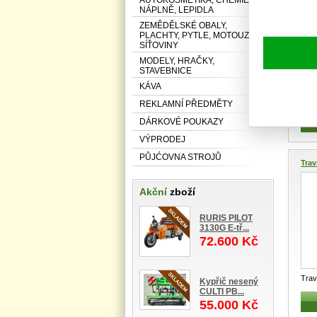
NÁPLNĚ, LEPIDLA
ZEMĚDĚLSKÉ OBALY,
PLACHTY, PYTLE, MOTOUZY,
SÍŤOVINY
MODELY, HRAČKY,
STAVEBNICE
KÁVA
Trav
REKLAMNÍ PŘEDMĚTY
WOL
DÁRKOVÉ POUKAZY
VÝPRODEJ
PŮJĆOVNA STROJŮ
Trav
Akční
zboží
RURIS PILOT
3130G E-tř...
72.600 Kč
Trav
Kypřič nesený
kg n
CULTI PB...
55.000 Kč