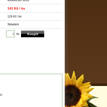
4008423873016
141 Kč
/ ks
126 Kč / ks
Skladem
ks
ku