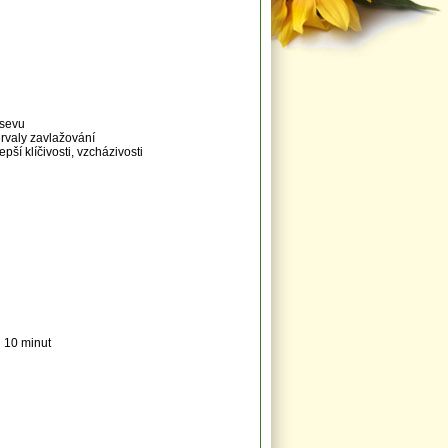
ýsevu
ervaly zavlažování
ší klíčivosti, vzcházivosti
 10 minut