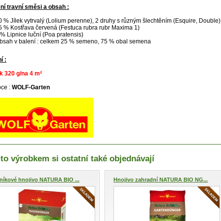
ní travní směsi a obsah :
0 % Jílek vytrvalý (Lolium perenne), 2 druhy s různým šlechtěním (
Esquire
,
Double
)
5 % Kostřava červená (Festuca rubra rubr Maxima 1)
 % Lipnice luční (Poa pratensis)
bsah v balení : celkem
25 % semeno, 75 % obal semena
í :
k 320 g/na 4 m²
ce :
WOLF-Garten
to výrobkem si ostatní také objednávají
níkové hnojivo NATURA BIO ...
Hnojivo zahradní NATURA BIO NG...