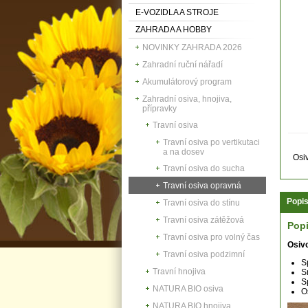
E-VOZIDLA A STROJE
ZAHRADA A HOBBY
NOVINKY ZAHRADA 2026
Zahradní ruční nářadí
Akumulátorový program
Zahradní osiva, hnojiva,
přípravky
Travní osiva
Travní osiva po vertikutaci
a na dosev
Osi
Travní osiva do sucha
Travní osiva opravná
Popi
Travní osiva do stínu
Travní osiva zátěžová
Pop
Travní osiva pro volný čas
Osiv
Travní osiva podzimní
S
Travní hnojiva
S
S
NATURA BIO osiva
O
NATURA BIO hnojiva