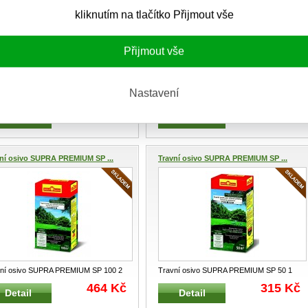
kliknutím na tlačítko Přijmout vše
Přijmout vše
Nastavení
ní osivo LORETTA PROFI SJ -100
Travní osivo LORETTA PROFI SJ -50
F-Garten 2 kg na 100 m²
...
WOLF-Garten 1 kg na 50 m² T
...
405 Kč
292 Kč
Detail
Detail
ní osivo SUPRA PREMIUM SP ...
Travní osivo SUPRA PREMIUM SP ...
ní osivo SUPRA PREMIUM SP 100 2
Travní osivo SUPRA PREMIUM SP 50 1
a 100 m² Tradiční a vel
...
kg na 50 m² Tradiční a velmi
...
464 Kč
315 Kč
Detail
Detail