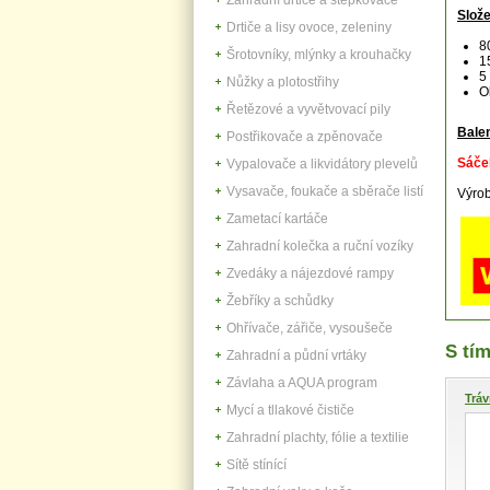
Slože
Drtiče a lisy ovoce, zeleniny
8
Šrotovníky, mlýnky a krouhačky
1
5
Nůžky a plotostřihy
O
Řetězové a vyvětvovací pily
Balen
Postřikovače a zpěnovače
Sáče
Vypalovače a likvidátory plevelů
Vysavače, foukače a sběrače listí
Výrob
Zametací kartáče
Zahradní kolečka a ruční vozíky
Zvedáky a nájezdové rampy
Žebříky a schůdky
Ohřívače, zářiče, vysoušeče
S tím
Zahradní a půdní vrtáky
Závlaha a AQUA program
Tráv
Mycí a tllakové čističe
Zahradní plachty, fólie a textilie
Sítě stínící