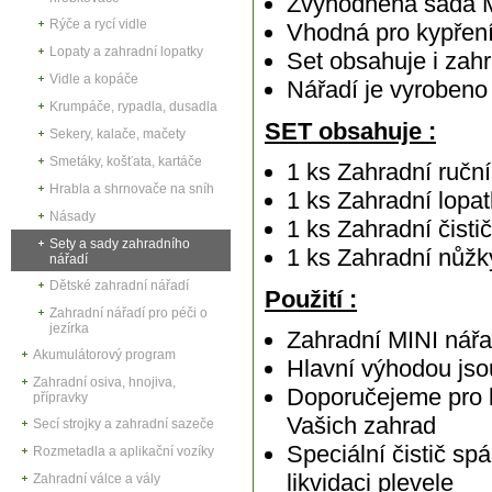
Zvýhodněná sada MI
Rýče a rycí vidle
Vhodná pro kypření
Lopaty a zahradní lopatky
Set obsahuje i zahr
Vidle a kopáče
Nářadí je vyrobeno 
Krumpáče, rypadla, dusadla
SET obsahuje :
Sekery, kalače, mačety
Smetáky, košťata, kartáče
1 ks Zahradní ručn
Hrabla a shrnovače na sníh
1 ks Zahradní lopa
Násady
1 ks Zahradní čisti
Sety a sady zahradního
1 ks Zahradní nůž
nářadí
Dětské zahradní nářadí
Použití :
Zahradní nářadí pro péči o
jezírka
Zahradní MINI nářa
Akumulátorový program
Hlavní výhodou jso
Zahradní osiva, hnojiva,
Doporučejeme pro b
přípravky
Vašich zahrad
Secí strojky a zahradní sazeče
Speciální čistič sp
Rozmetadla a aplikační vozíky
likvidaci plevele
Zahradní válce a vály