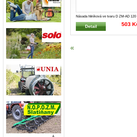
Násada hliníková ve tvaru D ZM-AD 120
WOLF-Garten Hl
...
503 K
Detail
«