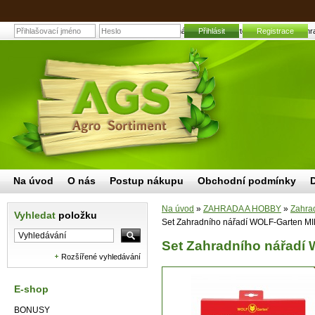
Set Zahradního nářadí WOLF-Garten MINI P 261 | Zahradn
Přihlásit
Registrace
Na úvod
O nás
Postup nákupu
Obchodní podmínky
Na úvod
»
ZAHRADA A HOBBY
»
Zahrad
Vyhledat
položku
Set Zahradního nářadí WOLF-Garten MI
Set Zahradního nářadí 
Rozšířené vyhledávání
E-shop
BONUSY