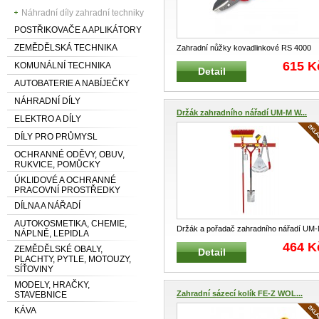
Náhradní díly zahradní techniky
POSTŘIKOVAČE A APLIKÁTORY
ZEMĚDĚLSKÁ TECHNIKA
Zahradní nůžky kovadlinkové RS 4000
PREMIUM PLUS WOLF-GARTEN
...
615 K
KOMUNÁLNÍ TECHNIKA
Detail
AUTOBATERIE A NABÍJEČKY
NÁHRADNÍ DÍLY
Držák zahradního nářadí UM-M W...
ELEKTRO A DÍLY
DÍLY PRO PRŮMYSL
OCHRANNÉ ODĚVY, OBUV,
RUKVICE, POMŮCKY
ÚKLIDOVÉ A OCHRANNÉ
PRACOVNÍ PROSTŘEDKY
DÍLNA A NÁŘADÍ
AUTOKOSMETIKA, CHEMIE,
Držák a pořadač zahradního nářadí UM
NÁPLNĚ, LEPIDLA
WOLF-Garten sada Praktic
...
464 K
ZEMĚDĚLSKÉ OBALY,
Detail
PLACHTY, PYTLE, MOTOUZY,
SÍŤOVINY
MODELY, HRAČKY,
Zahradní sázecí kolík FE-Z WOL...
STAVEBNICE
KÁVA