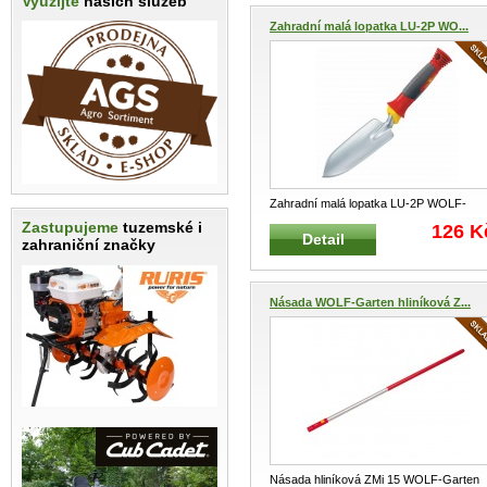
Využijte
našich služeb
Zahradní malá lopatka LU-2P WO...
Zahradní malá lopatka LU-2P WOLF-
Garten Výrobek s prodlouženou
...
Zastupujeme
tuzemské i
126 K
Detail
zahraniční značky
Násada WOLF-Garten hliníková Z...
Násada hliníková ZMi 15 WOLF-Garten