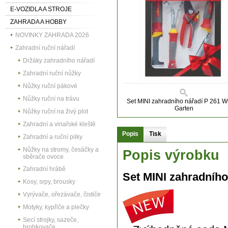
E-VOZIDLA A STROJE
ZAHRADA A HOBBY
NOVINKY ZAHRADA 2026
Zahradní ruční nářadí
Držáky zahradního nářadí
Zahradní ruční nůžky
Nůžky ruční pákové
Nůžky ruční na trávu
Set MINI zahradního nářadí P 261 
Garten
Nůžky ruční na živý plot
Zahradní a vinařské kleště
Popis
Tisk
Zahradní a ruční pilky
Nůžky na stromy, česáčky a
Popis výrobku
sběrače ovoce
Zahradní hrábě
Set MINI zahradníh
Kosy, srpy, brousky
Vyrývače, ořezávače, čističe
Motyky, kypřiče a plečky
Secí strojky, sazeče,
hrobkovače