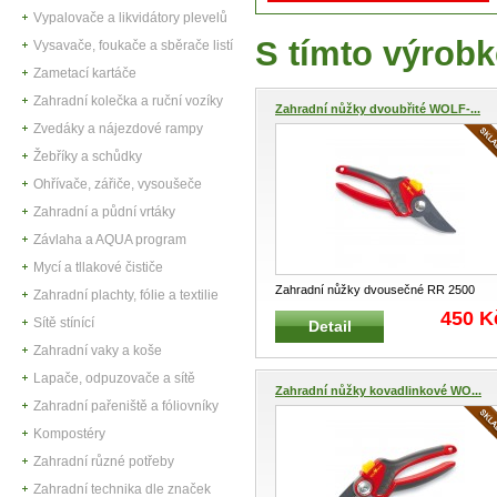
Vypalovače a likvidátory plevelů
S tímto výrobk
Vysavače, foukače a sběrače listí
Zametací kartáče
Zahradní kolečka a ruční vozíky
Zahradní nůžky dvoubřité WOLF-...
Zvedáky a nájezdové rampy
Žebříky a schůdky
Ohřívače, zářiče, vysoušeče
Zahradní a půdní vrtáky
Závlaha a AQUA program
Mycí a tllakové čističe
Zahradní nůžky dvousečné RR 2500
Zahradní plachty, fólie a textilie
COMFORT PLUS WOLF-GARTEN
...
450 K
Sítě stínící
Detail
Zahradní vaky a koše
Lapače, odpuzovače a sítě
Zahradní nůžky kovadlinkové WO...
Zahradní pařeniště a fóliovníky
Kompostéry
Zahradní různé potřeby
Zahradní technika dle značek