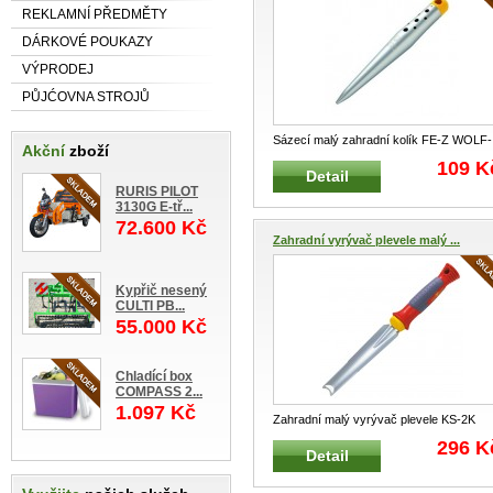
REKLAMNÍ PŘEDMĚTY
DÁRKOVÉ POUKAZY
VÝPRODEJ
PŮJĆOVNA STROJŮ
Sázecí malý zahradní kolík FE-Z WOLF-
Akční
zboží
Garten Zahradní kolík pro
...
109 K
Detail
RURIS PILOT
3130G E-tř...
72.600 Kč
Zahradní vyrývač plevele malý ...
Kypřič nesený
CULTI PB...
55.000 Kč
Chladící box
COMPASS 2...
1.097 Kč
Zahradní malý vyrývač plevele KS-2K
WOLF-Garten
...
296 K
Detail