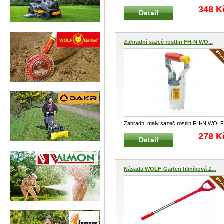
Výrobek s prodlouženou z
...
348 K
Detail
Zahradní sazeč rostlin FH-N WO...
Zahradní malý sazeč rostlin FH-N WOLF
Garten Výrobek s prodl
...
278 K
Detail
Násada WOLF-Garten hliníková Z...