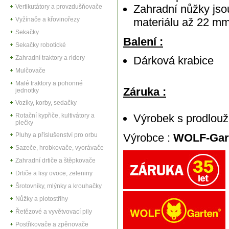
Zahradní nůžky jso
Vertikutátory a provzdušňovače
Vyžínače a křovinořezy
materiálu až 22 m
Sekačky
Balení :
Sekačky robotické
Zahradní traktory a ridery
Dárková krabice
Mulčovače
Malé traktory a pohonné
Záruka :
jednotky
Vozíky, korby, sedačky
Rotační kypřiče, kultivátory a
Výrobek
s prodlou
plečky
Pluhy a příslušenství pro orbu
Výrobce :
WOLF-Ga
Sazeče, hrobkovače, vyorávače
Zahradní drtiče a štěpkovače
Drtiče a lisy ovoce, zeleniny
Šrotovníky, mlýnky a krouhačky
Nůžky a plotostřihy
Řetězové a vyvětvovací pily
Postřikovače a zpěnovače