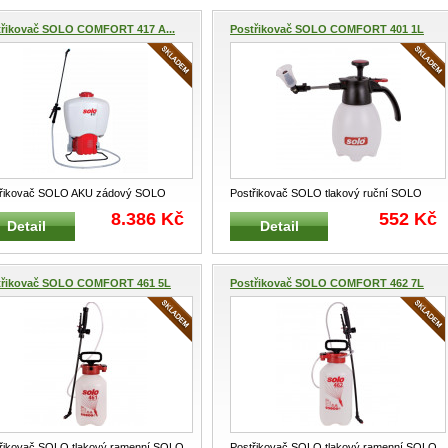
třikovač SOLO COMFORT 417 A...
Postřikovač SOLO COMFORT 401 1L
třikovač SOLO AKU zádový SOLO
Postřikovač SOLO tlakový ruční SOLO
1 Pro aplikaci zahradních, z
...
40101 Pro aplikaci zahradních
...
8.386 Kč
552 Kč
Detail
Detail
třikovač SOLO COMFORT 461 5L
Postřikovač SOLO COMFORT 462 7L
řikovač SOLO tlakový ramenní SOLO
Postřikovač SOLO tlakový ramenní SOLO