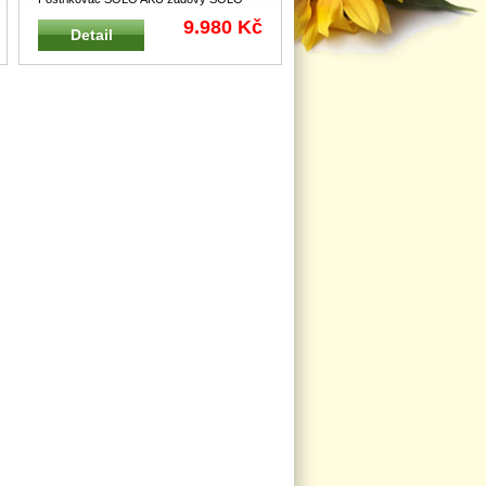
44201 Pro aplikaci zahradních, z
...
9.980 Kč
Detail