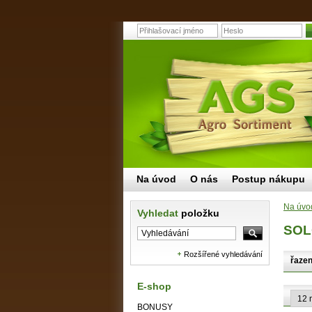
Na úvod
O nás
Postup nákupu
Na úvo
Vyhledat
položku
SOL
Rozšířené vyhledávání
řazen
E-shop
BONUSY