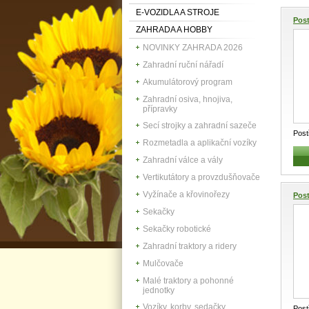
E-VOZIDLA A STROJE
Pos
ZAHRADA A HOBBY
NOVINKY ZAHRADA 2026
Zahradní ruční nářadí
Akumulátorový program
Zahradní osiva, hnojiva,
přípravky
Secí strojky a zahradní sazeče
Pos
Rozmetadla a aplikační vozíky
4170
Zahradní válce a vály
Vertikutátory a provzdušňovače
Vyžínače a křovinořezy
Pos
Sekačky
Sekačky robotické
Zahradní traktory a ridery
Mulčovače
Malé traktory a pohonné
jednotky
Vozíky, korby, sedačky
Post