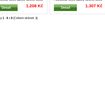
1 Pro aplikaci zahradní
...
46201 Pro aplikaci zahradní
...
1.208 Kč
1.307 Kč
Detail
Detail
ky
1
-
6
z
6
[Celkem stránek:
1
]