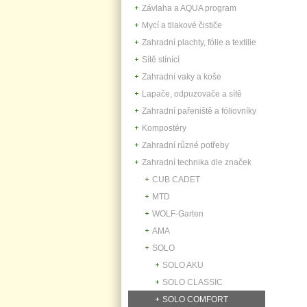
Závlaha a AQUA program
Mycí a tllakové čističe
Zahradní plachty, fólie a textilie
Sítě stínící
Zahradní vaky a koše
Lapače, odpuzovače a sítě
Zahradní pařeniště a fóliovníky
Kompostéry
Zahradní různé potřeby
Zahradní technika dle značek
CUB CADET
MTD
WOLF-Garten
AMA
SOLO
SOLO AKU
SOLO CLASSIC
SOLO COMFORT