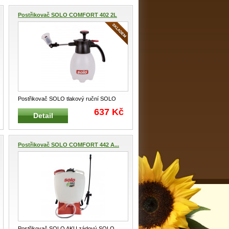
Postřikovač SOLO COMFORT 402 2L
Postřikovač SOLO tlakový ruční SOLO
40201 Pro aplikaci zahradních
...
637 Kč
Detail
Postřikovač SOLO COMFORT 442 A...
Postřikovač SOLO AKU zádový SOLO