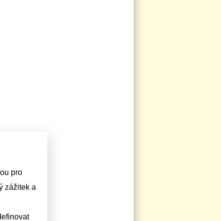
sou pro
 zážitek a
efinovat