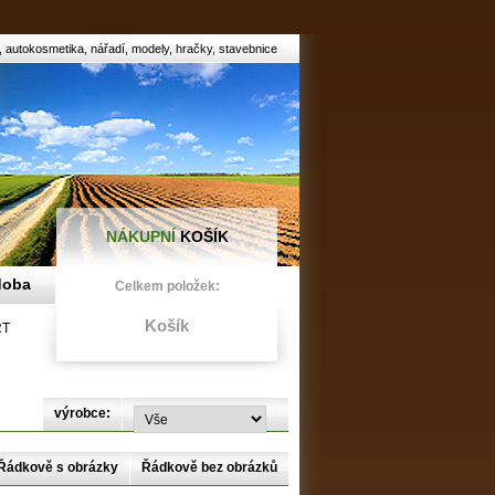
autokosmetika, nářadí, modely, hračky, stavebnice
NÁKUPNÍ
KOŠÍK
doba
Celkem položek:
Košík
RT
výrobce:
Řádkově s obrázky
Řádkově bez obrázků