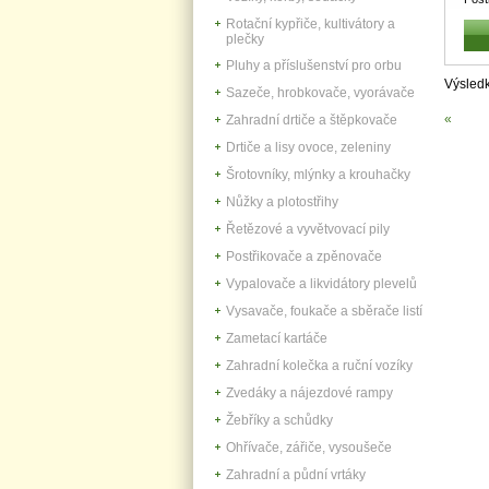
4610
Rotační kypřiče, kultivátory a
plečky
Pluhy a příslušenství pro orbu
Výsled
Sazeče, hrobkovače, vyorávače
«
Zahradní drtiče a štěpkovače
Drtiče a lisy ovoce, zeleniny
Šrotovníky, mlýnky a krouhačky
Nůžky a plotostřihy
Řetězové a vyvětvovací pily
Postřikovače a zpěnovače
Vypalovače a likvidátory plevelů
Vysavače, foukače a sběrače listí
Zametací kartáče
Zahradní kolečka a ruční vozíky
Zvedáky a nájezdové rampy
Žebříky a schůdky
Ohřívače, zářiče, vysoušeče
Zahradní a půdní vrtáky