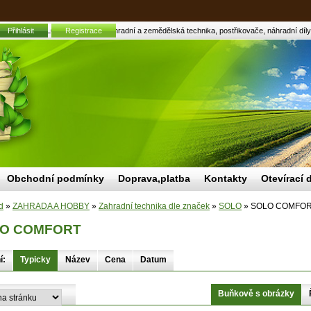
Přihlásit
SOLO COMFORT | Zahradní a zemědělská technika, postřikovače, náhradní díly, 
Registrace
Obchodní podmínky
Doprava,platba
Kontakty
Otevírací 
d
»
ZAHRADA A HOBBY
»
Zahradní technika dle značek
»
SOLO
»
SOLO COMFO
O COMFORT
í:
Typicky
Název
Cena
Datum
Buňkově s obrázky