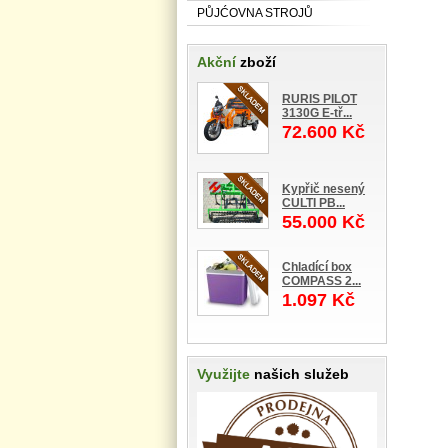
PŮJĆOVNA STROJŮ
Akční
zboží
RURIS PILOT
3130G E-tř...
72.600 Kč
Kypřič nesený
CULTI PB...
55.000 Kč
Chladící box
COMPASS 2...
1.097 Kč
Využijte
našich služeb