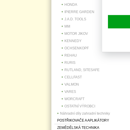
HONDA
IPIERRE GARDEN
J.A.D. TOOLS
MM
MOTOR JIKOV
KENNEDY
OCHSENKOPF
REHAU
RURIS
RUTLAND, SITESAFE
CELLFAST
VALMON
VARES
WORCRAFT
OSTATNÍ VÝROBCI
Náhradní díly zahradní techniky
POSTŘIKOVAČE A APLIKÁTORY
ZEMĚDĚLSKÁ TECHNIKA