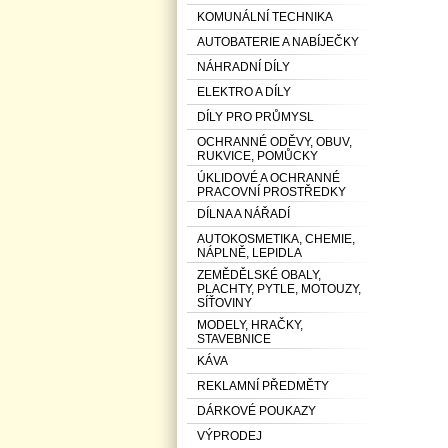
KOMUNÁLNÍ TECHNIKA
AUTOBATERIE A NABÍJEČKY
NÁHRADNÍ DÍLY
ELEKTRO A DÍLY
DÍLY PRO PRŮMYSL
OCHRANNÉ ODĚVY, OBUV,
RUKVICE, POMŮCKY
ÚKLIDOVÉ A OCHRANNÉ
PRACOVNÍ PROSTŘEDKY
DÍLNA A NÁŘADÍ
AUTOKOSMETIKA, CHEMIE,
NÁPLNĚ, LEPIDLA
ZEMĚDĚLSKÉ OBALY,
PLACHTY, PYTLE, MOTOUZY,
SÍŤOVINY
MODELY, HRAČKY,
STAVEBNICE
KÁVA
REKLAMNÍ PŘEDMĚTY
DÁRKOVÉ POUKAZY
VÝPRODEJ