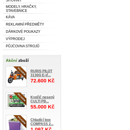
SÍŤOVINY
MODELY, HRAČKY,
STAVEBNICE
KÁVA
REKLAMNÍ PŘEDMĚTY
DÁRKOVÉ POUKAZY
VÝPRODEJ
PŮJĆOVNA STROJŮ
Akční
zboží
RURIS PILOT
3130G E-tř...
72.600 Kč
Kypřič nesený
CULTI PB...
55.000 Kč
Chladící box
COMPASS 2...
1.097 Kč