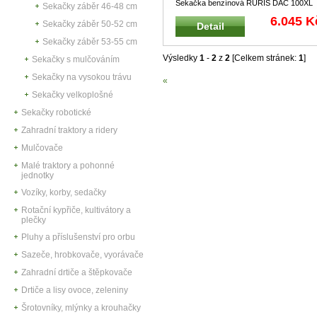
Sekačka benzínová RURIS DAC 100XL
Sekačky záběr 46-48 cm
bez pojezdu Zahradní benzínová se
...
6.045 K
Sekačky záběr 50-52 cm
Detail
Sekačky záběr 53-55 cm
Výsledky
1
-
2
z
2
[Celkem stránek:
1
]
Sekačky s mulčováním
Sekačky na vysokou trávu
«
Sekačky velkoplošné
Sekačky robotické
Zahradní traktory a ridery
Mulčovače
Malé traktory a pohonné
jednotky
Vozíky, korby, sedačky
Rotační kypřiče, kultivátory a
plečky
Pluhy a příslušenství pro orbu
Sazeče, hrobkovače, vyorávače
Zahradní drtiče a štěpkovače
Drtiče a lisy ovoce, zeleniny
Šrotovníky, mlýnky a krouhačky