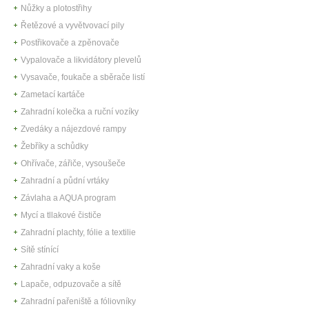
Nůžky a plotostřihy
Řetězové a vyvětvovací pily
Postřikovače a zpěnovače
Vypalovače a likvidátory plevelů
Vysavače, foukače a sběrače listí
Zametací kartáče
Zahradní kolečka a ruční vozíky
Zvedáky a nájezdové rampy
Žebříky a schůdky
Ohřívače, zářiče, vysoušeče
Zahradní a půdní vrtáky
Závlaha a AQUA program
Mycí a tllakové čističe
Zahradní plachty, fólie a textilie
Sítě stínící
Zahradní vaky a koše
Lapače, odpuzovače a sítě
Zahradní pařeniště a fóliovníky