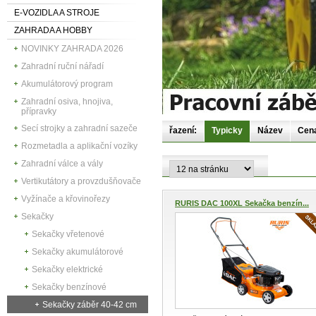
E-VOZIDLA A STROJE
ZAHRADA A HOBBY
NOVINKY ZAHRADA 2026
Zahradní ruční nářadí
Akumulátorový program
Zahradní osiva, hnojiva,
přípravky
Secí strojky a zahradní sazeče
řazení:
Typicky
Název
Cen
Rozmetadla a aplikační vozíky
Zahradní válce a vály
Vertikutátory a provzdušňovače
Vyžínače a křovinořezy
RURIS DAC 100XL Sekačka benzín...
Sekačky
Sekačky vřetenové
Sekačky akumulátorové
Sekačky elektrické
Sekačky benzínové
Sekačky záběr 40-42 cm