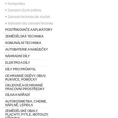
Kompostéry
Zahradní různé potřeby
Zahradní technika dle značek
Náhradní díly zahradní techniky
POSTŘIKOVAČE A APLIKÁTORY
ZEMĚDĚLSKÁ TECHNIKA
KOMUNÁLNÍ TECHNIKA
AUTOBATERIE A NABÍJEČKY
NÁHRADNÍ DÍLY
ELEKTRO A DÍLY
DÍLY PRO PRŮMYSL
OCHRANNÉ ODĚVY, OBUV,
RUKVICE, POMŮCKY
ÚKLIDOVÉ A OCHRANNÉ
PRACOVNÍ PROSTŘEDKY
DÍLNA A NÁŘADÍ
AUTOKOSMETIKA, CHEMIE,
NÁPLNĚ, LEPIDLA
ZEMĚDĚLSKÉ OBALY,
PLACHTY, PYTLE, MOTOUZY,