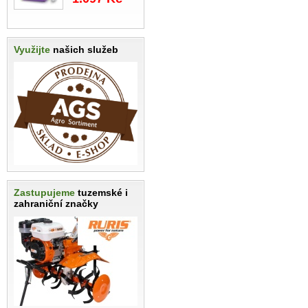
Využijte
našich služeb
Zastupujeme
tuzemské i
zahraniční značky