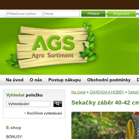
Přihlásit
Sekačky záběr 40-42 cm | Zahrad
Registrace
Na úvod
O nás
Postup nákupu
Obchodní podmínky
Na úvod
»
ZAHRADA A HOBBY
»
Sekač
Vyhledat
položku
Sekačky záběr 40-42 c
Rozšířené vyhledávání
E-shop
BONUSY