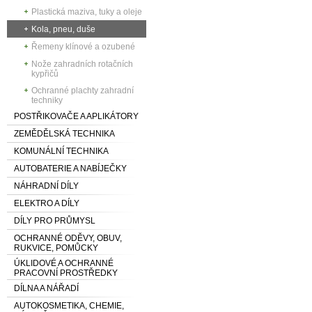
Plastická maziva, tuky a oleje
Kola, pneu, duše
Řemeny klínové a ozubené
Nože zahradních rotačních
kypřičů
Ochranné plachty zahradní
techniky
POSTŘIKOVAČE A APLIKÁTORY
ZEMĚDĚLSKÁ TECHNIKA
KOMUNÁLNÍ TECHNIKA
AUTOBATERIE A NABÍJEČKY
NÁHRADNÍ DÍLY
ELEKTRO A DÍLY
DÍLY PRO PRŮMYSL
OCHRANNÉ ODĚVY, OBUV,
RUKVICE, POMŮCKY
ÚKLIDOVÉ A OCHRANNÉ
PRACOVNÍ PROSTŘEDKY
DÍLNA A NÁŘADÍ
AUTOKOSMETIKA, CHEMIE,