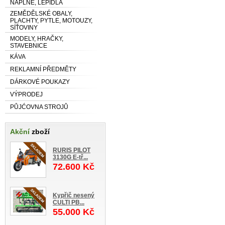
NÁPLNĚ, LEPIDLA
ZEMĚDĚLSKÉ OBALY,
PLACHTY, PYTLE, MOTOUZY,
SÍŤOVINY
MODELY, HRAČKY,
STAVEBNICE
KÁVA
REKLAMNÍ PŘEDMĚTY
DÁRKOVÉ POUKAZY
VÝPRODEJ
PŮJĆOVNA STROJŮ
Akční
zboží
RURIS PILOT
3130G E-tř...
72.600 Kč
Kypřič nesený
CULTI PB...
55.000 Kč