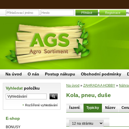
Přihlásit
Kola, pneu, duše | Zahr
Registrace
Na úvod
O nás
Postup nákupu
Obchodní podmínky
Na úvod
»
ZAHRADA A HOBBY
»
Náhrad
Vyhledat
položku
Kola, pneu, duše
Rozšířené vyhledávání
řazení:
Typicky
Název
Cen
E-shop
BONUSY