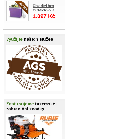
Chladící box
COMPASS 2...
1.097 Kč
Využijte
našich služeb
Zastupujeme
tuzemské i
zahraniční značky