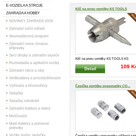
E-VOZIDLA A STROJE
Klíč na pneu ventilky KS TOOLS
ZAHRADA A HOBBY
NOVINKY ZAHRADA 2026
Zahradní ruční nářadí
Akumulátorový program
Zahradní osiva, hnojiva,
přípravky
Secí strojky a zahradní sazeče
Klíč na pneu ventilky KS TOOLS KS
Rozmetadla a aplikační vozíky
TOOLS 100.5050 Profesionální kl
...
109 K
Detail
Zahradní válce a vály
Vertikutátory a provzdušňovače
Vyžínače a křovinořezy
Čepička ventilku pneumatiky CO...
Sekačky
Sekačky robotické
Zahradní traktory a ridery
Mulčovače
Malé traktory a pohonné
jednotky
Vozíky, korby, sedačky
Čepička ventilku pneumatiky stříbrná sa