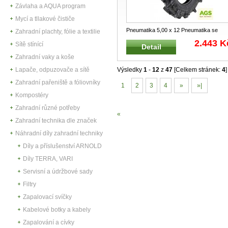
Závlaha a AQUA program
Mycí a tllakové čističe
Pneumatika 5,00 x 12 Pneumatika se
Zahradní plachty, fólie a textilie
šípovým vzorkem Rozměr : 5.00 x
...
2.443 K
Sítě stínící
Detail
Zahradní vaky a koše
Lapače, odpuzovače a sítě
Výsledky
1
-
12
z
47
[Celkem stránek:
4
]
Zahradní pařeniště a fóliovníky
1
2
3
4
»
»|
Kompostéry
Zahradní různé potřeby
«
Zahradní technika dle značek
Náhradní díly zahradní techniky
Díly a příslušenství ARNOLD
Díly TERRA, VARI
Servisní a údržbové sady
Filtry
Zapalovací svíčky
Kabelové botky a kabely
Zapalování a cívky