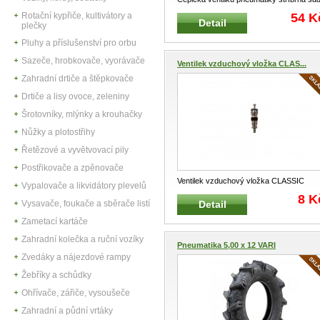
4 ks Ozdobná univerzální če
...
54 K
Rotační kypřiče, kultivátory a
Detail
plečky
Pluhy a příslušenství pro orbu
Sazeče, hrobkovače, vyorávače
Ventilek vzduchový vložka CLAS...
Zahradní drtiče a štěpkovače
Drtiče a lisy ovoce, zeleniny
Šrotovníky, mlýnky a krouhačky
Nůžky a plotostřihy
Řetězové a vyvětvovací pily
Postřikovače a zpěnovače
Ventilek vzduchový vložka CLASSIC
Vypalovače a likvidátory plevelů
kratší Klasiská univerzální vzduch
...
8 K
Detail
Vysavače, foukače a sběrače listí
Zametací kartáče
Zahradní kolečka a ruční vozíky
Pneumatika 5,00 x 12 VARI
Zvedáky a nájezdové rampy
Žebříky a schůdky
Ohřívače, zářiče, vysoušeče
Zahradní a půdní vrtáky