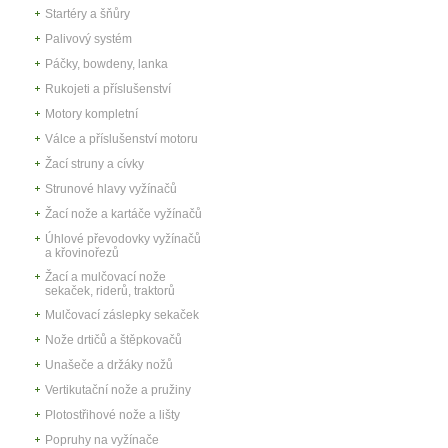
Startéry a šňůry
Palivový systém
Páčky, bowdeny, lanka
Rukojeti a příslušenství
Motory kompletní
Válce a příslušenství motoru
Žací struny a cívky
Strunové hlavy vyžínačů
Žací nože a kartáče vyžínačů
Úhlové převodovky vyžínačů
a křovinořezů
Žací a mulčovací nože
sekaček, riderů, traktorů
Mulčovací záslepky sekaček
Nože drtičů a štěpkovačů
Unašeče a držáky nožů
Vertikutační nože a pružiny
Plotostřihové nože a lišty
Popruhy na vyžínače