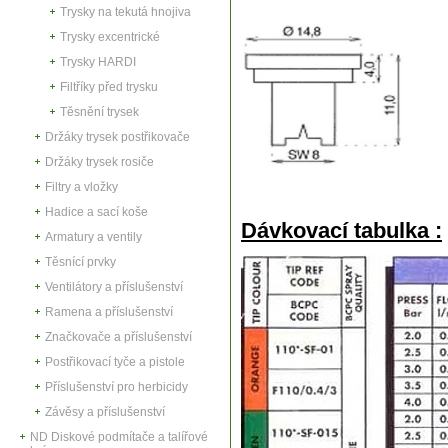
Trysky na tekutá hnojiva
Trysky excentrické
Trysky HARDI
Filtříky před trysku
Těsnění trysek
Držáky trysek postřikovače
Držáky trysek rosiče
Filtry a vložky
Hadice a sací koše
Dávkovací tabulka :
Armatury a ventily
Těsnící prvky
Ventilátory a příslušenství
Ramena a příslušenství
Značkovače a příslušenství
Postřikovací tyče a pistole
Příslušenství pro herbicidy
Závěsy a příslušenství
ND Diskové podmítače a talířové