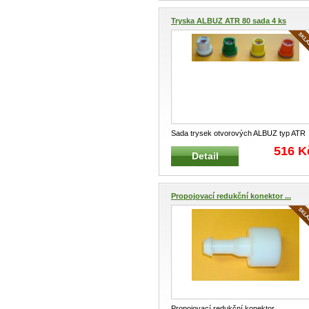
Tryska ALBUZ ATR 80 sada 4 ks
Sada trysek otvorových ALBUZ typ ATR
80 Profesionální trysky pro post
...
516 K
Detail
Propojovací redukční konektor ...
Propojovací redukční konektor