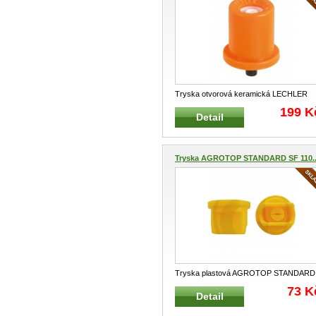
Tryska otvorová keramická LECHLER
Profesionální tryska pro postřikova
...
199 K
Detail
Tryska AGROTOP STANDARD SF 110..
Tryska plastová AGROTOP STANDARD
SF 110 Profesionální standardní tryska
..
73 K
Detail