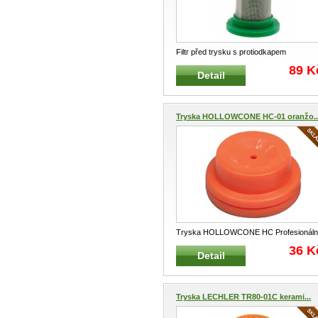
Filtr před trysku s protiodkapem
Profesionální filtřík válcového tvar
...
89 K
Detail
Tryska HOLLOWCONE HC-01 oranžo..
Tryska HOLLOWCONE HC Profesionáln
tryska pro rosiče, aplikátory a za
...
36 K
Detail
Tryska LECHLER TR80-01C kerami...