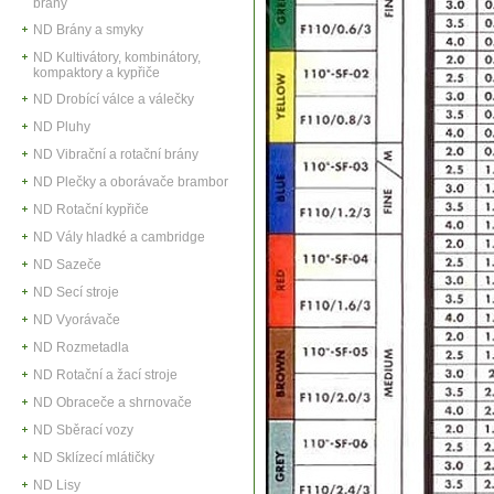
brány
ND Brány a smyky
ND Kultivátory, kombinátory,
kompaktory a kypřiče
ND Drobící válce a válečky
ND Pluhy
ND Vibrační a rotační brány
ND Plečky a oborávače brambor
ND Rotační kypřiče
ND Vály hladké a cambridge
ND Sazeče
ND Secí stroje
ND Vyorávače
ND Rozmetadla
ND Rotační a žací stroje
ND Obraceče a shrnovače
ND Sběrací vozy
ND Sklízecí mlátičky
ND Lisy