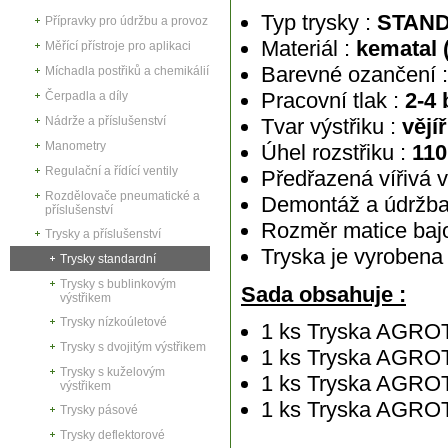
Typ trysky :
STAND
Přípravky pro údržbu a provoz
Materiál :
kematal (
Měřící přístroje pro aplikaci
Barevné ozančení 
Míchadla postřiků a chemikálií
Pracovní tlak :
2-4 
Čerpadla a díly
Nádrže a příslušenství
Tvar výstřiku :
vějíř
Manometry
Úhel rozstřiku :
110
Regulační a řídící ventily
Předřazená vířivá v
Rozdělovače pneumatické a
Demontáž a údržba 
příslušenství
Rozměr matice bajo
Trysky a příslušenství
Tryska je vyrobena 
Trysky standardní
Trysky s bublinkovým
Sada obsahuje :
výstřikem
Trysky nízkoúletové
1 ks Tryska AGR
Trysky s dvojitým výstřikem
1 ks Tryska AGRO
Trysky s kuželovým
1 ks Tryska AGRO
výstřikem
1 ks Tryska AGR
Trysky pásové
Trysky deflektorové