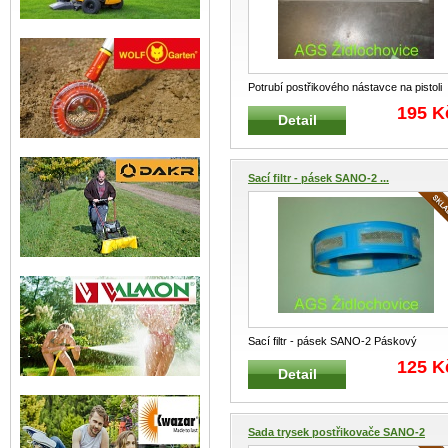
Potrubí postřikového nástavce na pistoli
PILMET SANO-2 Postřikový nástav
...
195 K
Detail
Sací filtr - pásek SANO-2 ...
Sací filtr - pásek SANO-2 Páskový
sací filtr zádového postřikovače PILME
..
125 K
Detail
Sada trysek postřikovače SANO-2