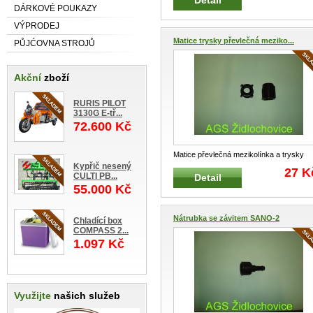
Detail
kapal
...
DÁRKOVÉ POUKAZY
VÝPRODEJ
Matice trysky převlečná meziko...
PŮJĆOVNA STROJŮ
Akční
zboží
RURIS PILOT
3130G E-tř...
72.600 Kč
Matice převlečná mezikolínka a trysky
Kypřič nesený
SANO-2 PILMET SANO 4022020370/40
27 K
CULTI PB...
Detail
...
55.000 Kč
Nátrubka se závitem SANO-2
Chladící box
COMPASS 2...
1.097 Kč
Využijte
našich služeb