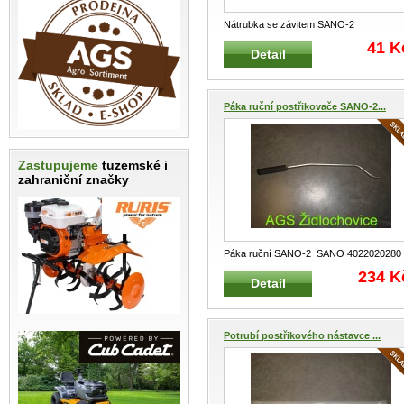
Nátrubka se závitem SANO-2
Přechodový nátrubek na hadici zádovéh
41 K
Detail
post
...
Páka ruční postřikovače SANO-2...
Zastupujeme
tuzemské i
zahraniční značky
Páka ruční SANO-2 SANO 4022020280
Ruční páka zádového postřikovače
...
234 K
Detail
Potrubí postřikového nástavce ...