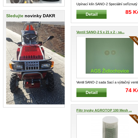
Upínací klín SANO-2 Speciální seříznutý
upínací klín zádového postřikova
...
85 K
Detail
Sledujte
novinky DAKR
Ventil SANO-2 5 x 21 x 2 - sa...
Ventil SANO-2 sada Sací a výtlačný venti
zádového postřikovače PILME
...
74 K
Detail
Filtr trysky AGROTOP 100 Mesh ...