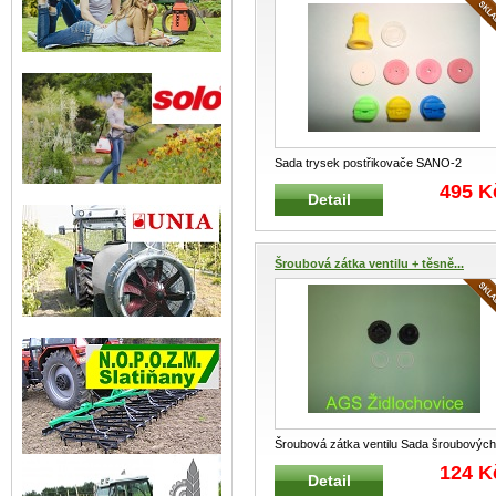
Sada trysek postřikovače SANO-2
Zvýhodněná sada trysek pro plošný, pá
495 K
Detail
...
Šroubová zátka ventilu + těsně...
Šroubová zátka ventilu Sada šroubových
zátek sacího a výtlačného ventilu
...
124 K
Detail