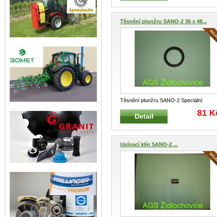
Těsnění plunžru SANO-2 36 x 48...
Těsnění plunžru SANO-2 Speciální
těsnění plunžru zádového postřikovače
.
81 K
Detail
Upínací klín SANO-2 ...