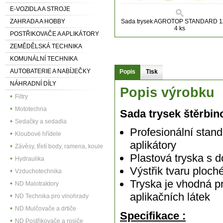
E-VOZIDLA A STROJE
ZAHRADA A HOBBY
Sada trysek AGROTOP STANDARD 1
4 ks
POSTŘIKOVAČE A APLIKÁTORY
ZEMĚDĚLSKÁ TECHNIKA
KOMUNÁLNÍ TECHNIKA
AUTOBATERIE A NABÍJEČKY
Popis
Tisk
NÁHRADNÍ DÍLY
Popis výrobku
Filtry
Mototechna
Sada trysek štěrb
Sedačky a sedadla
Profesionální stand
Kloubové hřídele
aplikátory
Závěsy, třetí body, ramena, koule
Plastová tryska s 
Hydraulika
Výstřik tvaru ploch
Vzduchotechnika
Tryska je vhodná pro
ND Malotraktory
aplikačních látek
ND Technika pro vinohrady
ND Mulčovače a drtiče
Specifikace :
ND Postřikovače a rosiče