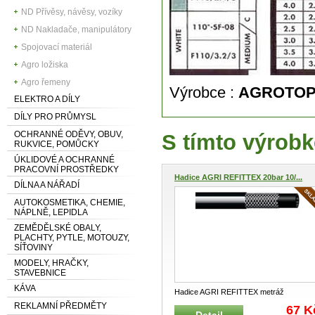
ND Přívěsy, návěsy, vozíky
ND Nakladače, manipulátory
Spojovací materiál
Agro ložiska
Agro řemeny
Výrobce :
AGROTO
ELEKTRO A DÍLY
DÍLY PRO PRŮMYSL
OCHRANNÉ ODĚVY, OBUV,
S tímto výrobk
RUKVICE, POMŮCKY
ÚKLIDOVÉ A OCHRANNÉ
PRACOVNÍ PROSTŘEDKY
Hadice AGRI REFITTEX 20bar 10/...
DÍLNA A NÁŘADÍ
AUTOKOSMETIKA, CHEMIE,
NÁPLNĚ, LEPIDLA
ZEMĚDĚLSKÉ OBALY,
PLACHTY, PYTLE, MOTOUZY,
SÍŤOVINY
MODELY, HRAČKY,
STAVEBNICE
KÁVA
Hadice AGRI REFITTEX metráž
Průmyslová hadice pro dopravu vody,
REKLAMNÍ PŘEDMĚTY
67 K