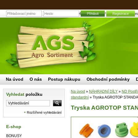
Tryska AGROTOP STANDARD SF 110 sada 4ks | Zahradní a
Přihlásit
Registrace
Na úvod
O nás
Postup nákupu
Obchodní podmínky
Na úvod
»
NÁHRADNÍ DÍLY
»
ND Postři
Vyhledat
položku
standardní
»
Tryska AGROTOP STANDAR
Tryska AGROTOP STAN
Rozšířené vyhledávání
E-shop
BONUSY