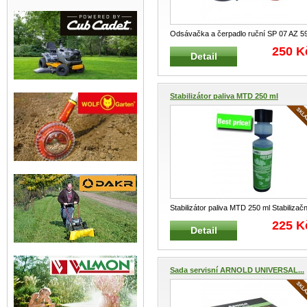
Odsávačka a čerpadlo ruční SP 07 AZ 5
Velmi praktická multifunkční p
...
250 K
Detail
Stabilizátor paliva MTD 250 ml
Stabilizátor paliva MTD 250 ml Stabilizačn
přípravek EASY RUN vhodný
...
225 K
Detail
Sada servisní ARNOLD UNIVERSAL...