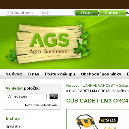
CUB CADET LM3 CRC46s Sekačka benzínová 46 cm | Zahradní a
Přihlásit
Registrace
Na úvod
O nás
Postup nákupu
Obchodní podmínky
Na úvod
»
ZAHRADA A HOBBY
»
Sekač
Vyhledat
položku
»
CUB CADET LM3 CRC46s Sekačka be
CUB CADET LM3 CRC46
Rozšířené vyhledávání
E-shop
BONUSY