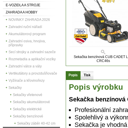
E-VOZIDLA A STROJE
ZAHRADA A HOBBY
NOVINKY ZAHRADA 2026
Zahradní ruční nářadí
Akumulátorový program
Zahradní osiva, hnojiva,
přípravky
Secí strojky a zahradní sazeče
Sekačka benzínová CUB CADET 
Rozmetadla a aplikační vozíky
CRC46s
Zahradní válce a vály
Vertikutátory a provzdušňovače
Popis
Tisk
Vyžínače a křovinořezy
Popis výrobku
Sekačky
Sekačky vřetenové
Sekačka benzínov
Sekačky akumulátorové
Profesionální zahr
Sekačky elektrické
Spolehlivý a výk
Sekačky benzínové
Sekačka je vhodná 
Sekačky záběr 40-42 cm