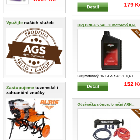
ARNOLD AZ56 Použitím přípr
...
179 K
Detail
Využijte
našich služeb
Olej BRIGGS SAE 30 motorový 0,6L
Olej motorový BRIGGS SAE 30 0,6 L
Originální motorový olej do vzduche
...
152 K
Detail
Zastupujeme
tuzemské i
zahraniční značky
Odsávačka a čerpadlo ruční ARN...