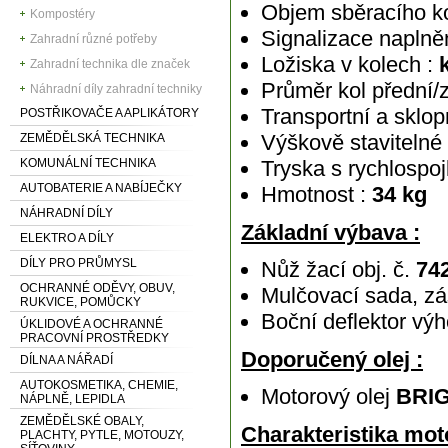
Objem sběracího k
Kompostéry
Signalizace naplněn
Zahradní různé potřeby
Ložiska v kolech :
k
Zahradní technika dle značek
Průměr kol přední/z
Náhradní díly zahradní techniky
Transportní a sklop
POSTŘIKOVAČE A APLIKÁTORY
Výškově stavitelné 
ZEMĚDĚLSKÁ TECHNIKA
KOMUNÁLNÍ TECHNIKA
Tryska s rychlospoj
AUTOBATERIE A NABÍJEČKY
Hmotnost :
34 kg
NÁHRADNÍ DÍLY
Základní výbava :
ELEKTRO A DÍLY
DÍLY PRO PRŮMYSL
Nůž žací obj. č.
74
OCHRANNÉ ODĚVY, OBUV,
Mulčovací sada, zá
RUKVICE, POMŮCKY
Boční deflektor vý
ÚKLIDOVÉ A OCHRANNÉ
PRACOVNÍ PROSTŘEDKY
Doporučený olej :
DÍLNA A NÁŘADÍ
AUTOKOSMETIKA, CHEMIE,
Motorový olej
BRI
NÁPLNĚ, LEPIDLA
ZEMĚDĚLSKÉ OBALY,
Charakteristika mot
PLACHTY, PYTLE, MOTOUZY,