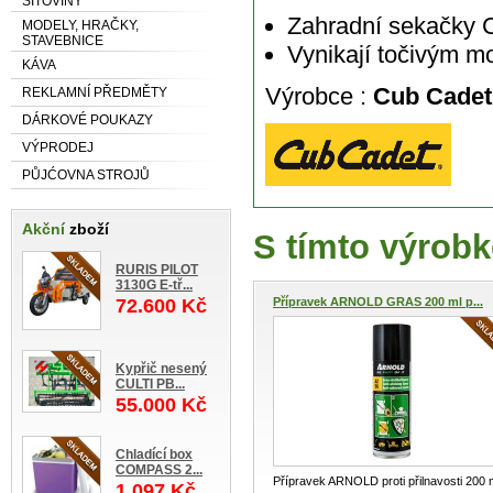
SÍŤOVINY
Zahradní sekačky
MODELY, HRAČKY,
STAVEBNICE
Vynikají točivým 
KÁVA
Výrobce :
Cub Cadet
REKLAMNÍ PŘEDMĚTY
DÁRKOVÉ POUKAZY
VÝPRODEJ
PŮJĆOVNA STROJŮ
Akční
zboží
S tímto výrobk
RURIS PILOT
3130G E-tř...
72.600 Kč
Přípravek ARNOLD GRAS 200 ml p...
Kypřič nesený
CULTI PB...
55.000 Kč
Chladící box
COMPASS 2...
Přípravek ARNOLD proti přilnavosti 200 
1.097 Kč