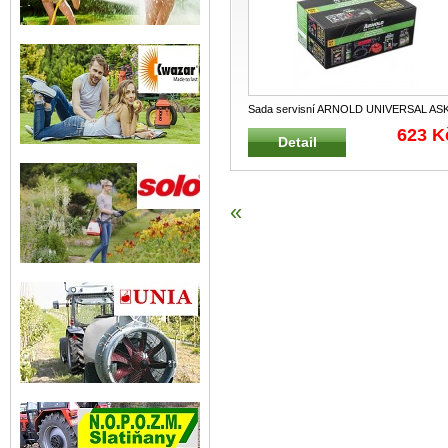
Sada servisní ARNOLD UNIVERSAL AS
01 Zvýhodněná sada pro údržbu a se
...
623 K
Detail
«