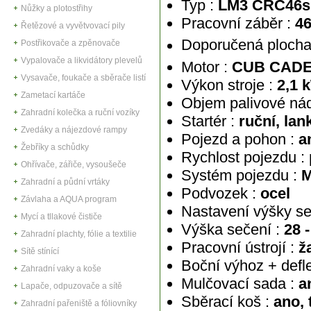
Typ :
LM3 CRC46s
Nůžky a plotostřihy
Pracovní záběr :
46
Řetězové a vyvětvovací pily
Doporučená plocha
Postřikovače a zpěnovače
Vypalovače a likvidátory plevelů
Motor :
CUB CADET 
Vysavače, foukače a sběrače listí
Výkon stroje :
2,1 
Zametací kartáče
Objem palivové nád
Zahradní kolečka a ruční vozíky
Startér :
ruční, lan
Zvedáky a nájezdové rampy
Pojezd a pohon :
an
Žebříky a schůdky
Rychlost pojezdu :
Ohřívače, zářiče, vysoušeče
Systém pojezdu :
M
Zahradní a půdní vrtáky
Podvozek :
ocel
Závlaha a AQUA program
Nastavení výšky se
Mycí a tllakové čističe
Výška sečení :
28 
Zahradní plachty, fólie a textilie
Pracovní ústrojí :
ž
Sítě stínící
Boční výhoz + defle
Zahradní vaky a koše
Mulčovací sada :
an
Lapače, odpuzovače a sítě
Sběrací koš :
ano, 
Zahradní pařeniště a fóliovníky