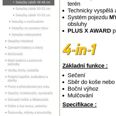
Sekačky záběr 46-48 cm
terén
Sekačky záběr 50-52 cm
Technicky vyspělá 
Sekačky záběr 53-55 cm
Systém pojezdu
M
Sekačky s mulčováním
obsluhy
Sekačky na vysokou trávu
PLUS X AWARD
p
Sekačky velkoplošné
Sekačky robotické
Zahradní traktory a ridery
Mulčovače
Malé traktory a pohonné
jednotky
Základní funkce :
Vozíky, korby, sedačky
Sečení
Rotační kypřiče, kultivátory a
plečky
Sběr do koše nebo
Pluhy a příslušenství pro orbu
Boční výhoz
Sazeče, hrobkovače, vyorávače
Mulčování
Zahradní drtiče a štěpkovače
Specifikace :
Drtiče a lisy ovoce, zeleniny
Šrotovníky, mlýnky a krouhačky