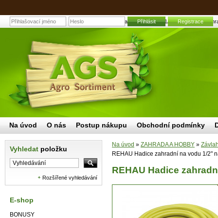
REHAU Hadice zahradní na vodu 1/2" návin 50 m | Zahrad
Přihlásit
Registrace
Na úvod
O nás
Postup nákupu
Obchodní podmínky
Na úvod
»
ZAHRADA A HOBBY
»
Závla
Vyhledat
položku
REHAU Hadice zahradní na vodu 1/2" n
REHAU Hadice zahradní
Rozšířené vyhledávání
E-shop
BONUSY