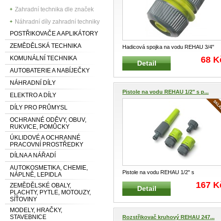
Zahradní technika dle značek
Náhradní díly zahradní techniky
POSTŘIKOVAČE A APLIKÁTORY
ZEMĚDĚLSKÁ TECHNIKA
Hadicová spojka na vodu REHAU 3/4"
REHAU 238703 Hadicová AQUA ryc
...
KOMUNÁLNÍ TECHNIKA
68 K
Detail
AUTOBATERIE A NABÍJEČKY
NÁHRADNÍ DÍLY
Pistole na vodu REHAU 1/2" s p...
ELEKTRO A DÍLY
DÍLY PRO PRŮMYSL
OCHRANNÉ ODĚVY, OBUV,
RUKVICE, POMŮCKY
ÚKLIDOVÉ A OCHRANNÉ
PRACOVNÍ PROSTŘEDKY
DÍLNA A NÁŘADÍ
AUTOKOSMETIKA, CHEMIE,
Pistole na vodu REHAU 1/2" s
NÁPLNĚ, LEPIDLA
příslušenstvím sada REHAU 268103 Jed
167 K
ZEMĚDĚLSKÉ OBALY,
Detail
...
PLACHTY, PYTLE, MOTOUZY,
SÍŤOVINY
MODELY, HRAČKY,
STAVEBNICE
Rozstřikovač kruhový REHAU 247...