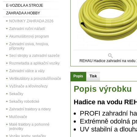
E-VOZIDLA A STROJE
ZAHRADA A HOBBY
NOVINKY ZAHRADA 2026
Zahradní ruční nářadí
Akumulátorový program
Zahradní osiva, hnojiva,
přípravky
Secí strojky a zahradní sazeče
REHAU Hadice zahradní na vodu 
Rozmetadla a aplikační vozíky
Zahradní válce a vály
Popis
Tisk
Vertikutátory a provzdušňovače
Vyžínače a křovinořezy
Popis výrobku
Sekačky
Hadice na vodu R
Sekačky robotické
Zahradní traktory a ridery
PROFI zahradní hadi
Mulčovače
Extrémně odolná pro
Malé traktory a pohonné
UV stabilní a dlouh
jednotky
Vozíky, korby, sedačky