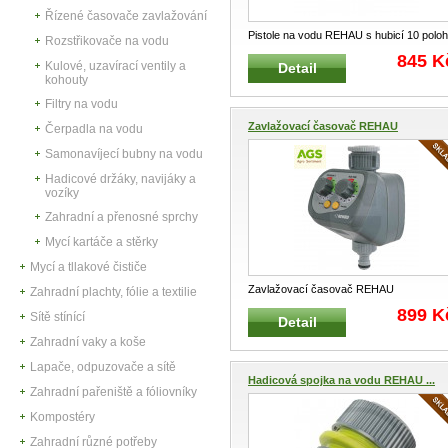
Řízené časovače zavlažování
Pistole na vodu REHAU s hubicí 10 poloh
Rozstřikovače na vodu
Profesionální pistole na vodu
...
845 K
Kulové, uzavírací ventily a
Detail
kohouty
Filtry na vodu
Zavlažovací časovač REHAU
Čerpadla na vodu
Samonavíjecí bubny na vodu
Hadicové držáky, navijáky a
vozíky
Zahradní a přenosné sprchy
Mycí kartáče a stěrky
Mycí a tllakové čističe
Zavlažovací časovač REHAU
Zahradní plachty, fólie a textilie
12064661100 Jednoduchý a praktický
899 K
Sítě stínící
Detail
zavl
...
Zahradní vaky a koše
Lapače, odpuzovače a sítě
Hadicová spojka na vodu REHAU ...
Zahradní pařeniště a fóliovníky
Kompostéry
Zahradní různé potřeby