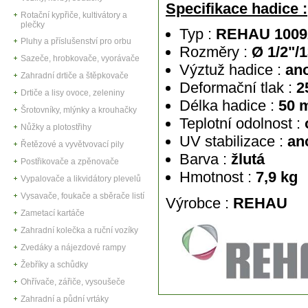
Specifikace hadice :
Rotační kypřiče, kultivátory a
plečky
Typ :
REHAU
1009
Pluhy a příslušenství pro orbu
Rozměry :
Ø 1/2"/
Sazeče, hrobkovače, vyorávače
Výztuž hadice :
an
Zahradní drtiče a štěpkovače
Deformační tlak :
2
Drtiče a lisy ovoce, zeleniny
Délka hadice :
50 
Šrotovníky, mlýnky a krouhačky
Teplotní odolnost :
Nůžky a plotostřihy
UV stabilizace :
an
Řetězové a vyvětvovací pily
Barva :
žlutá
Postřikovače a zpěnovače
Hmotnost :
7,9 kg
Vypalovače a likvidátory plevelů
Vysavače, foukače a sběrače listí
Výrobce :
REHAU
Zametací kartáče
Zahradní kolečka a ruční vozíky
Zvedáky a nájezdové rampy
Žebříky a schůdky
Ohřívače, zářiče, vysoušeče
Zahradní a půdní vrtáky