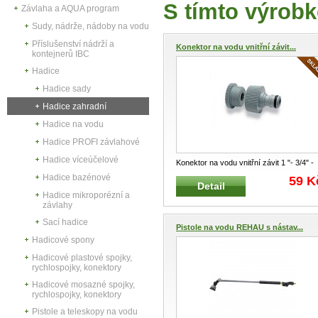
S tímto výrobk
Závlaha a AQUA program
Sudy, nádrže, nádoby na vodu
Příslušenství nádrží a
Konektor na vodu vnitřní závit...
kontejnerů IBC
Hadice
Hadice sady
Hadice zahradní
Hadice na vodu
Hadice PROFI závlahové
Hadice víceúčelové
Konektor na vodu vnitřní závit 1 "- 3/4" -
1/2" REHAU REHAU Unive
...
Hadice bazénové
59 K
Detail
Hadice mikroporézní a
závlahy
Sací hadice
Pistole na vodu REHAU s nástav...
Hadicové spony
Hadicové plastové spojky,
rychlospojky, konektory
Hadicové mosazné spojky,
rychlospojky, konektory
Pistole a teleskopy na vodu