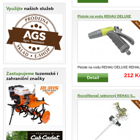
Využijte
našich služeb
Pistole na vodu REHAU DELUXE
Pistole na vodu REHAU DELUXE REHA
247218 Velmi kvalitní a luxusn
...
Zastupujeme
tuzemské i
212 K
Detail
zahraniční značky
Rozstřikovač sektorový REHAU S...