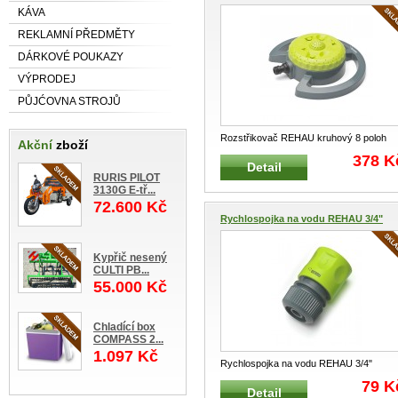
KÁVA
REKLAMNÍ PŘEDMĚTY
DÁRKOVÉ POUKAZY
VÝPRODEJ
PŮJĆOVNA STROJŮ
Rozstřikovač REHAU kruhový 8 poloh
Akční
zboží
REHAU 247198 Plastový kruhový
...
378 K
Detail
RURIS PILOT
3130G E-tř...
72.600 Kč
Rychlospojka na vodu REHAU 3/4"
Kypřič nesený
CULTI PB...
55.000 Kč
Chladící box
COMPASS 2...
1.097 Kč
Rychlospojka na vodu REHAU 3/4"
Hadicová rychlospojka REHAU Rychlos
.
79 K
Detail