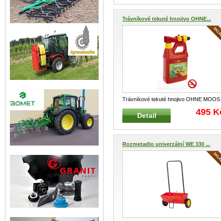
Trávníkové tekuté hnojivo OHNE...
Trávníkové tekuté hnojivo OHNE MOOS
LM 100 B WOLF-Garten aplikátor 1L na
495 K
Detail
100
...
Rozmetadlo univerzální WE 330 ...