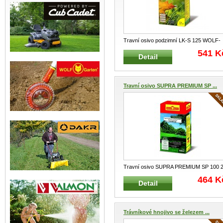
Travní osivo podzimní LK-S 125 WOLF-
GARTEN 2 kg na 125 m² Spe
...
541 K
Detail
Travní osivo SUPRA PREMIUM SP ...
Travní osivo SUPRA PREMIUM SP 100 
kg na 100 m² Tradiční a vel
...
464 K
Detail
Trávníkové hnojivo se železem ...