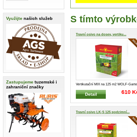
S tímto výrobk
Využijte
našich služeb
Travní osivo na dosev, vertiku...
Zastupujeme
tuzemské i
Vertikutační MIX na 125 m2 WOLF-Gart
zahraniční značky
Speciální směs travního semene
...
610 K
Detail
Travní osivo LK-S 125 podzimní...