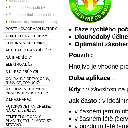
Kompostéry
Zahradní různé potřeby
Zahradní technika dle značek
Náhradní díly zahradní techniky
Fáze rychlého poč
POSTŘIKOVAČE A APLIKÁTORY
Dlouhodobý účin
ZEMĚDĚLSKÁ TECHNIKA
Optimální zásobe
KOMUNÁLNÍ TECHNIKA
AUTOBATERIE A NABÍJEČKY
Použití :
NÁHRADNÍ DÍLY
ELEKTRO A DÍLY
Hnojivo je vhodné 
DÍLY PRO PRŮMYSL
Doba aplikace :
OCHRANNÉ ODĚVY, OBUV,
RUKVICE, POMŮCKY
Kdy :
v závislosti n
ÚKLIDOVÉ A OCHRANNÉ
PRACOVNÍ PROSTŘEDKY
Jak často :
v ideální
DÍLNA A NÁŘADÍ
AUTOKOSMETIKA, CHEMIE,
v časném jarním ob
NÁPLNĚ, LEPIDLA
ZEMĚDĚLSKÉ OBALY,
v časném létě (čer
PLACHTY, PYTLE, MOTOUZY,
v pozdním létě (srp
SÍŤOVINY