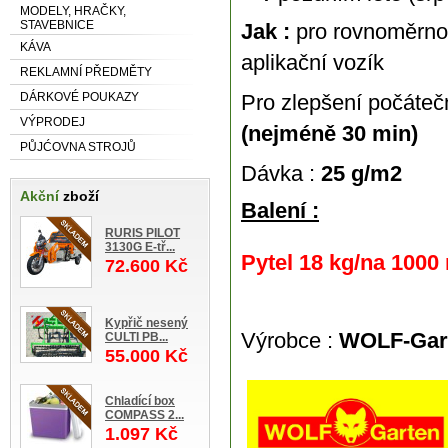
MODELY, HRAČKY,
STAVEBNICE
Jak :
pro rovnoměrnou
KÁVA
aplikační vozík
REKLAMNÍ PŘEDMĚTY
DÁRKOVÉ POUKAZY
Pro zlepšení počáte
VÝPRODEJ
(nejméně 30 min)
PŮJĆOVNA STROJŮ
Dávka :
25 g/m2
Akční
zboží
Balení :
RURIS PILOT
3130G E-tř...
Pytel 18 kg/na 1000
72.600 Kč
Kypřič nesený
Výrobce :
WOLF-Ga
CULTI PB...
55.000 Kč
Chladící box
COMPASS 2...
1.097 Kč