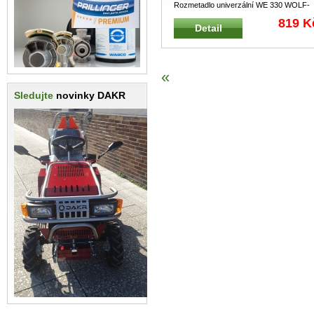
Rozmetadlo univerzální WE 330 WOLF-
Garten Lehké a obratné univerzální
...
819 K
Detail
«
Sledujte
novinky DAKR