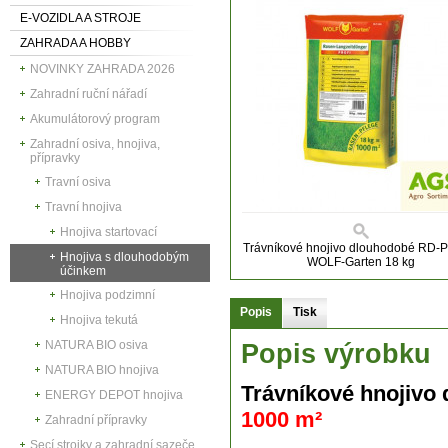
E-VOZIDLA A STROJE
ZAHRADA A HOBBY
NOVINKY ZAHRADA 2026
Zahradní ruční nářadí
Akumulátorový program
Zahradní osiva, hnojiva,
přípravky
Travní osiva
Travní hnojiva
Hnojiva startovací
Trávníkové hnojivo dlouhodobé RD-
Hnojiva s dlouhodobým
WOLF-Garten 18 kg
účinkem
Hnojiva podzimní
Popis
Tisk
Hnojiva tekutá
NATURA BIO osiva
Popis výrobku
NATURA BIO hnojiva
Trávníkové hnojivo
ENERGY DEPOT hnojiva
1000 m²
Zahradní přípravky
Secí strojky a zahradní sazeče