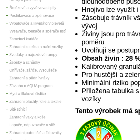
dlouhodobého půso
Řetězové a vyvětvovací pily
Hnojivo lze využít 
Postřikovače a zpěnovače
Zásobuje trávník vš
Vypalovače a likvidátory plevelů
vývoj
Vysavače, foukače a sběrače listí
Živiny jsou pro trá
Zametací kartáče
poměru
Zahradní kolečka a ruční vozíky
Uvolňují se postupně
Zvedáky a nájezdové rampy
Obsah živin :
28 %
Žebříky a schůdky
Kalibrovaný granul
Ohřívače, zářiče, vysoušeče
Pro hustější a zelen
Zahradní a půdní vrtáky
Minimální riziko po
Závlaha a AQUA program
Přiložena tabulka 
Mycí a tllakové čističe
vozíky
Zahradní plachty, fólie a textilie
Tento výrobek má sp
Sítě stínící
Zahradní vaky a koše
Lapače, odpuzovače a sítě
Zahradní pařeniště a fóliovníky