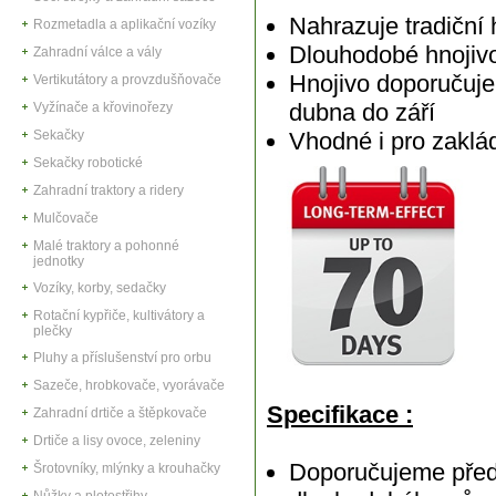
Nahrazuje tradičn
Rozmetadla a aplikační vozíky
Dlouhodobé hnojivo
Zahradní válce a vály
Hnojivo doporučuje
Vertikutátory a provzdušňovače
dubna do září
Vyžínače a křovinořezy
Sekačky
Vhodné i pro zaklá
Sekačky robotické
Zahradní traktory a ridery
Mulčovače
Malé traktory a pohonné
jednotky
Vozíky, korby, sedačky
Rotační kypřiče, kultivátory a
plečky
Pluhy a příslušenství pro orbu
Sazeče, hrobkovače, vyorávače
Specifikace :
Zahradní drtiče a štěpkovače
Drtiče a lisy ovoce, zeleniny
Doporučujeme před
Šrotovníky, mlýnky a krouhačky
Nůžky a plotostřihy