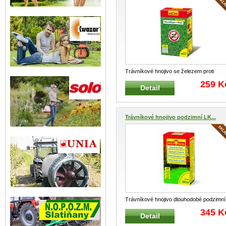
Trávníkové hnojivo se železem proti
mechu L-PM 100 WOLF-Garten 2,5 kg n
259 K
Detail
100
...
Trávníkové hnojivo podzimní LK...
Trávníkové hnojivo dlouhodobé podzimní
LK-B 100 WOLF-Garten 2,5 kg na 100
...
345 K
Detail