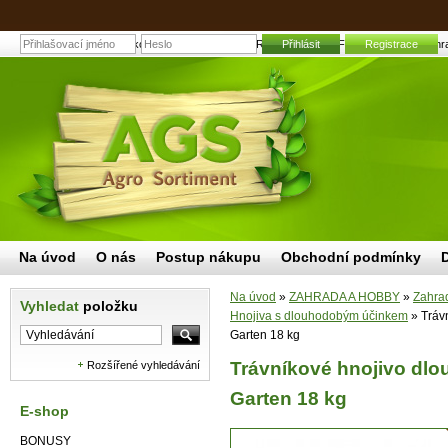
Trávníkové hnojivo dlouhodobé RD-P 1000 WOLF-Garten 18 kg | Zahradn
Přihlásit
Registrace
Na úvod
O nás
Postup nákupu
Obchodní podmínky
Na úvod
»
ZAHRADA A HOBBY
»
Zahrad
Vyhledat
položku
Hnojiva s dlouhodobým účinkem
»
Tráv
Garten 18 kg
Trávníkové hnojivo dl
Rozšířené vyhledávání
Garten 18 kg
E-shop
BONUSY