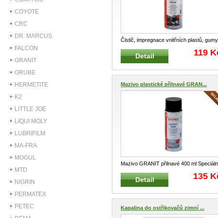
COYOTE
CRC
DR. MARCUS
Čistič, impregnace vnitřních plastů, gumy
FALCON
a vinylu Speciální příprave
...
119 K
Detail
GRANIT
GRUBE
HERMETITE
Mazivo plastické přilnavé GRAN...
K2
LITTLE JOE
LIQUI MOLY
LUBRIFILM
MA-FRA
MOGUL
Mazivo GRANIT přilnavé 400 ml Speciáln
MTD
přilnavé mazivo Pro dlouhod
...
135 K
Detail
NIGRIN
PERMATEX
PETEC
Kapalina do ostřikovačů zimní ...