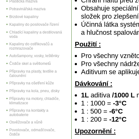
Chrání naftu před z
Plastická maziva
Obsahuje speciální
Potravinářská maziva
složek pro zlepšení
Brzdové kapaliny
Účinná látka systém
Kapaliny do posilovače řízení
a hlučnost spalová
Chladící kapaliny a destilovaná
voda
Použití :
Kapaliny do ostřikovačů a
rozmrazovače
Pro všechny vzněto
Autošampony, vosky, leštěnky
Pro všechny nádrže 
Čističe skel a světlometů
Aditivum se apliku
Přípravky na plasty, textílie a
čalounění
Dávkování :
Přípravky na ošetření kůže
Přípravky na kola, pneu, disky
1L
aditiva
/1000 L
Přípravky na motory, chladiče,
1 : 1000 =
-3°C
klimatizace
1 : 500 =
-6°C
Přípravky na kontakty a
autobaterie
1 : 200 =
-12°C
Osvěžovače a vůně
Upozornění :
Povolovače, odmašťovače,
čističe