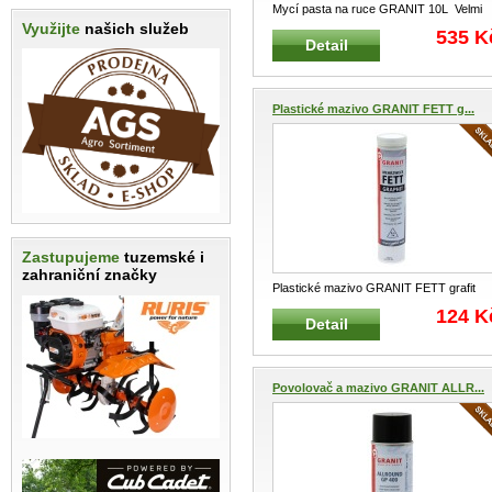
Mycí pasta na ruce GRANIT 10L Velmi
Využijte
našich služeb
účinná mycí pasta na ruce pro dí
...
535 K
Detail
Plastické mazivo GRANIT FETT g...
Zastupujeme
tuzemské i
zahraniční značky
Plastické mazivo GRANIT FETT grafit
černé GRANIT 67110606 Víceúče
...
124 K
Detail
Povolovač a mazivo GRANIT ALLR...