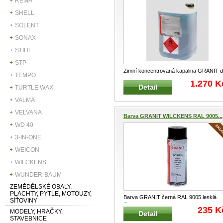
REMA
SHELL
SOLENT
SONAX
STIHL
STP
Zimní koncentrovaná kapalina GRANIT 
TEMPO
ostřikovačů Nemrznoucí, proj
...
1.270 K
Detail
TURTLE WAX
VALMA
VELVANA
Barva GRANIT WILCKENS RAL 9005...
WD 40
3-IN-ONE
WEICON
WILCKENS
WUNDER-BAUM
ZEMĚDĚLSKÉ OBALY,
PLACHTY, PYTLE, MOTOUZY,
Barva GRANIT černá RAL 9005 lesklá
SÍŤOVINY
Černá barva vhodná pro ko
...
235 K
MODELY, HRAČKY,
Detail
STAVEBNICE