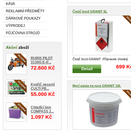
KÁVA
REKLAMNÍ PŘEDMĚTY
Čistič brzd GRANIT 5L
DÁRKOVÉ POUKAZY
VÝPRODEJ
PŮJĆOVNA STROJŮ
Akční
zboží
RURIS PILOT
Čistič brzd GRANIT Přípravek vhodný
3130G E-tř...
pro čištění brzdových částí a ko
...
699 K
72.600 Kč
Detail
Kypřič nesený
Mycí pasta na ruce GRANIT 10L
CULTI PB...
55.000 Kč
Chladící box
COMPASS 2...
1.097 Kč