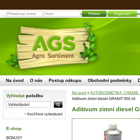
Aditivum zimní diesel GRANIT 950 ml | Zahra
Přihlásit
Registrace
Na úvod
O nás
Postup nákupu
Obchodní podmínky
Na úvod
»
AUTOKOSMETIKA, CHEMIE,
Vyhledat
položku
Aditivum zimní diesel GRANIT 950 ml
Aditivum zimní diesel 
Rozšířené vyhledávání
E-shop
BONUSY