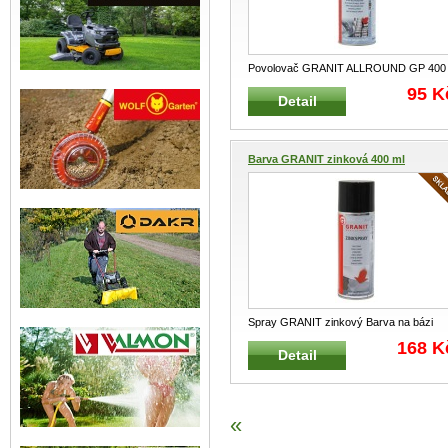
Povolovač GRANIT ALLROUND GP 400
víceúčelový Víceúčelový povolovač, č
...
95 K
Detail
Barva GRANIT zinková 400 ml
Spray GRANIT zinkový Barva na bázi
zinku Nástřik zinkem chrání prot
...
168 K
Detail
«