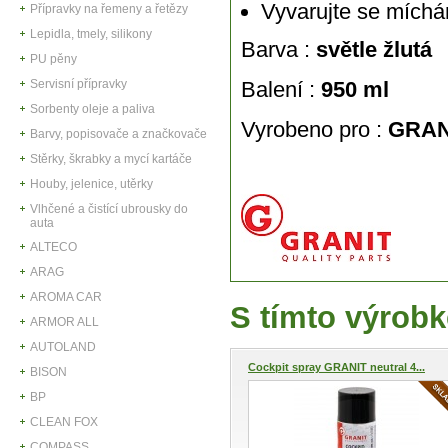
Vyvarujte se míchá
Přípravky na řemeny a řetězy
Lepidla, tmely, silikony
Barva :
světle žlutá
PU pěny
Servisní přípravky
Balení :
950 ml
Sorbenty oleje a paliva
Vyrobeno pro :
GRAN
Barvy, popisovače a značkovače
Stěrky, škrabky a mycí kartáče
Houby, jelenice, utěrky
Vlhčené a čistící ubrousky do
auta
ALTECO
ARAG
AROMA CAR
S tímto výrobk
ARMOR ALL
AUTOLAND
Cockpit spray GRANIT neutral 4...
BISON
BP
CLEAN FOX
COMPASS