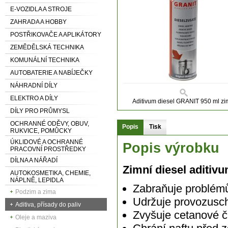
E-VOZIDLA A STROJE
ZAHRADA A HOBBY
POSTŘIKOVAČE A APLIKÁTORY
ZEMĚDĚLSKÁ TECHNIKA
KOMUNÁLNÍ TECHNIKA
AUTOBATERIE A NABÍJEČKY
NÁHRADNÍ DÍLY
ELEKTRO A DÍLY
Aditivum diesel GRANIT 950 ml zi
DÍLY PRO PRŮMYSL
OCHRANNÉ ODĚVY, OBUV,
Popis
Tisk
RUKVICE, POMŮCKY
ÚKLIDOVÉ A OCHRANNÉ
Popis výrobku
PRACOVNÍ PROSTŘEDKY
DÍLNA A NÁŘADÍ
Zimní diesel aditi
AUTOKOSMETIKA, CHEMIE,
NÁPLNĚ, LEPIDLA
Zabraňuje problémů
Podzim a zima
Udržuje provozusch
Aditiva, přísady do paliv
Zvyšuje cetanové č
Oleje a maziva