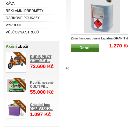
KÁVA
REKLAMNÍ PŘEDMĚTY
DÁRKOVÉ POUKAZY
VÝPRODEJ
PŮJĆOVNA STROJŮ
Zimní koncentrovaná kapalina GRANIT 
ostřikovačů Nemrznoucí, proj
...
1.270 K
Akční
zboží
Detail
RURIS PILOT
3130G E-tř...
72.600 Kč
«
Kypřič nesený
CULTI PB...
55.000 Kč
Chladící box
COMPASS 2...
1.097 Kč