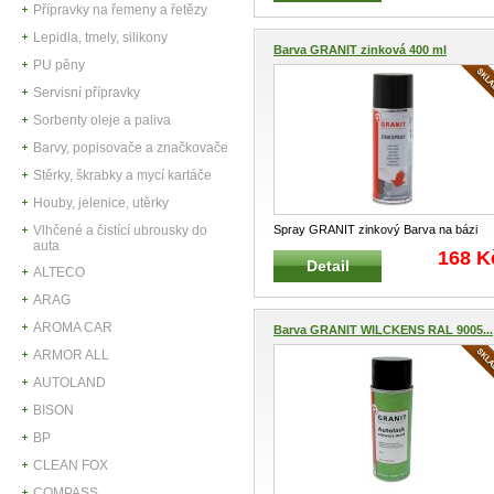
Přípravky na řemeny a řetězy
Lepidla, tmely, silikony
Barva GRANIT zinková 400 ml
PU pěny
Servisní přípravky
Sorbenty oleje a paliva
Barvy, popisovače a značkovače
Stěrky, škrabky a mycí kartáče
Houby, jelenice, utěrky
Vlhčené a čistící ubrousky do
Spray GRANIT zinkový Barva na bázi
auta
zinku Nástřik zinkem chrání prot
...
168 K
Detail
ALTECO
ARAG
AROMA CAR
Barva GRANIT WILCKENS RAL 9005...
ARMOR ALL
AUTOLAND
BISON
BP
CLEAN FOX
COMPASS