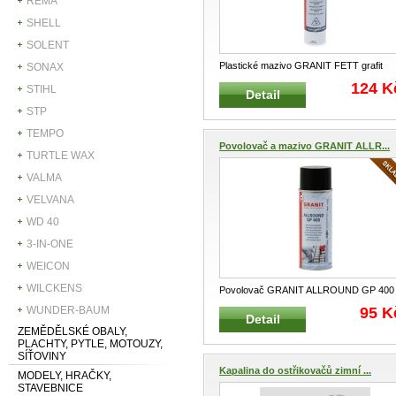
REMA
SHELL
SOLENT
Plastické mazivo GRANIT FETT grafit
SONAX
černé GRANIT 67110606 Víceúče
...
124 K
STIHL
Detail
STP
TEMPO
Povolovač a mazivo GRANIT ALLR...
TURTLE WAX
VALMA
VELVANA
WD 40
3-IN-ONE
WEICON
WILCKENS
Povolovač GRANIT ALLROUND GP 400
víceúčelový Víceúčelový povolovač, č
...
WUNDER-BAUM
95 K
Detail
ZEMĚDĚLSKÉ OBALY,
PLACHTY, PYTLE, MOTOUZY,
SÍŤOVINY
Kapalina do ostřikovačů zimní ...
MODELY, HRAČKY,
STAVEBNICE