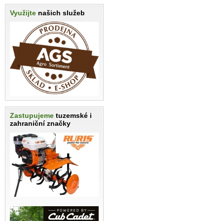
Využijte
našich služeb
Zastupujeme
tuzemské i
zahraniční značky