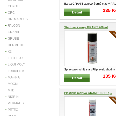
Barva GRANIT autolak černý matný RAL
COYOTE
9005 Vhodná pro kovové, dřev
...
235 K
Detail
CRC
DR. MARCUS
FALCON
Startovací spray GRANIT 400 ml
GRANIT
GRUBE
HERMETITE
K2
LITTLE JOE
LIQUI MOLY
Spray pro rychlý start Přípravek vhodný
LUBRIFILM
pro starty motorů v mrazivém
...
135 K
MA-FRA
Detail
MOGUL
MTD
Plastické mazivo GRANIT FETT g...
NIGRIN
PERMATEX
PETEC