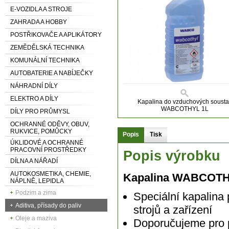
E-VOZIDLA A STROJE
ZAHRADA A HOBBY
POSTŘIKOVAČE A APLIKÁTORY
ZEMĚDĚLSKÁ TECHNIKA
KOMUNÁLNÍ TECHNIKA
AUTOBATERIE A NABÍJEČKY
NÁHRADNÍ DÍLY
ELEKTRO A DÍLY
Kapalina do vzduchových sousta
WABCOTHYL 1L
DÍLY PRO PRŮMYSL
OCHRANNÉ ODĚVY, OBUV,
RUKVICE, POMŮCKY
Popis
Tisk
ÚKLIDOVÉ A OCHRANNÉ
PRACOVNÍ PROSTŘEDKY
Popis výrobku
DÍLNA A NÁŘADÍ
AUTOKOSMETIKA, CHEMIE,
Kapalina WABCOTHY
NÁPLNĚ, LEPIDLA
Podzim a zima
Speciální kapalina 
Aditiva, přísady do paliv
strojů a zařízení
Oleje a maziva
Doporučujeme pro 