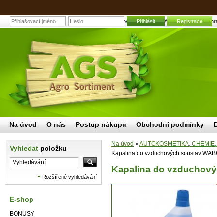
Kapalina do vzduchových soustav WABCOTHYL 1L | Zahradní
Přihlásit
Registrace
Na úvod
O nás
Postup nákupu
Obchodní podmínky
Na úvod
»
AUTOKOSMETIKA, CHEMIE,
Vyhledat
položku
Kapalina do vzduchových soustav WA
Kapalina do vzduchov
Rozšířené vyhledávání
E-shop
BONUSY