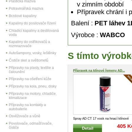
Plastická maziva
v zimním období
Potravinářská maziva
Přípravek chrání i p
Brzdové kapaliny
Balení :
PET láhev
Kapaliny do posilovače řízení
Chladící kapaliny a destilovaná
Výrobce :
WABCO
voda
Kapaliny do ostřikovačů a
rozmrazovače
S tímto výrobk
Autošampony, vosky, leštěnky
Čističe skel a světlometů
Přípravky na plasty, textílie a
Přípravek na klínové řemeny AD...
čalounění
Přípravky na ošetření kůže
Přípravky na kola, pneu, disky
Přípravky na motory, chladiče,
klimatizace
Přípravky na kontakty a
autobaterie
Osvěžovače a vůně
Spray AD CT 17 vosk na hnací klínové
Povolovače, odmašťovače,
řemeny Přípravek na klínové řemeny
...
405 K
čističe
Detail