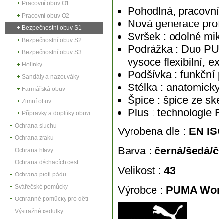
Pracovní obuv O1
Pohodlná, pracovní
Pracovní obuv O2
Nová generace prof
Bezpečnostní obuv S1
Svršek : odolné mi
Bezpečnostní obuv S2
Podrážka :
Duo PU,
Bezpečnostní obuv S3
vysoce flexibilní, e
Holínky
Podšívka :
funkční
Sandály a nazouváky
Stélka : anatomick
Farmářská obuv
Špice : špice ze sk
Zimní obuv
Plus : technologie
Přípravky a doplňky obuvi
Ochrana sluchu
Vyrobena dle :
EN IS
Ochrana zraku
Barva :
černá/šedá/č
Ochrana hlavy
Ochrana dýchacích cest
Velikost :
43
Ochrana proti pádu
Svářečské pomůcky
Výrobce :
PUMA Wor
Ochranné pomůcky pro děti
Výstražné cedulky