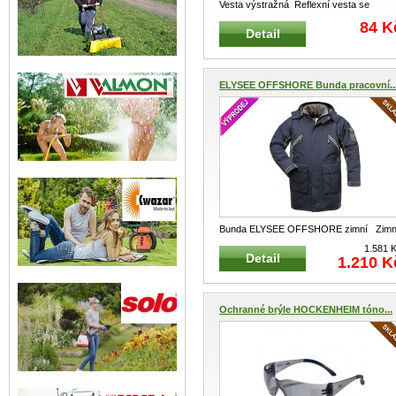
Vesta výstražná Reflexní vesta se
suchým zipem a reflexními pruhy
...
84 K
Detail
ELYSEE OFFSHORE Bunda pracovní..
Bunda ELYSEE OFFSHORE zimní Zimn
zateplená dlouhá bunda s kapucí
...
1.581 
Detail
1.210 K
Ochranné brýle HOCKENHEIM tóno...