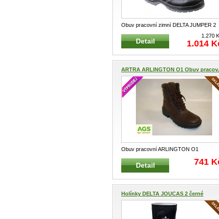
Obuv pracovní zimní DELTA JUMPER 2
S3 kotníková černá Zimní pracovn
...
1.270 
Detail
1.014 K
ARTRA ARLINGTON O1 Obuv pracov..
Obuv pracovní ARLINGTON O1
kotníková hnědá Pracovní dámská
741 K
Detail
farmářsk
...
Holínky DELTA JOUCAS 2 černé