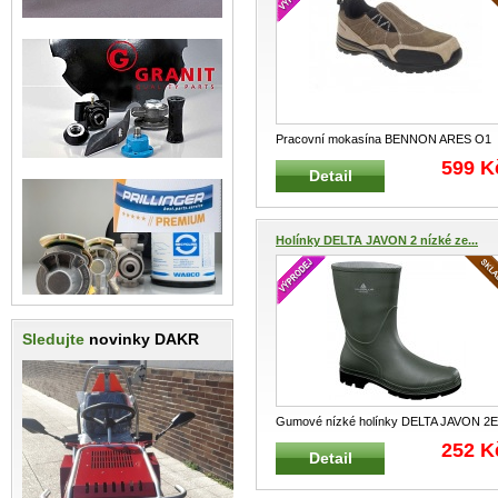
Pracovní mokasína BENNON ARES O1
hnědá Nazouvací pohodlná, praktická
...
599 K
Detail
Holínky DELTA JAVON 2 nízké ze...
Sledujte
novinky DAKR
Gumové nízké holínky DELTA JAVON 2E
Chemicky odolná pracovní, nízká h
...
252 K
Detail