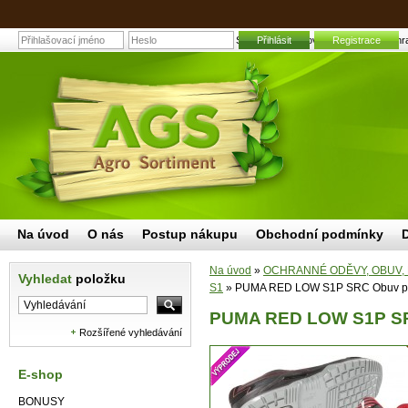
PUMA RED LOW S1P SRC Obuv pracovní velikost 43 | Zahradní
Přihlásit
Registrace
Na úvod
O nás
Postup nákupu
Obchodní podmínky
Na úvod
»
OCHRANNÉ ODĚVY, OBUV,
Vyhledat
položku
S1
»
PUMA RED LOW S1P SRC Obuv prac
PUMA RED LOW S1P SRC
Rozšířené vyhledávání
E-shop
BONUSY