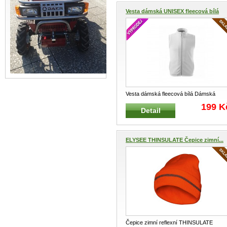
Vesta dámská UNISEX fleecová bílá
Vesta dámská fleecová bílá Dámská
fleecová vesta Zapínání na zip
...
199 K
Detail
ELYSEE THINSULATE Čepice zimní...
Čepice zimní reflexní THINSULATE