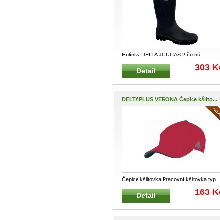
Holínky DELTA JOUCAS 2 černé
Chemicky odolná pracovní, vysoká holín
303 K
Detail
...
DELTAPLUS VERONA Čepice kšilto...
Čepice kšiltovka Pracovní kšiltovka typ
VERONA Vhodná pro práci i v
...
163 K
Detail