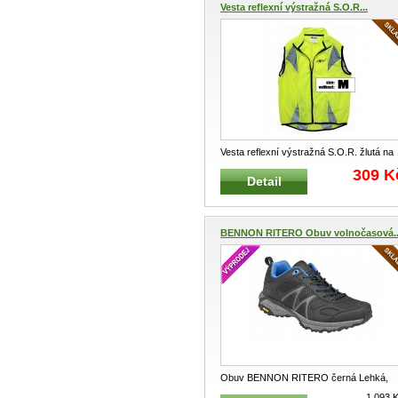
Vesta reflexní výstražná S.O.R...
Vesta reflexní výstražná S.O.R. žlutá na
zip Výstražná vesta vhodná p
...
309 K
Detail
BENNON RITERO Obuv volnočasová..
Obuv BENNON RITERO černá Lehká,
vzdušná, pohodlná obuv Vhodná také
...
1.093 