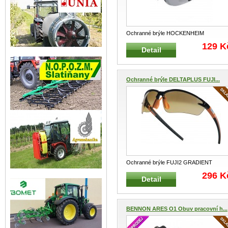
Ochranné brýle HOCKENHEIM
HOCKENHEIM 2012011 Otevřené lehké
129 K
Detail
ochra
...
Ochranné brýle DELTAPLUS FUJI...
Ochranné brýle FUJI2 GRADIENT
oranžové Otevřené lehké ochranné brýl
296 K
Detail
...
BENNON ARES O1 Obuv pracovní h...