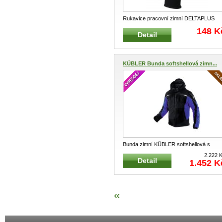
Rukavice pracovní zimní DELTAPLUS
HERCULE VV750 černé Pracovní zimní
.
148 K
Detail
KÜBLER Bunda softshellová zimn...
Bunda zimní KÜBLER softshellová s
kapucí Nepromokavá, větru-odolná, z
...
2.222 
Detail
1.452 K
«