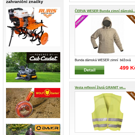
zahraniční značky
ČERVA WESER Bunda zimní dámská..
Bunda dámská WESER zimní béžová
Dámská zateplená a paropropustná bun
.
499 K
Detail
Vesta reflexní žlutá GRANIT ve...