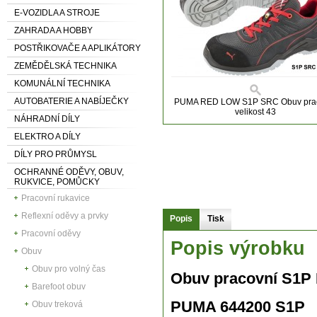
E-VOZIDLA A STROJE
ZAHRADA A HOBBY
POSTŘIKOVAČE A APLIKÁTORY
ZEMĚDĚLSKÁ TECHNIKA
KOMUNÁLNÍ TECHNIKA
AUTOBATERIE A NABÍJEČKY
PUMA RED LOW S1P SRC Obuv pra
velikost 43
NÁHRADNÍ DÍLY
ELEKTRO A DÍLY
DÍLY PRO PRŮMYSL
OCHRANNÉ ODĚVY, OBUV,
RUKVICE, POMŮCKY
Pracovní rukavice
Reflexní oděvy a prvky
Popis
Tisk
Pracovní oděvy
Popis výrobku
Obuv
Obuv pro volný čas
Obuv pracovní S1
Barefoot obuv
PUMA 644200 S1P
Obuv treková