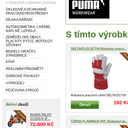
Výstražné a dopravní pomůcky
ÚKLIDOVÉ A OCHRANNÉ
PRACOVNÍ PROSTŘEDKY
DÍLNA A NÁŘADÍ
AUTOKOSMETIKA, CHEMIE,
NÁPLNĚ, LEPIDLA
S tímto výrobk
ZEMĚDĚLSKÉ OBALY,
PLACHTY, PYTLE, MOTOUZY,
SÍŤOVINY
DELTAPLUS DCTHI Rukavice praco...
MODELY, HRAČKY,
STAVEBNICE
KÁVA
REKLAMNÍ PŘEDMĚTY
DÁRKOVÉ POUKAZY
VÝPRODEJ
PŮJĆOVNA STROJŮ
Rukavice pracovní zimní DELTA DCTHI
Zateplené pracovní rukavice M
...
192 K
Akční
zboží
Detail
RURIS PILOT
3130G E-tř...
ČERVA FLAMINGO PVC Rukavice pr...
72.600 Kč