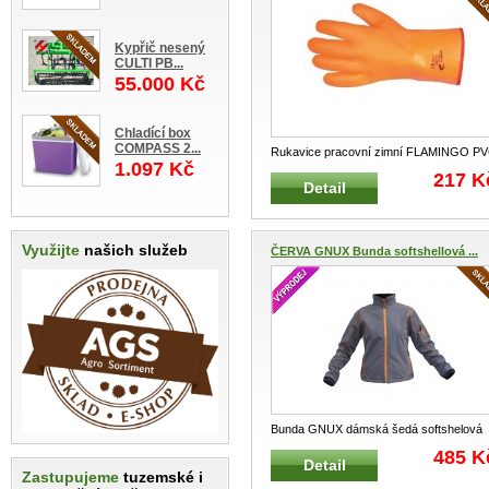
Kypřič nesený
CULTI PB...
55.000 Kč
Chladící box
COMPASS 2...
Rukavice pracovní zimní FLAMINGO P
1.097 Kč
oranžové Zateplené a celomáčené
...
217 K
Detail
Využijte
našich služeb
ČERVA GNUX Bunda softshellová ...
Bunda GNUX dámská šedá softshelov
Dámská softshellová bunda s kon
...
485 K
Detail
Zastupujeme
tuzemské i