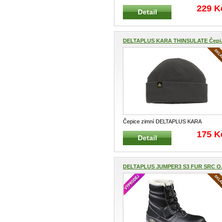
ELYSEE oranžová Zimní teplá čepice p
..
229 K
Detail
DELTAPLUS KARA THINSULATE Čepi.
Čepice zimní DELTAPLUS KARA
THINSULATE Zimní teplá čepice pro prác
175 K
Detail
i
...
DELTAPLUS JUMPER3 S3 FUR SRC O.