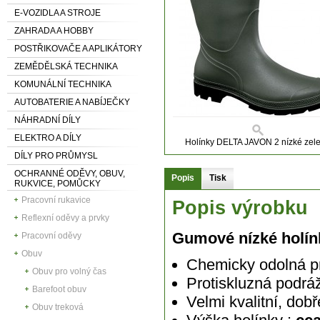
E-VOZIDLA A STROJE
ZAHRADA A HOBBY
POSTŘIKOVAČE A APLIKÁTORY
ZEMĚDĚLSKÁ TECHNIKA
KOMUNÁLNÍ TECHNIKA
AUTOBATERIE A NABÍJEČKY
NÁHRADNÍ DÍLY
ELEKTRO A DÍLY
Holínky DELTA JAVON 2 nízké zel
DÍLY PRO PRŮMYSL
OCHRANNÉ ODĚVY, OBUV,
Popis
Tisk
RUKVICE, POMŮCKY
Pracovní rukavice
Popis výrobku
Reflexní oděvy a prvky
Gumové nízké holí
Pracovní oděvy
Obuv
Chemicky odolná pr
Obuv pro volný čas
Protiskluzná podrá
Barefoot obuv
Velmi kvalitní, dob
Obuv treková