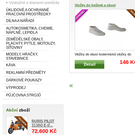
Výstražné a dopravní pomůcky
Vložky do holínek a obuvi
ÚKLIDOVÉ A OCHRANNÉ
PRACOVNÍ PROSTŘEDKY
DÍLNA A NÁŘADÍ
AUTOKOSMETIKA, CHEMIE,
NÁPLNĚ, LEPIDLA
ZEMĚDĚLSKÉ OBALY,
PLACHTY, PYTLE, MOTOUZY,
SÍŤOVINY
MODELY, HRAČKY,
Vložky do obuvi Isotermické vložky do
STAVEBNICE
holínek a obuvi Použití přede
...
146 K
Detail
KÁVA
REKLAMNÍ PŘEDMĚTY
DÁRKOVÉ POUKAZY
«
VÝPRODEJ
PŮJĆOVNA STROJŮ
Akční
zboží
RURIS PILOT
3130G E-tř...
72.600 Kč