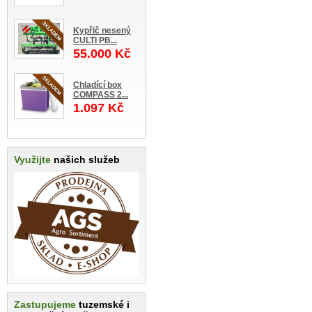
Kypřič nesený
CULTI PB...
55.000 Kč
Chladící box
COMPASS 2...
1.097 Kč
Využijte
našich služeb
Zastupujeme
tuzemské i