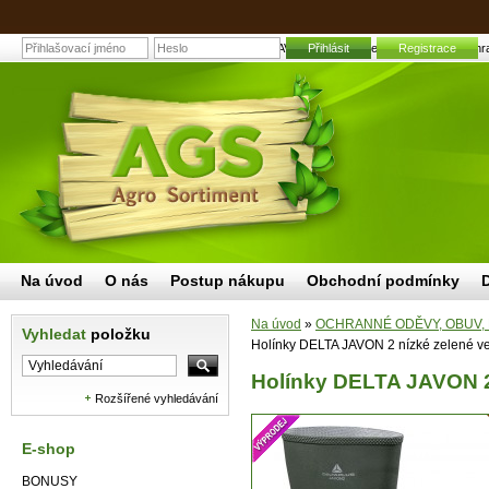
Holínky DELTA JAVON 2 nízké zelené velikost 41 | Zahra
Přihlásit
Registrace
Na úvod
O nás
Postup nákupu
Obchodní podmínky
Na úvod
»
OCHRANNÉ ODĚVY, OBUV,
Vyhledat
položku
Holínky DELTA JAVON 2 nízké zelené ve
Holínky DELTA JAVON 2 
Rozšířené vyhledávání
E-shop
BONUSY