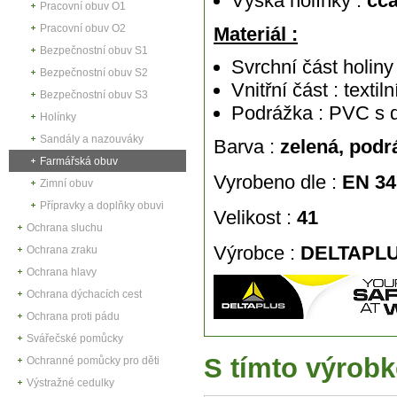
Výška holínky :
cc
Pracovní obuv O1
Pracovní obuv O2
Materiál :
Bezpečnostní obuv S1
Svrchní část holin
Bezpečnostní obuv S2
Vnitřní část : textil
Bezpečnostní obuv S3
Podrážka : PVC s
Holínky
Sandály a nazouváky
Barva :
zelená, podr
Farmářská obuv
Vyrobeno dle :
EN 34
Zimní obuv
Přípravky a doplňky obuvi
Velikost :
41
Ochrana sluchu
Výrobce :
DELTAPL
Ochrana zraku
Ochrana hlavy
Ochrana dýchacích cest
Ochrana proti pádu
Svářečské pomůcky
S tímto výrobk
Ochranné pomůcky pro děti
Výstražné cedulky