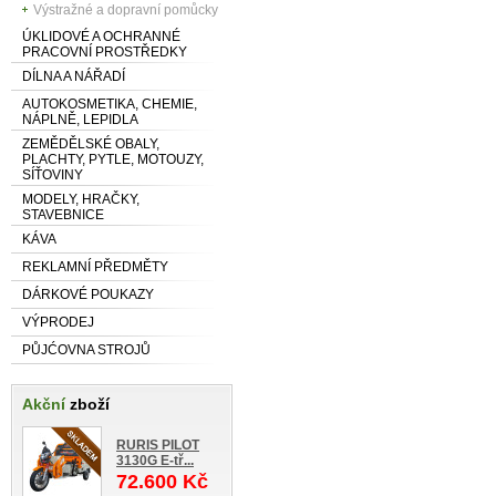
Výstražné a dopravní pomůcky
ÚKLIDOVÉ A OCHRANNÉ
PRACOVNÍ PROSTŘEDKY
DÍLNA A NÁŘADÍ
AUTOKOSMETIKA, CHEMIE,
NÁPLNĚ, LEPIDLA
ZEMĚDĚLSKÉ OBALY,
PLACHTY, PYTLE, MOTOUZY,
SÍŤOVINY
MODELY, HRAČKY,
STAVEBNICE
KÁVA
REKLAMNÍ PŘEDMĚTY
DÁRKOVÉ POUKAZY
VÝPRODEJ
PŮJĆOVNA STROJŮ
Akční
zboží
RURIS PILOT
3130G E-tř...
72.600 Kč