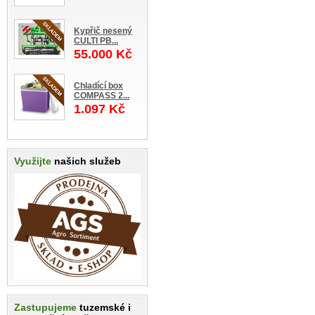
Kypřič nesený
CULTI PB...
55.000 Kč
Chladící box
COMPASS 2...
1.097 Kč
Využijte
našich služeb
Zastupujeme
tuzemské i