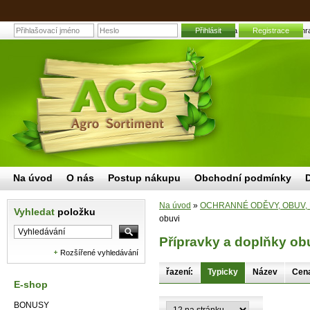
Přihlásit
Přípravky a doplňky obuvi | Zahr
Registrace
Na úvod
O nás
Postup nákupu
Obchodní podmínky
Na úvod
»
OCHRANNÉ ODĚVY, OBUV,
Vyhledat
položku
obuvi
Přípravky a doplňky ob
Rozšířené vyhledávání
řazení:
Typicky
Název
Cen
E-shop
BONUSY