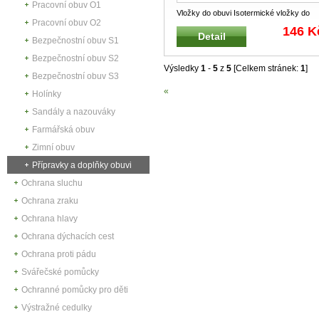
Pracovní obuv O1
Vložky do obuvi Isotermické vložky do
Pracovní obuv O2
holínek a obuvi Použití přede
...
146 K
Detail
Bezpečnostní obuv S1
Bezpečnostní obuv S2
Výsledky
1
-
5
z
5
[Celkem stránek:
1
]
Bezpečnostní obuv S3
«
Holínky
Sandály a nazouváky
Farmářská obuv
Zimní obuv
Přípravky a doplňky obuvi
Ochrana sluchu
Ochrana zraku
Ochrana hlavy
Ochrana dýchacích cest
Ochrana proti pádu
Svářečské pomůcky
Ochranné pomůcky pro děti
Výstražné cedulky