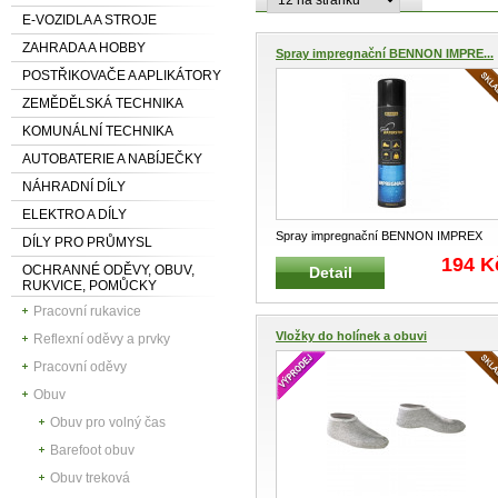
E-VOZIDLA A STROJE
ZAHRADA A HOBBY
Spray impregnační BENNON IMPRE...
POSTŘIKOVAČE A APLIKÁTORY
ZEMĚDĚLSKÁ TECHNIKA
KOMUNÁLNÍ TECHNIKA
AUTOBATERIE A NABÍJEČKY
NÁHRADNÍ DÍLY
ELEKTRO A DÍLY
Spray impregnační BENNON IMPREX
DÍLY PRO PRŮMYSL
Impregnační prostředek na hladkou kůž
.
194 K
OCHRANNÉ ODĚVY, OBUV,
Detail
RUKVICE, POMŮCKY
Pracovní rukavice
Vložky do holínek a obuvi
Reflexní oděvy a prvky
Pracovní oděvy
Obuv
Obuv pro volný čas
Barefoot obuv
Obuv treková