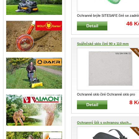
Ochranné brýle SITESAFE čiré se zadn
pružným páskem Uzavřené ochra
...
46 K
Detail
Svářečské sklo čiré 90 x 110 mm
Ochranné sklo čiré Ochranné sklo pro
svářečské štíty Odpuzuje odlét
...
8 K
Detail
Ochranný štít s ochranou sluch...