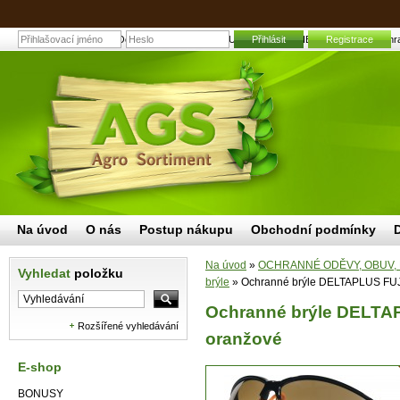
Ochranné brýle DELTAPLUS FUJI2 GRADIENT oranžové | Zahradní 
Přihlásit
Registrace
Na úvod
O nás
Postup nákupu
Obchodní podmínky
Na úvod
»
OCHRANNÉ ODĚVY, OBUV,
Vyhledat
položku
brýle
»
Ochranné brýle DELTAPLUS FU
Ochranné brýle DELT
Rozšířené vyhledávání
oranžové
E-shop
BONUSY