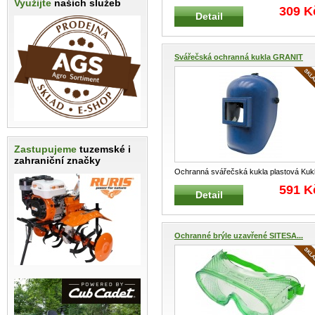
Využijte
našich služeb
hnědé Otevřené lehké ochranné brýle s
309 K
Detail
...
Svářečská ochranná kukla GRANIT
Zastupujeme
tuzemské i
zahraniční značky
Ochranná svářečská kukla plastová Kuk
s plastovým lůžkem na hlavu
...
591 K
Detail
Ochranné brýle uzavřené SITESA...