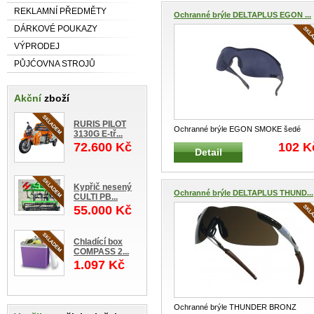
REKLAMNÍ PŘEDMĚTY
Ochranné brýle DELTAPLUS EGON ...
DÁRKOVÉ POUKAZY
VÝPRODEJ
PŮJĆOVNA STROJŮ
Akční
zboží
RURIS PILOT
Ochranné brýle EGON SMOKE šedé
3130G E-tř...
Otevřené lehké ochranné brýle s tónov
..
72.600 Kč
102 K
Detail
Kypřič nesený
Ochranné brýle DELTAPLUS THUND...
CULTI PB...
55.000 Kč
Chladící box
COMPASS 2...
1.097 Kč
Ochranné brýle THUNDER BRONZ