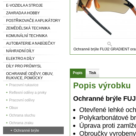
E-VOZIDLA A STROJE
ZAHRADA A HOBBY
POSTŘIKOVAČE A APLIKÁTORY
ZEMĚDĚLSKÁ TECHNIKA
KOMUNÁLNÍ TECHNIKA
AUTOBATERIE A NABÍJEČKY
Ochranné brýle FUJI2 GRADIENT or
NÁHRADNÍ DÍLY
ELEKTRO A DÍLY
DÍLY PRO PRŮMYSL
Popis
Tisk
OCHRANNÉ ODĚVY, OBUV,
RUKVICE, POMŮCKY
Popis výrobku
Pracovní rukavice
Reflexní oděvy a prvky
Ochranné brýle FU
Pracovní oděvy
Obuv
Otevřené lehké oc
Ochrana sluchu
Polykarbonátové b
Ochrana zraku
Úprava proti zamlž
Ochranné brýle
Obroučky vyrobeny