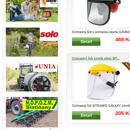
Ochranný štít s ochranou sluchu GRANI
zorník síťovaný Profesionální
...
469 K
Detail
Ochranný štít zorník plexi SIT...
Ochranný štít SITESAFE GALAXY zorní
plexisklo, žlutý Profesionální š
...
205 K
Detail