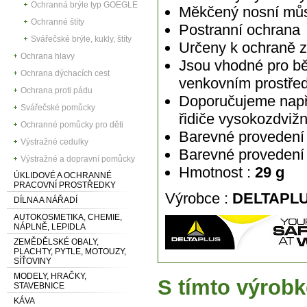
Ochranná brýle typ GOEGLE
Měkčený nosní mů
Ochranné štíty
Postranní ochrana
Svářečské brýle, kukly, štíty
Určeny k ochraně 
Ochrana hlavy
Jsou vhodné pro bě
Ochrana dýchacích cest
venkovním prostřed
Ochrana proti pádu
Doporučujeme napří
Svářečské pomůcky
řidiče vysokozdviž
Ochranné pomůcky pro děti
Barevné provedení
Výstražné cedulky
Barevné provedení 
Výstražné a dopravní pomůcky
Hmotnost :
29 g
ÚKLIDOVÉ A OCHRANNÉ
PRACOVNÍ PROSTŘEDKY
Výrobce :
DELTAPL
DÍLNA A NÁŘADÍ
AUTOKOSMETIKA, CHEMIE,
NÁPLNĚ, LEPIDLA
ZEMĚDĚLSKÉ OBALY,
PLACHTY, PYTLE, MOTOUZY,
SÍŤOVINY
MODELY, HRAČKY,
S tímto výrobk
STAVEBNICE
KÁVA