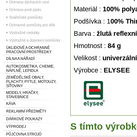
Ochrana dýchacích cest
Materiál :
100% poly
Ochrana proti pádu
Svářečské pomůcky
Podšívka : 1
00% Thi
Ochranné pomůcky pro děti
Barva :
žlutá reflexní
Výstražné cedulky
Výstražné a dopravní pomůcky
Hmotnost :
84 g
ÚKLIDOVÉ A OCHRANNÉ
PRACOVNÍ PROSTŘEDKY
Velikost :
univerzální
DÍLNA A NÁŘADÍ
AUTOKOSMETIKA, CHEMIE,
Výrobce :
ELYSEE
NÁPLNĚ, LEPIDLA
ZEMĚDĚLSKÉ OBALY,
PLACHTY, PYTLE, MOTOUZY,
SÍŤOVINY
MODELY, HRAČKY,
STAVEBNICE
KÁVA
REKLAMNÍ PŘEDMĚTY
DÁRKOVÉ POUKAZY
S tímto výrobk
VÝPRODEJ
PŮJĆOVNA STROJŮ