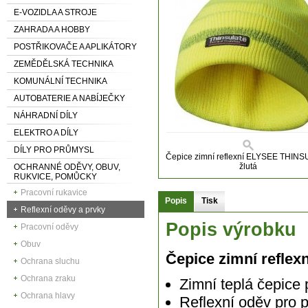
E-VOZIDLA A STROJE
ZAHRADA A HOBBY
POSTŘIKOVAČE A APLIKÁTORY
ZEMĚDĚLSKÁ TECHNIKA
KOMUNÁLNÍ TECHNIKA
AUTOBATERIE A NABÍJEČKY
NÁHRADNÍ DÍLY
ELEKTRO A DÍLY
DÍLY PRO PRŮMYSL
Čepice zimní reflexní ELYSEE THIN
žlutá
OCHRANNÉ ODĚVY, OBUV,
RUKVICE, POMŮCKY
Pracovní rukavice
Popis
Tisk
Reflexní oděvy a prvky
Popis výrobku
Pracovní oděvy
Obuv
Čepice zimní refle
Ochrana sluchu
Ochrana zraku
Zimní teplá čepice 
Ochrana hlavy
Reflexní oděv pro p