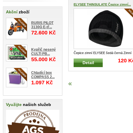
ELYSEE THINSULATE Čepice zimní...
Akční
zboží
RURIS PILOT
3130G E-tř...
72.600 Kč
Kypřič nesený
Čepice zimní ELYSEE šedá-černá Zimní
CULTI PB...
teplá čepice pro práci i volný č
...
55.000 Kč
120 K
Detail
Chladící box
COMPASS 2...
1.097 Kč
«
Využijte
našich služeb