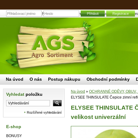
ELYSEE THINSULATE Čepice zimní reflexní žlutá velikost univerzální | Zahra
Přihlásit
Registrace
Na úvod
O nás
Postup nákupu
Obchodní podmínky
Na úvod
»
OCHRANNÉ ODĚVY, OBUV,
Vyhledat
položku
ELYSEE THINSULATE Čepice zimní reflexn
ELYSEE THINSULATE Čep
Rozšířené vyhledávání
velikost univerzální
E-shop
BONUSY