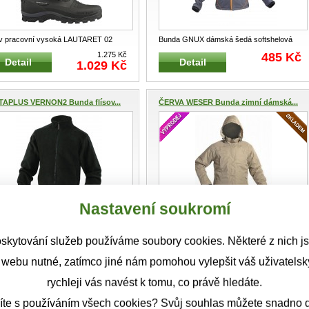
v pracovní vysoká LAUTARET 02
Bunda GNUX dámská šedá softshelová
í Pánská i dámská universální zi
...
Dámská softshellová bunda s kon
...
1.275 Kč
485 Kč
Detail
Detail
1.029 Kč
TAPLUS VERNON2 Bunda flísov...
ČERVA WESER Bunda zimní dámská...
Nastavení soukromí
da DELTAPLUS VERNON2
Bunda dámská WESER zimní béžová
erzální flísová bunda, mikina vhodná
Dámská zateplená a paropropustná bun
...
660 Kč
499 Kč
Detail
Detail
skytování služeb používáme soubory cookies. Některé z nich j
 webu nutné, zatímco jiné nám pomohou vylepšit váš uživatelský
a reflexní oranžová GRANIT...
Vesta reflexní žlutá GRANIT ve...
rychleji vás navést k tomu, co právě hledáte.
íte s používáním všech cookies? Svůj souhlas můžete snadno d