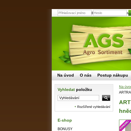
ARTRA ARLINGTON O1 Obuv pracovní kotn
Na úvod
O nás
Postup nákupu
Na úvo
Vyhledat
položku
ARTRA 
ART
Rozšířené vyhledávání
hněd
E-shop
BONUSY