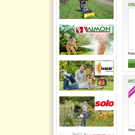
GRU
Ruka
Velm
ART
Obuv