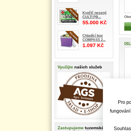
Kypřič nesený
CULTI PB...
Obu
55.000 Kč
zimn
Chladící box
COMPASS 2...
DEL
1.097 Kč
Využijte
našich služeb
Bun
Univ
pr
...
Pro po
fungování
Vest
Zastupujeme
tuzemské i
Souhlas