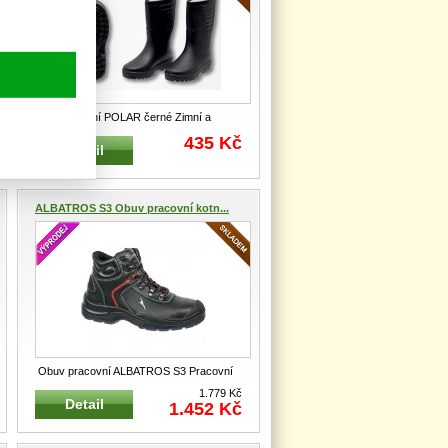
Holínky zimní POLAR černé Zimní a
zateplené holínky s kožešinkovou po
...
435 Kč
Detail
ALBATROS S3 Obuv pracovní kotn...
Obuv pracovní ALBATROS S3 Pracovní
profesionální kotníková obuv O
...
1.779 Kč
Detail
1.452 Kč