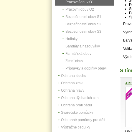
S
Pracovní obuv O1
P
S
Pracovní obuv O2
P
Bezpečnostní obuv S1
Š
Prove
Bezpečnostní obuv S2
Bezpečnostní obuv S3
Vyrob
Holínky
Barva
Sandály a nazouváky
Velik
Farmářská obuv
Výrob
Zimní obuv
Přípravky a doplňky obuvi
S tím
Ochrana sluchu
Ochrana zraku
ART
Ochrana hlavy
Ochrana dýchacích cest
Ochrana proti pádu
Svářečské pomůcky
Ochranné pomůcky pro děti
Výstražné cedulky
Obu