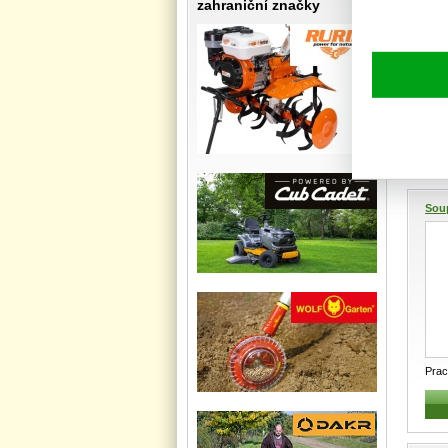
zahraniční značky
Vest
such
Sou
Pra
Spec