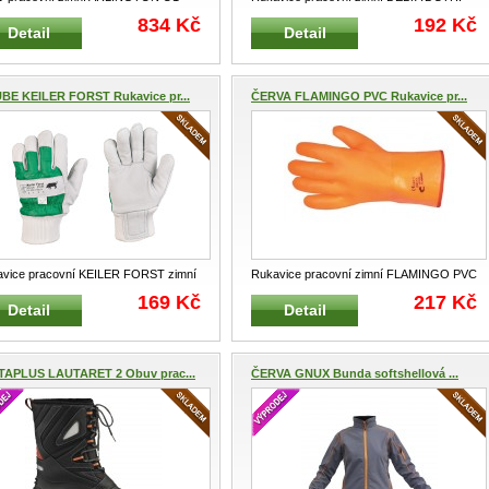
íková písková Pracovní farmářs
...
Zateplené pracovní rukavice M
...
834 Kč
192 Kč
Detail
Detail
BE KEILER FORST Rukavice pr...
ČERVA FLAMINGO PVC Rukavice pr...
vice pracovní KEILER FORST zimní
Rukavice pracovní zimní FLAMINGO PVC
i kvalitní zateplené pracovn
...
oranžové Zateplené a celomáčené
...
169 Kč
217 Kč
Detail
Detail
TAPLUS LAUTARET 2 Obuv prac...
ČERVA GNUX Bunda softshellová ...