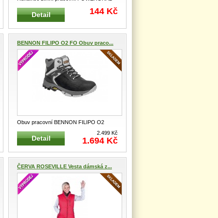
THERMO Pletené, jemné thermo rukavi
...
144 Kč
Detail
BENNON FILIPO O2 FO Obuv praco...
Obuv pracovní BENNON FILIPO O2
kotníková Velmi pohodlná treková praco
...
2.499 Kč
Detail
1.694 Kč
ČERVA ROSEVILLE Vesta dámská z...