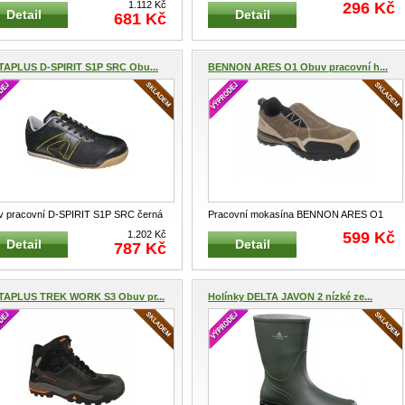
íková černá Farmářská pracovn
...
oranžové Otevřené lehké ochranné brýl
1.112 Kč
296 Kč
Detail
Detail
681 Kč
...
TAPLUS D-SPIRIT S1P SRC Obu...
BENNON ARES O1 Obuv pracovní h...
 pracovní D-SPIRIT S1P SRC černá
Pracovní mokasína BENNON ARES O1
ovní profesionální lehká obu
...
hnědá Nazouvací pohodlná, praktická
...
1.202 Kč
599 Kč
Detail
Detail
787 Kč
TAPLUS TREK WORK S3 Obuv pr...
Holínky DELTA JAVON 2 nízké ze...