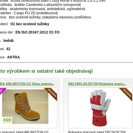
vršek : lícová hovězinová useň Crazy Horse v tloušťce 2,0-2,2 mm
odšívka : textilie Cambrella s absorbční schopností
télka : anatomicky tvarovaná, antistatická, vyjímatelná
odešev : Cargo PU.2D protiskluzová
pice : bez ocelové tužinky, zateplená vlasovou podšívkou
dení :
O1 bez ocelové tužinky
eno del :
EN ISO 20347:2012 O1 FO
 :
hnědá
ost :
42
ce :
ARTRA
to výrobkem si ostatní také objednávají
RA ARLINGTON O1 Obuv pracov...
DELTAPLUS DCTHI Rukavice praco...
v pracovní zimní ARLINGTON O1
Rukavice pracovní zimní DELTA DCTHI