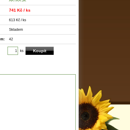
ARTRA SK
741 Kč
/ ks
613 Kč / ks
Skladem
em:
42
ks