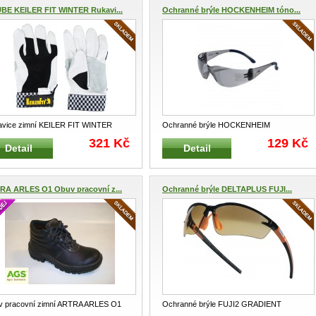
BE KEILER FIT WINTER Rukavi...
Ochranné brýle HOCKENHEIM tóno...
vice zimní KEILER FIT WINTER
Ochranné brýle HOCKENHEIM
i kvalitní a luxusní pracovní zi
...
HOCKENHEIM 2012011 Otevřené lehké
321 Kč
129 Kč
Detail
Detail
ochra
...
RA ARLES O1 Obuv pracovní z...
Ochranné brýle DELTAPLUS FUJI...
 pracovní zimní ARTRA ARLES O1
Ochranné brýle FUJI2 GRADIENT