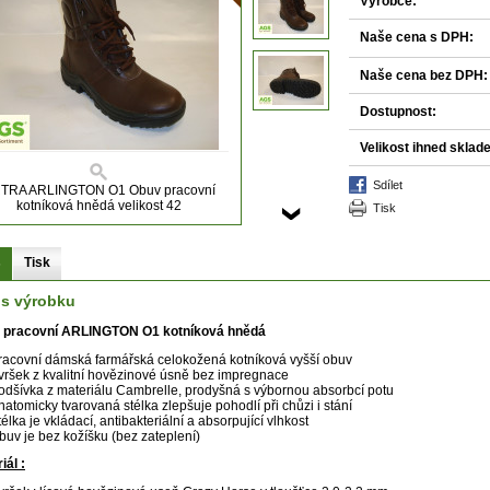
Výrobce:
Naše cena s DPH:
Naše cena bez DPH:
Dostupnost:
Velikost ihned sklad
sdílet
TRA ARLINGTON O1 Obuv pracovní
kotníková hnědá velikost 42
tisk
s
Tisk
is výrobku
 pracovní ARLINGTON O1 kotníková hnědá
racovní dámská farmářská celokožená kotníková vyšší obuv
vršek z kvalitní hovězinové úsně bez impregnace
odšívka z materiálu Cambrelle, prodyšná s výbornou absorbcí potu
natomicky tvarovaná stélka zlepšuje pohodlí při chůzi i stání
télka je vkládací, antibakteriální a absorpující vlhkost
buv je bez kožíšku (bez zateplení)
iál :