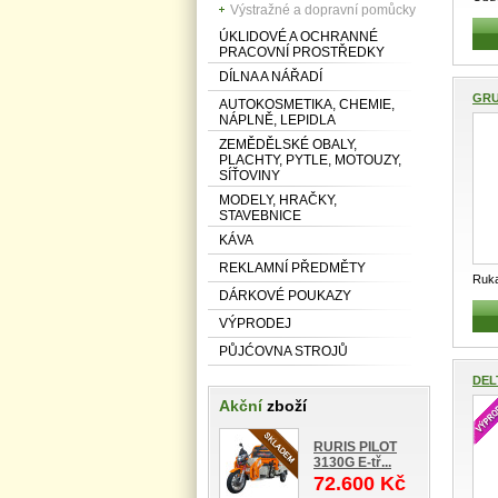
Výstražné a dopravní pomůcky
kotn
ÚKLIDOVÉ A OCHRANNÉ
PRACOVNÍ PROSTŘEDKY
DÍLNA A NÁŘADÍ
GRU
AUTOKOSMETIKA, CHEMIE,
NÁPLNĚ, LEPIDLA
ZEMĚDĚLSKÉ OBALY,
PLACHTY, PYTLE, MOTOUZY,
SÍŤOVINY
MODELY, HRAČKY,
STAVEBNICE
KÁVA
REKLAMNÍ PŘEDMĚTY
Ruka
DÁRKOVÉ POUKAZY
Velm
VÝPRODEJ
PŮJĆOVNA STROJŮ
DEL
Akční
zboží
RURIS PILOT
3130G E-tř...
72.600 Kč