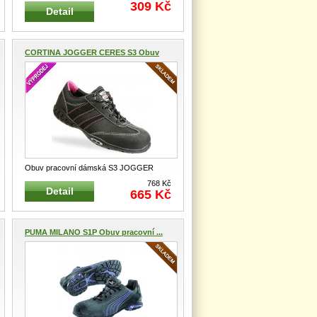
hnědé Otevřené lehké ochranné brýle s
309 Kč
Detail
...
CORTINA JOGGER CERES S3 Obuv
p...
Obuv pracovní dámská S3 JOGGER
CERES černá Velmi profesionální a poho
768 Kč
Detail
665 Kč
...
PUMA MILANO S1P Obuv pracovní ...