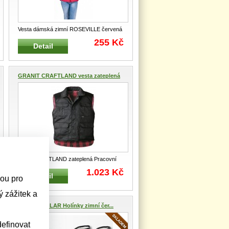
Vesta dámská zimní ROSEVILLE červená
Oboustranná zateplená dámská ves
...
255 Kč
Detail
GRANIT CRAFTLAND vesta zateplená
Vesta CRAFTLAND zateplená Pracovní
zateplená vesta Vhodná do chladn
...
1.023 Kč
Detail
sou pro
 zážitek a
GRANIT POLAR Holínky zimní čer...
efinovat