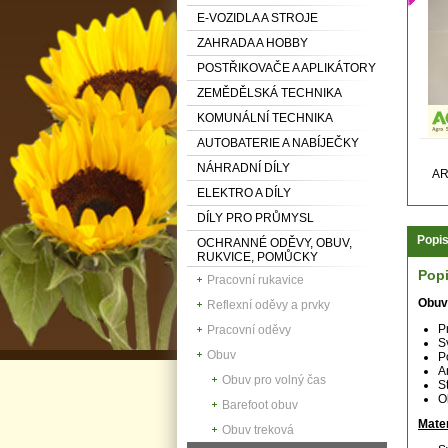
E-VOZIDLA A STROJE
ZAHRADA A HOBBY
POSTŘIKOVAČE A APLIKÁTORY
ZEMĚDĚLSKÁ TECHNIKA
KOMUNÁLNÍ TECHNIKA
AUTOBATERIE A NABÍJEČKY
NÁHRADNÍ DÍLY
AR
ELEKTRO A DÍLY
DÍLY PRO PRŮMYSL
Popi
OCHRANNÉ ODĚVY, OBUV,
RUKVICE, POMŮCKY
Pop
Pracovní rukavice
Obuv
Reflexní oděvy a prvky
P
Pracovní oděvy
S
Obuv
P
A
Obuv pro volný čas
S
O
Barefoot obuv
Mater
Obuv treková