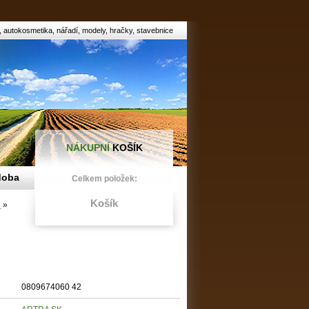
autokosmetika, nářadí, modely, hračky, stavebnice
NÁKUPNÍ
KOŠÍK
doba
Celkem položek:
Košík
1
»
0809674060 42