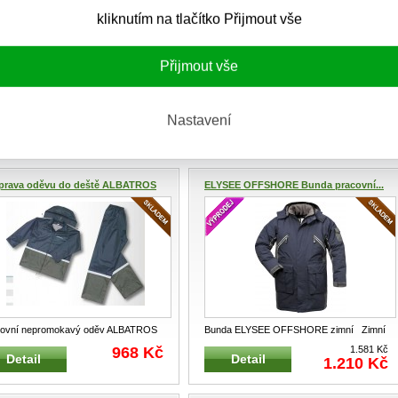
kliknutím na tlačítko Přijmout vše
Přijmout vše
a výstražná Reflexní vesta se
Vesta výstražná Reflexní vesta se
Nastavení
ým zipem a reflexními pruhy
...
suchým zipem a reflexními pruhy
...
84 Kč
84 Kč
Detail
Detail
prava oděvu do deště ALBATROS
ELYSEE OFFSHORE Bunda pracovní...
covní nepromokavý oděv ALBATROS
Bunda ELYSEE OFFSHORE zimní Zimní
iální SET nepromokavého a vodě
...
zateplená dlouhá bunda s kapucí
...
968 Kč
1.581 Kč
Detail
Detail
1.210 Kč