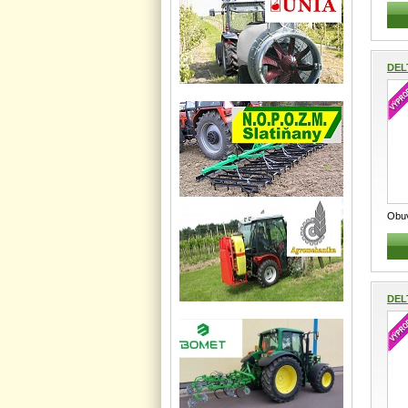
kotn
DEL
Obuv
Prac
DEL