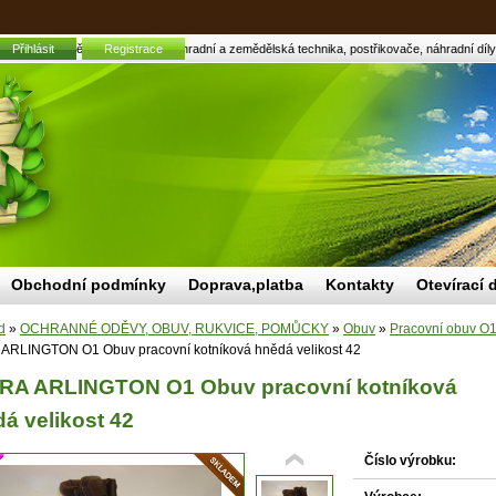
íková hnědá velikost 42 | Zahradní a zemědělská technika, postřikovače, náhradní díly, 
Přihlásit
Registrace
Obchodní podmínky
Doprava,platba
Kontakty
Otevírací 
d
»
OCHRANNÉ ODĚVY, OBUV, RUKVICE, POMŮCKY
»
Obuv
»
Pracovní obuv O
ARLINGTON O1 Obuv pracovní kotníková hnědá velikost 42
RA ARLINGTON O1 Obuv pracovní kotníková
á velikost 42
Číslo výrobku: