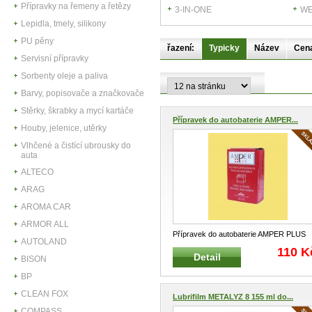
Přípravky na řemeny a řetězy
3-IN-ONE
WE
Lepidla, tmely, silikony
PU pěny
řazení:
Typicky
Název
Cen
Servisní přípravky
Sorbenty oleje a paliva
Barvy, popisovače a značkovače
Stěrky, škrabky a mycí kartáče
Přípravek do autobaterie AMPER...
Houby, jelenice, utěrky
Vlhčené a čistící ubrousky do
auta
ALTECO
ARAG
AROMA CAR
ARMOR ALL
Přípravek do autobaterie AMPER PLUS
AUTOLAND
Amper plus je určen k preventivní
...
110 K
Detail
BISON
BP
CLEAN FOX
Lubrifilm METALYZ 8 155 ml do...
COMPASS