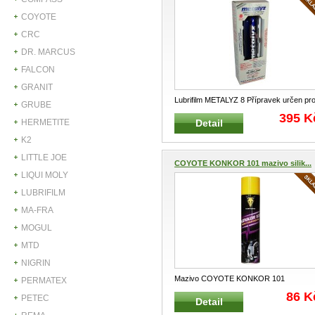
COYOTE
CRC
DR. MARCUS
FALCON
GRANIT
Lubrifilm METALYZ 8 Přípravek určen pr
GRUBE
ochranu součástí pokovením u
...
395 K
Detail
HERMETITE
K2
LITTLE JOE
COYOTE KONKOR 101 mazivo silik...
LIQUI MOLY
LUBRIFILM
MA-FRA
MOGUL
MTD
NIGRIN
Mazivo COYOTE KONKOR 101
PERMATEX
silikonové spray 400 ml Mazivo a
86 K
PETEC
Detail
konzervační
...