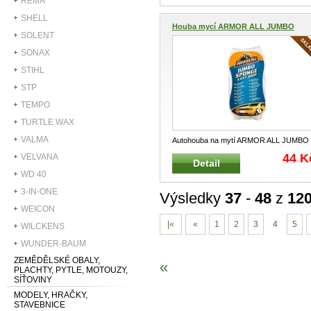
REMA
SHELL
Houba mycí ARMOR ALL JUMBO
SOLENT
SPO...
SONAX
STIHL
STP
TEMPO
TURTLE WAX
VALMA
Autohouba na mytí ARMOR ALL JUMBO
SPONGE Univerzální mycí houba s vyn
.
44 K
VELVANA
Detail
WD 40
3-IN-ONE
Výsledky
37
-
48
z
12
WEICON
|«
«
1
2
3
4
5
WILCKENS
WUNDER-BAUM
ZEMĚDĚLSKÉ OBALY,
«
PLACHTY, PYTLE, MOTOUZY,
SÍŤOVINY
MODELY, HRAČKY,
STAVEBNICE