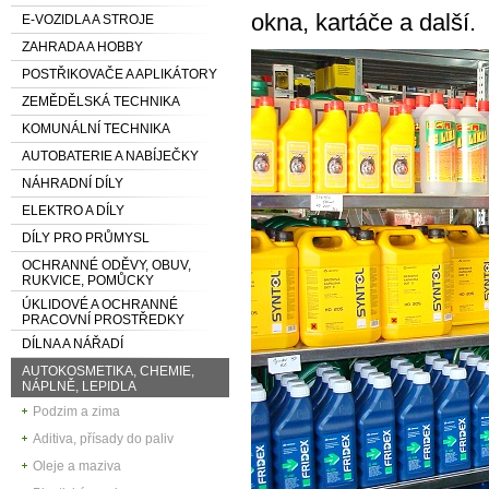
okna, kartáče a další.
E-VOZIDLA A STROJE
ZAHRADA A HOBBY
POSTŘIKOVAČE A APLIKÁTORY
ZEMĚDĚLSKÁ TECHNIKA
KOMUNÁLNÍ TECHNIKA
AUTOBATERIE A NABÍJEČKY
NÁHRADNÍ DÍLY
ELEKTRO A DÍLY
DÍLY PRO PRŮMYSL
OCHRANNÉ ODĚVY, OBUV,
RUKVICE, POMŮCKY
ÚKLIDOVÉ A OCHRANNÉ
PRACOVNÍ PROSTŘEDKY
DÍLNA A NÁŘADÍ
AUTOKOSMETIKA, CHEMIE,
NÁPLNĚ, LEPIDLA
Podzim a zima
Aditiva, přísady do paliv
Oleje a maziva