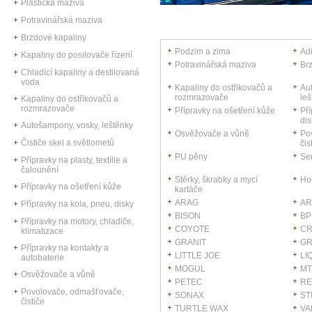
Plastická maziva
Potravinářská maziva
Brzdové kapaliny
Podzim a zima
Adi
Kapaliny do posilovače řízení
Potravinářská maziva
Br
Chladící kapaliny a destilovaná
voda
Kapaliny do ostřikovačů a
Au
rozmrazovače
leš
Kapaliny do ostřikovačů a
rozmrazovače
Přípravky na ošetření kůže
Pří
dis
Autošampony, vosky, leštěnky
Osvěžovače a vůně
Po
Čističe skel a světlometů
čis
PU pěny
Ser
Přípravky na plasty, textílie a
čalounění
Stěrky, škrabky a mycí
Hou
Přípravky na ošetření kůže
kartáče
ARAG
AR
Přípravky na kola, pneu, disky
BISON
BP
Přípravky na motory, chladiče,
COYOTE
C
klimatizace
GRANIT
G
Přípravky na kontakty a
LITTLE JOE
LI
autobaterie
MOGUL
M
Osvěžovače a vůně
PETEC
R
Povolovače, odmašťovače,
SONAX
ST
čističe
TURTLE WAX
VA