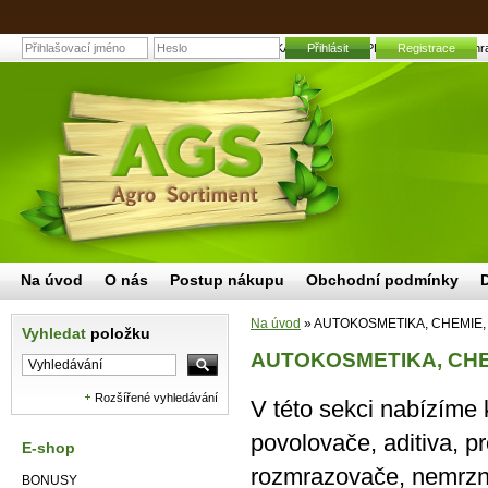
AUTOKOSMETIKA, CHEMIE, NÁPLNĚ, LEPIDLA | Zahradní a 
Přihlásit
Registrace
Na úvod
O nás
Postup nákupu
Obchodní podmínky
Na úvod
»
AUTOKOSMETIKA, CHEMIE,
Vyhledat
položku
AUTOKOSMETIKA, CHE
Rozšířené vyhledávání
V této sekci nabízíme k
povolovače, aditiva, 
E-shop
rozmrazovače, nemrzno
BONUSY