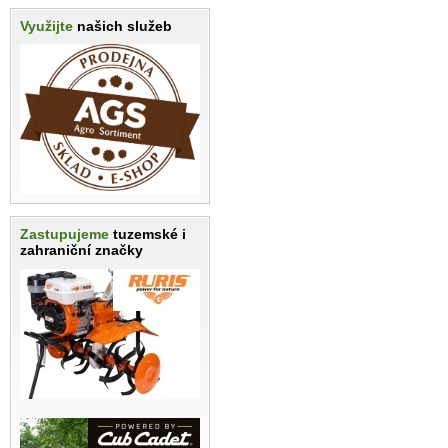
Využijte
našich služeb
Zastupujeme
tuzemské i
zahraniční značky