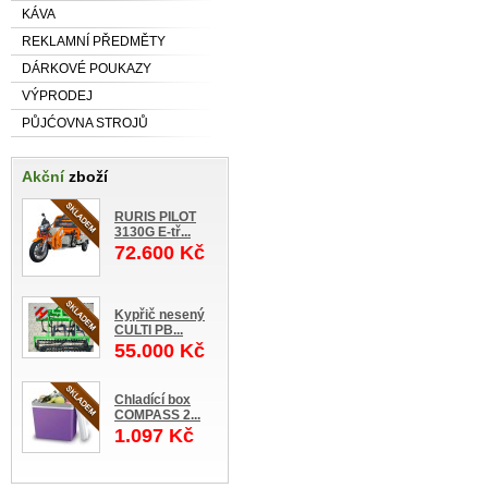
KÁVA
REKLAMNÍ PŘEDMĚTY
DÁRKOVÉ POUKAZY
VÝPRODEJ
PŮJĆOVNA STROJŮ
Akční
zboží
RURIS PILOT
3130G E-tř...
72.600 Kč
Kypřič nesený
CULTI PB...
55.000 Kč
Chladící box
COMPASS 2...
1.097 Kč