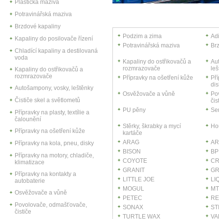
Plastická maziva
Potravinářská maziva
Brzdové kapaliny
Podzim a zima
Adi
Kapaliny do posilovače řízení
Potravinářská maziva
Br
Chladící kapaliny a destilovaná
voda
Kapaliny do ostřikovačů a
Au
rozmrazovače
leš
Kapaliny do ostřikovačů a
rozmrazovače
Přípravky na ošetření kůže
Pří
dis
Autošampony, vosky, leštěnky
Osvěžovače a vůně
Po
Čističe skel a světlometů
čis
PU pěny
Ser
Přípravky na plasty, textílie a
čalounění
Stěrky, škrabky a mycí
Hou
Přípravky na ošetření kůže
kartáče
ARAG
AR
Přípravky na kola, pneu, disky
BISON
BP
Přípravky na motory, chladiče,
COYOTE
C
klimatizace
GRANIT
G
Přípravky na kontakty a
LITTLE JOE
LI
autobaterie
MOGUL
M
Osvěžovače a vůně
PETEC
R
Povolovače, odmašťovače,
SONAX
ST
čističe
TURTLE WAX
VA