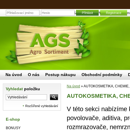
AUTOKOSMETIKA, CHEMIE, NÁPLNĚ, LEPIDLA | Zahradní a 
Přihlásit
Registrace
Na úvod
O nás
Postup nákupu
Obchodní podmínky
Na úvod
»
AUTOKOSMETIKA, CHEMIE,
Vyhledat
položku
AUTOKOSMETIKA, CHE
Rozšířené vyhledávání
V této sekci nabízíme k
povolovače, aditiva, 
E-shop
rozmrazovače, nemrzno
BONUSY