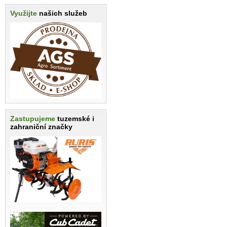
Využijte
našich služeb
Zastupujeme
tuzemské i
zahraniční značky