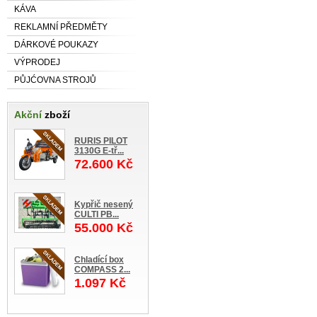
KÁVA
REKLAMNÍ PŘEDMĚTY
DÁRKOVÉ POUKAZY
VÝPRODEJ
PŮJĆOVNA STROJŮ
Akční
zboží
RURIS PILOT
3130G E-tř...
72.600 Kč
Kypřič nesený
CULTI PB...
55.000 Kč
Chladící box
COMPASS 2...
1.097 Kč