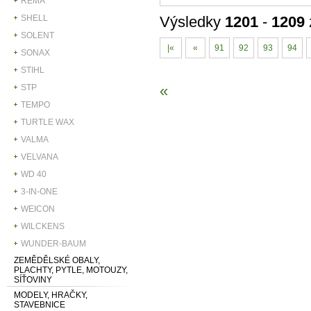
REMA
SHELL
Výsledky
1201
-
1209
SOLENT
|«
«
91
92
93
94
SONAX
STIHL
«
STP
TEMPO
TURTLE WAX
VALMA
VELVANA
WD 40
3-IN-ONE
WEICON
WILCKENS
WUNDER-BAUM
ZEMĚDĚLSKÉ OBALY,
PLACHTY, PYTLE, MOTOUZY,
SÍŤOVINY
MODELY, HRAČKY,
STAVEBNICE