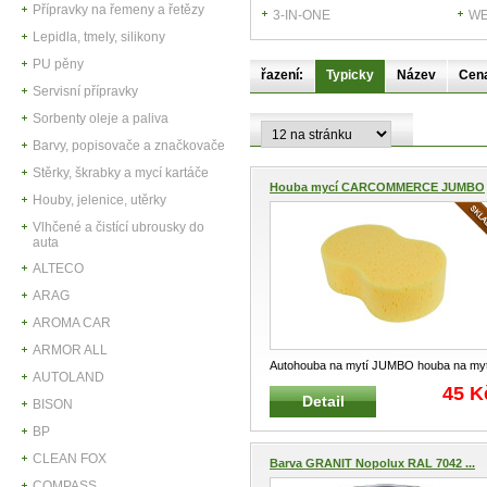
Přípravky na řemeny a řetězy
3-IN-ONE
WE
Lepidla, tmely, silikony
PU pěny
řazení:
Typicky
Název
Cen
Servisní přípravky
Sorbenty oleje a paliva
Barvy, popisovače a značkovače
Stěrky, škrabky a mycí kartáče
Houba mycí CARCOMMERCE JUMBO
Houby, jelenice, utěrky
M...
Vlhčené a čistící ubrousky do
auta
ALTECO
ARAG
AROMA CAR
ARMOR ALL
Autohouba na mytí JUMBO houba na myt
AUTOLAND
Vysoký mycí účinek Zaručuje
...
45 K
Detail
BISON
BP
CLEAN FOX
Barva GRANIT Nopolux RAL 7042 ...
COMPASS