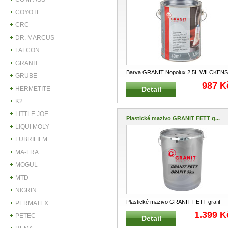
COYOTE
CRC
DR. MARCUS
FALCON
GRANIT
Barva GRANIT Nopolux 2,5L WILCKENS
GRUBE
RAL7042 Velmi lesklý, ry
...
987 K
Detail
HERMETITE
K2
LITTLE JOE
Plastické mazivo GRANIT FETT g...
LIQUI MOLY
LUBRIFILM
MA-FRA
MOGUL
MTD
NIGRIN
Plastické mazivo GRANIT FETT grafit
PERMATEX
černé Víceúčelové plastické černé
...
1.399 K
PETEC
Detail