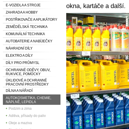
okna, kartáče a další.
E-VOZIDLA A STROJE
ZAHRADA A HOBBY
POSTŘIKOVAČE A APLIKÁTORY
ZEMĚDĚLSKÁ TECHNIKA
KOMUNÁLNÍ TECHNIKA
AUTOBATERIE A NABÍJEČKY
NÁHRADNÍ DÍLY
ELEKTRO A DÍLY
DÍLY PRO PRŮMYSL
OCHRANNÉ ODĚVY, OBUV,
RUKVICE, POMŮCKY
ÚKLIDOVÉ A OCHRANNÉ
PRACOVNÍ PROSTŘEDKY
DÍLNA A NÁŘADÍ
AUTOKOSMETIKA, CHEMIE,
NÁPLNĚ, LEPIDLA
Podzim a zima
Aditiva, přísady do paliv
Oleje a maziva