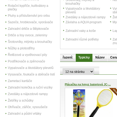
Šrotovníky, mlýnky a
Nůž
krouhačky
Rotační kypřiče, kultivátory a
Vypalovače a likvidátory
Vy
plečky
plevelů
sbě
Pluhy a příslušenství pro orbu
Zvedáky a nájezdové rampy
Že
Sazeče, hrobkovače, vyorávače
Závlaha a AQUA program
Myc
Zahradní drtiče a štěpkovače
Zahradní vaky a koše
La
Drtiče a lisy ovoce, zeleniny
Zahradní různé potřeby
Zah
Šrotovníky, mlýnky a krouhačky
zn
Nůžky a plotostřihy
Řetězové a vyvětvovací pily
řazení:
Typicky
Název
Cen
Postřikovače a zpěnovače
Vypalovače a likvidátory plevelů
Vysavače, foukače a sběrače listí
Zametací kartáče
Plácačka na hmyz bateriová JC-...
Zahradní kolečka a ruční vozíky
Zvedáky a nájezdové rampy
Žebříky a schůdky
Ohřívače, zářiče, vysoušeče
Zahradní a půdní vrtáky