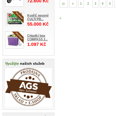
72.600 Kč
|«
«
1
2
3
4
5
Kypřič nesený
«
CULTI PB...
55.000 Kč
Chladící box
COMPASS 2...
1.097 Kč
Využijte
našich služeb