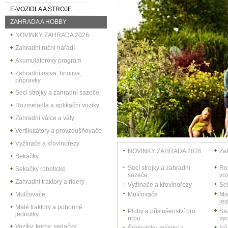
E-VOZIDLA A STROJE
ZAHRADA A HOBBY
NOVINKY ZAHRADA 2026
Zahradní ruční nářadí
Akumulátorový program
Zahradní osiva, hnojiva,
přípravky
Secí strojky a zahradní sazeče
Rozmetadla a aplikační vozíky
Zahradní válce a vály
Vertikutátory a provzdušňovače
Vyžínače a křovinořezy
NOVINKY ZAHRADA 2026
Zah
Sekačky
Secí strojky a zahradní
Ro
Sekačky robotické
sazeče
voz
Zahradní traktory a ridery
Vyžínače a křovinořezy
Se
Mulčovače
Mulčovače
Ma
je
Malé traktory a pohonné
Pluhy a příslušenství pro
Sa
jednotky
orbu
vy
Vozíky, korby, sedačky