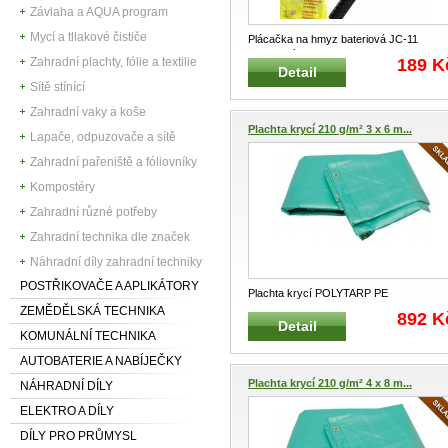
Závlaha a AQUA program
Mycí a tllakové čističe
Plácačka na hmyz bateriová JC-11
TERMINÁTOR Bateriová elektrická plác
.
189 K
Zahradní plachty, fólie a textilie
Detail
Sítě stínící
Zahradní vaky a koše
Plachta krycí 210 g/m² 3 x 6 m...
Lapače, odpuzovače a sítě
Zahradní pařeniště a fóliovníky
Kompostéry
Zahradní různé potřeby
Zahradní technika dle značek
Náhradní díly zahradní techniky
POSTŘIKOVAČE A APLIKÁTORY
Plachta krycí POLYTARP PE
víceúčelová Vhodná pro zemědělství,
ZEMĚDĚLSKÁ TECHNIKA
892 K
Detail
dopra
...
KOMUNÁLNÍ TECHNIKA
AUTOBATERIE A NABÍJEČKY
Plachta krycí 210 g/m² 4 x 8 m...
NÁHRADNÍ DÍLY
ELEKTRO A DÍLY
DÍLY PRO PRŮMYSL