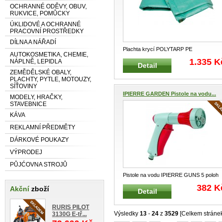
OCHRANNÉ ODĚVY, OBUV,
RUKVICE, POMŮCKY
ÚKLIDOVÉ A OCHRANNÉ
PRACOVNÍ PROSTŘEDKY
DÍLNA A NÁŘADÍ
Plachta krycí POLYTARP PE
AUTOKOSMETIKA, CHEMIE,
víceúčelová Vhodná pro zemědělství,
1.335 K
NÁPLNĚ, LEPIDLA
Detail
dopravu,
...
ZEMĚDĚLSKÉ OBALY,
PLACHTY, PYTLE, MOTOUZY,
SÍŤOVINY
IPIERRE GARDEN Pistole na vodu...
MODELY, HRAČKY,
STAVEBNICE
KÁVA
REKLAMNÍ PŘEDMĚTY
DÁRKOVÉ POUKAZY
VÝPRODEJ
PŮJĆOVNA STROJŮ
Pistole na vodu IPIERRE GUNS 5 poloh
IPIERRE 2382 Závlahová zahra
...
382 K
Akční
zboží
Detail
RURIS PILOT
Výsledky
13
-
24
z
3529
[Celkem stráne
3130G E-tř...