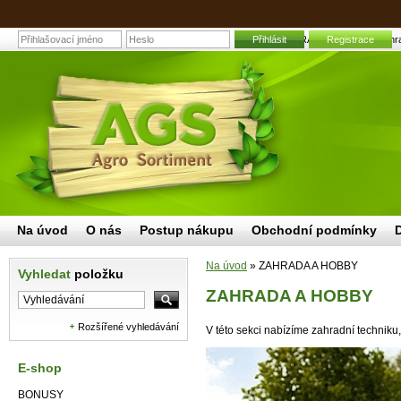
Přihlásit
ZAHRADA A HOBBY | Zahradní
Registrace
Na úvod
O nás
Postup nákupu
Obchodní podmínky
Na úvod
»
ZAHRADA A HOBBY
Vyhledat
položku
ZAHRADA A HOBBY
Rozšířené vyhledávání
V této sekci nabízíme zahradní techniku, 
E-shop
BONUSY