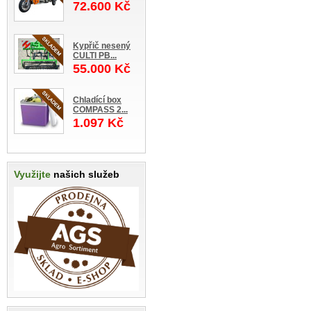
72.600 Kč
Kypřič nesený
CULTI PB...
55.000 Kč
Chladící box
COMPASS 2...
1.097 Kč
Využijte
našich služeb