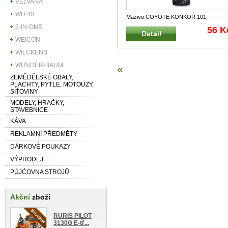
VELVANA
WD 40
Mazivo COYOTE KONKOR 101
silikonové 200 ml Chrání železné kovy
3-IN-ONE
56 K
Detail
proti
...
WEICON
WILCKENS
WUNDER-BAUM
«
ZEMĚDĚLSKÉ OBALY,
PLACHTY, PYTLE, MOTOUZY,
SÍŤOVINY
MODELY, HRAČKY,
STAVEBNICE
KÁVA
REKLAMNÍ PŘEDMĚTY
DÁRKOVÉ POUKAZY
VÝPRODEJ
PŮJĆOVNA STROJŮ
Akční
zboží
RURIS PILOT
3130G E-tř...