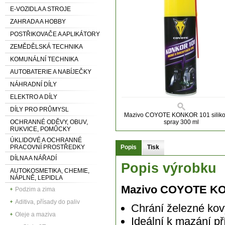
E-VOZIDLA A STROJE
ZAHRADA A HOBBY
POSTŘIKOVAČE A APLIKÁTORY
ZEMĚDĚLSKÁ TECHNIKA
KOMUNÁLNÍ TECHNIKA
AUTOBATERIE A NABÍJEČKY
NÁHRADNÍ DÍLY
ELEKTRO A DÍLY
DÍLY PRO PRŮMYSL
Mazivo COYOTE KONKOR 101 silik
OCHRANNÉ ODĚVY, OBUV,
spray 300 ml
RUKVICE, POMŮCKY
ÚKLIDOVÉ A OCHRANNÉ
PRACOVNÍ PROSTŘEDKY
Popis
Tisk
DÍLNA A NÁŘADÍ
Popis výrobku
AUTOKOSMETIKA, CHEMIE,
NÁPLNĚ, LEPIDLA
Mazivo COYOTE KON
Podzim a zima
Aditiva, přísady do paliv
Chrání železné kovy
Oleje a maziva
Ideální k mazání pří