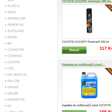
COYOTE COCKPIT pomeranč 400 ml..
ALTECO
ARAG
AROMA CAR
ARMOR ALL
AUTOLAND
BISON
COYOTE COCKPIT Pomeranč 400 ml
BP
Profesionální antistatický COCKPIT pro
..
117 K
CLEAN FOX
Detail
COMPASS
COYOTE
Kapalina do ostřikovačů zimní ...
CRC
DR. MARCUS
FALCON
GRANIT
GRUBE
HERMETITE
Kapalina do ostřikovačů zimní COYOTE
K2
READY -20°C 5L Nemrznoucí kapali
...
165 K