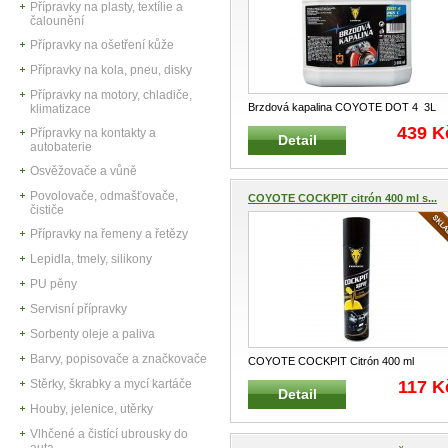
Přípravky na plasty, textílie a
čalounění
Přípravky na ošetření kůže
Přípravky na kola, pneu, disky
Přípravky na motory, chladiče,
Brzdová kapalina COYOTE DOT 4 3L
klimatizace
Kaplaina vhodná pro spojkové a brzd
...
439 K
Přípravky na kontakty a
Detail
autobaterie
Osvěžovače a vůně
Povolovače, odmašťovače,
COYOTE COCKPIT citrón 400 ml s...
čističe
Přípravky na řemeny a řetězy
Lepidla, tmely, silikony
PU pěny
Servisní přípravky
Sorbenty oleje a paliva
Barvy, popisovače a značkovače
COYOTE COCKPIT Citrón 400 ml
Profesionální antistatický COCKPIT pro 
Stěrky, škrabky a mycí kartáče
117 K
Detail
...
Houby, jelenice, utěrky
Vlhčené a čistící ubrousky do
auta