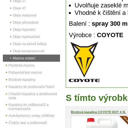
Oleje 2T
Uvolňuje zaseklé 
Oleje 4T
Vhodné k čištění a
Oleje motorové
Balení :
spray 300 m
Oleje převodové
Oleje hypoidní
Výrobce :
COYOTE
Oleje hydraulické
Oleje na pilové řetězy
Oleje kompresorové
Maziva ostatní
Plastická maziva
Potravinářská maziva
Brzdové kapaliny
Kapaliny do posilovače řízení
Chladící kapaliny a destilovaná
S tímto výrobk
voda
Kapaliny do ostřikovačů a
rozmrazovače
Brzdová kapalina COYOTE DOT 4 3L
Autošampony, vosky, leštěnky
Čističe skel a světlometů