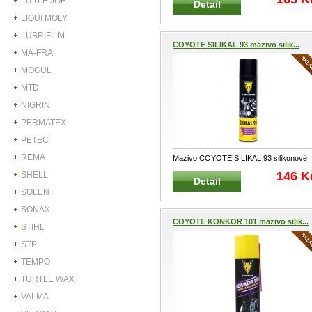
LITTLE JOE
Detail
LIQUI MOLY
LUBRIFILM
COYOTE SILIKAL 93 mazivo silik...
MA-FRA
MOGUL
MTD
NIGRIN
PERMATEX
PETEC
REMA
Mazivo COYOTE SILIKAL 93 silikonové
400 ml Ideální silikonové mazivo
...
146 K
SHELL
Detail
SOLENT
SONAX
COYOTE KONKOR 101 mazivo silik...
STIHL
STP
TEMPO
TURTLE WAX
VALMA