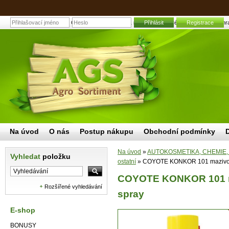
COYOTE KONKOR 101 mazivo silikonové 300 ml spray | Zahradní
Přihlásit
Registrace
Na úvod
O nás
Postup nákupu
Obchodní podmínky
Na úvod
»
AUTOKOSMETIKA, CHEMIE,
Vyhledat
položku
ostatní
»
COYOTE KONKOR 101 mazivo si
COYOTE KONKOR 101 ma
Rozšířené vyhledávání
spray
E-shop
BONUSY