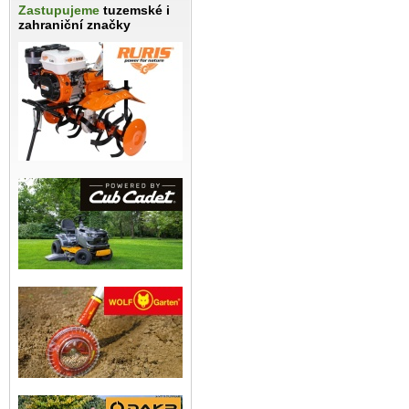
Zastupujeme
tuzemské i
zahraniční značky