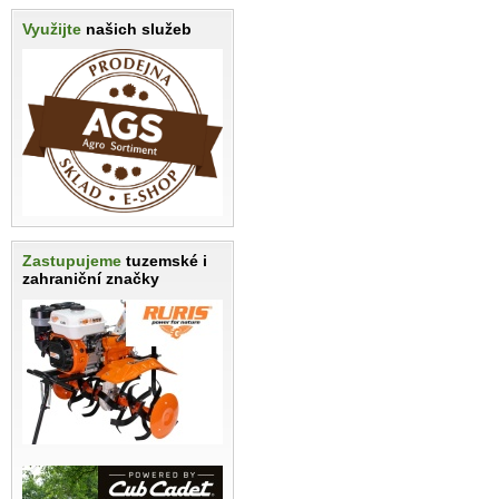
Využijte
našich služeb
Zastupujeme
tuzemské i
zahraniční značky