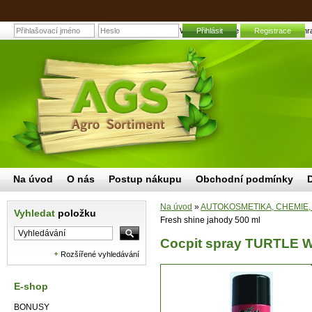
Cocpit spray TURTLE WAX Fresh shine jahody 500 ml | Zahradn
Přihlásit
Registrace
Na úvod
O nás
Postup nákupu
Obchodní podmínky
Na úvod
»
AUTOKOSMETIKA, CHEMIE,
Vyhledat
položku
Fresh shine jahody 500 ml
Cocpit spray TURTLE W
Rozšířené vyhledávání
E-shop
BONUSY