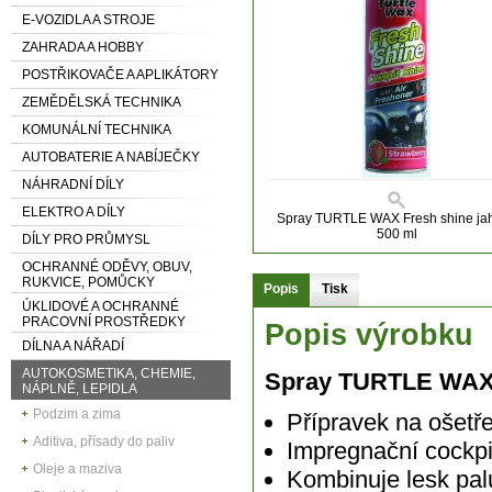
E-VOZIDLA A STROJE
ZAHRADA A HOBBY
POSTŘIKOVAČE A APLIKÁTORY
ZEMĚDĚLSKÁ TECHNIKA
KOMUNÁLNÍ TECHNIKA
AUTOBATERIE A NABÍJEČKY
NÁHRADNÍ DÍLY
ELEKTRO A DÍLY
Spray TURTLE WAX Fresh shine ja
500 ml
DÍLY PRO PRŮMYSL
OCHRANNÉ ODĚVY, OBUV,
RUKVICE, POMŮCKY
Popis
Tisk
ÚKLIDOVÉ A OCHRANNÉ
PRACOVNÍ PROSTŘEDKY
Popis výrobku
DÍLNA A NÁŘADÍ
AUTOKOSMETIKA, CHEMIE,
Spray TURTLE WAX 
NÁPLNĚ, LEPIDLA
Podzim a zima
Přípravek na ošetře
Aditiva, přísady do paliv
Impregnační cockpi
Oleje a maziva
Kombinuje lesk pal