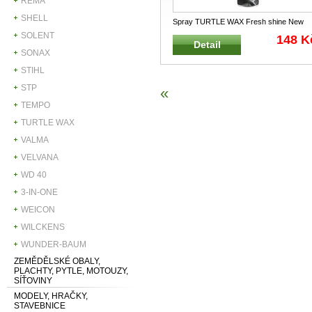
REMA
SHELL
Spray TURTLE WAX Fresh shine New
Car 500 ml Osvěžovač a přípravek na
...
SOLENT
148 K
Detail
SONAX
STIHL
STP
«
TEMPO
TURTLE WAX
VALMA
VELVANA
WD 40
3-IN-ONE
WEICON
WILCKENS
WUNDER-BAUM
ZEMĚDĚLSKÉ OBALY,
PLACHTY, PYTLE, MOTOUZY,
SÍŤOVINY
MODELY, HRAČKY,
STAVEBNICE