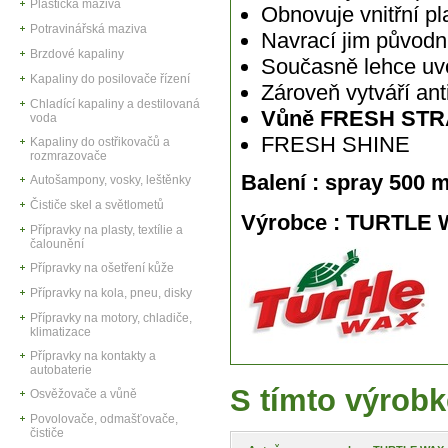
Plastická maziva
Obnovuje vnitřní pl
Potravinářská maziva
Navrací jim původní
Brzdové kapaliny
Současně lehce uvo
Kapaliny do posilovače řízení
Zároveň vytváří ant
Chladící kapaliny a destilovaná
Vůně FRESH ST
voda
FRESH SHINE
Kapaliny do ostřikovačů a
rozmrazovače
Balení : spray 500 m
Autošampony, vosky, leštěnky
Čističe skel a světlometů
Výrobce : TURTLE
Přípravky na plasty, textílie a
čalounění
Přípravky na ošetření kůže
Přípravky na kola, pneu, disky
Přípravky na motory, chladiče,
klimatizace
Přípravky na kontakty a
autobaterie
S tímto výrobk
Osvěžovače a vůně
Povolovače, odmašťovače,
čističe