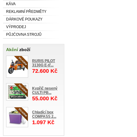
KÁVA
REKLAMNÍ PŘEDMĚTY
DÁRKOVÉ POUKAZY
VÝPRODEJ
PŮJĆOVNA STROJŮ
Akční
zboží
RURIS PILOT
3130G E-tř...
72.600 Kč
Kypřič nesený
CULTI PB...
55.000 Kč
Chladící box
COMPASS 2...
1.097 Kč