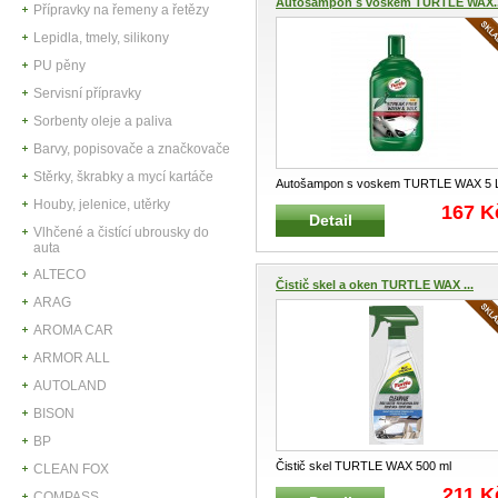
Autošampon s voskem TURTLE WAX..
Přípravky na řemeny a řetězy
Lepidla, tmely, silikony
PU pěny
Servisní přípravky
Sorbenty oleje a paliva
Barvy, popisovače a značkovače
Stěrky, škrabky a mycí kartáče
Autošampon s voskem TURTLE WAX 5 
Profesionální univerzální příprave
...
Houby, jelenice, utěrky
167 K
Detail
Vlhčené a čistící ubrousky do
auta
ALTECO
Čistič skel a oken TURTLE WAX ...
ARAG
AROMA CAR
ARMOR ALL
AUTOLAND
BISON
BP
Čistič skel TURTLE WAX 500 ml
CLEAN FOX
Profesionální přípravek pro čištění ske
...
211 K
COMPASS