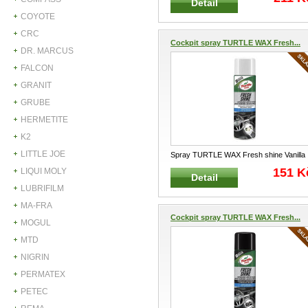
Detail
COYOTE
CRC
Cockpit spray TURTLE WAX Fresh...
DR. MARCUS
FALCON
GRANIT
GRUBE
HERMETITE
K2
LITTLE JOE
Spray TURTLE WAX Fresh shine Vanilla
500 ml Osvěžovač a přípravek na
...
151 K
LIQUI MOLY
Detail
LUBRIFILM
MA-FRA
Cockpit spray TURTLE WAX Fresh...
MOGUL
MTD
NIGRIN
PERMATEX
PETEC