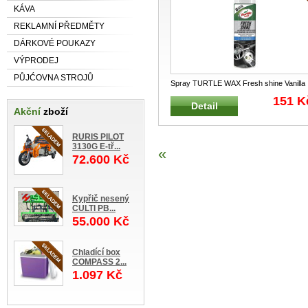
KÁVA
REKLAMNÍ PŘEDMĚTY
DÁRKOVÉ POUKAZY
VÝPRODEJ
PŮJĆOVNA STROJŮ
Spray TURTLE WAX Fresh shine Vanilla
500 ml Osvěžovač a přípravek na
...
151 K
Detail
Akční
zboží
RURIS PILOT
3130G E-tř...
«
72.600 Kč
Kypřič nesený
CULTI PB...
55.000 Kč
Chladící box
COMPASS 2...
1.097 Kč