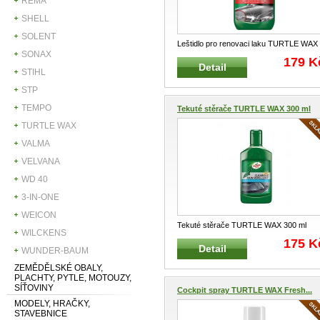
REMA
SHELL
SOLENT
Leštidlo pro renovaci laku TURTLE WAX
SONAX
500 ml Speciální leštidlo pro r
...
179 K
Detail
STIHL
STP
TEMPO
Tekuté stěrače TURTLE WAX 300 ml
TURTLE WAX
VALMA
VELVANA
WD 40
3-IN-ONE
WEICON
Tekuté stěrače TURTLE WAX 300 ml
WILCKENS
Profesionální přípravek pro autoskla
...
175 K
Detail
WUNDER-BAUM
ZEMĚDĚLSKÉ OBALY,
PLACHTY, PYTLE, MOTOUZY,
SÍŤOVINY
Cockpit spray TURTLE WAX Fresh...
MODELY, HRAČKY,
STAVEBNICE