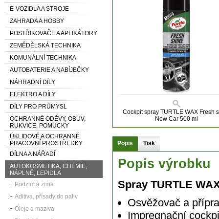
E-VOZIDLA A STROJE
ZAHRADA A HOBBY
POSTŘIKOVAČE A APLIKÁTORY
ZEMĚDĚLSKÁ TECHNIKA
KOMUNÁLNÍ TECHNIKA
AUTOBATERIE A NABÍJEČKY
NÁHRADNÍ DÍLY
ELEKTRO A DÍLY
DÍLY PRO PRŮMYSL
Cockpit spray TURTLE WAX Fresh s
OCHRANNÉ ODĚVY, OBUV,
New Car 500 ml
RUKVICE, POMŮCKY
ÚKLIDOVÉ A OCHRANNÉ
PRACOVNÍ PROSTŘEDKY
Popis
Tisk
DÍLNA A NÁŘADÍ
Popis výrobku
AUTOKOSMETIKA, CHEMIE,
NÁPLNĚ, LEPIDLA
Spray TURTLE WAX 
Podzim a zima
Aditiva, přísady do paliv
Osvěžovač a příprav
Oleje a maziva
Impregnační cockpi