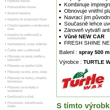
Plastická maziva
Kombinuje impregna
Potravinářská maziva
Obnovuje vnitřní pl
Brzdové kapaliny
Navrací jim původní
Kapaliny do posilovače řízení
Současně lehce uvo
Chladící kapaliny a destilovaná
Zároveň vytváří ant
voda
Kapaliny do ostřikovačů a
Vůně NEW CAR
rozmrazovače
FRESH SHINE N
Autošampony, vosky, leštěnky
Čističe skel a světlometů
Balení :
spray 500 
Přípravky na plasty, textílie a
čalounění
Výrobce :
TURTLE 
Přípravky na ošetření kůže
Přípravky na kola, pneu, disky
Přípravky na motory, chladiče,
klimatizace
Přípravky na kontakty a
autobaterie
Osvěžovače a vůně
Povolovače, odmašťovače,
S tímto výrobk
čističe