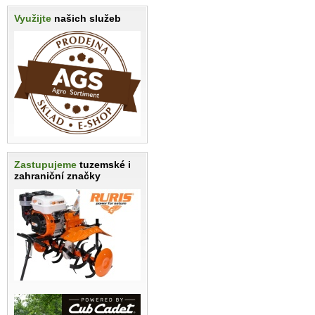
Využijte
našich služeb
Zastupujeme
tuzemské i
zahraniční značky