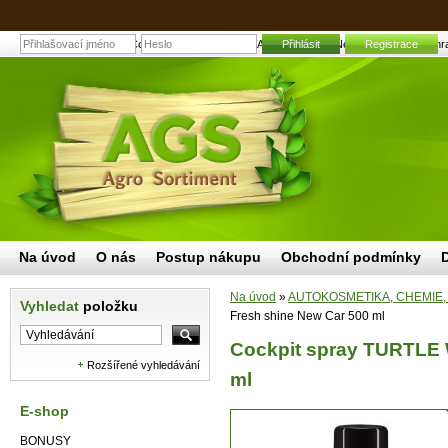
Cockpit spray TURTLE WAX Fresh shine New Car 500 ml | Zahradní
Přihlásit
Registrace
Na úvod
O nás
Postup nákupu
Obchodní podmínky
Na úvod
»
AUTOKOSMETIKA, CHEMIE,
Vyhledat
položku
Fresh shine New Car 500 ml
Cockpit spray TURTLE 
Rozšířené vyhledávání
ml
E-shop
BONUSY