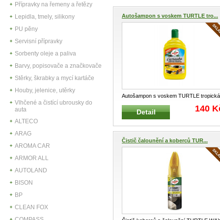
Přípravky na řemeny a řetězy
Autošampon s voskem TURTLE tro...
Lepidla, tmely, silikony
PU pěny
Servisní přípravky
Sorbenty oleje a paliva
Barvy, popisovače a značkovače
Stěrky, škrabky a mycí kartáče
Houby, jelenice, utěrky
Autošampon s voskem TURTLE tropická
Vlhčené a čistící ubrousky do
vůně 500 ml Vhodný pro čištění a
...
140 K
auta
Detail
ALTECO
ARAG
Čistič čalounění a koberců TUR...
AROMA CAR
ARMOR ALL
AUTOLAND
BISON
BP
CLEAN FOX
COMPASS