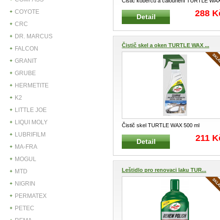
Čistič koberců a čalounění TURTLE WA
400 ml Profesionální přípravek
...
COYOTE
288 K
Detail
CRC
DR. MARCUS
Čistič skel a oken TURTLE WAX ...
FALCON
GRANIT
GRUBE
HERMETITE
K2
LITTLE JOE
LIQUI MOLY
Čistič skel TURTLE WAX 500 ml
Profesionální přípravek pro čištění ske
...
LUBRIFILM
211 K
Detail
MA-FRA
MOGUL
Leštidlo pro renovaci laku TUR...
MTD
NIGRIN
PERMATEX
PETEC