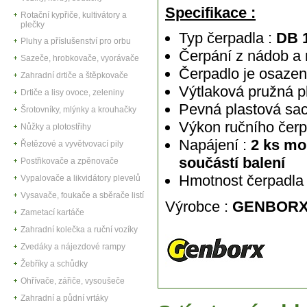
Specifikace :
Rotační kypřiče, kultivátory a
plečky
Typ čerpadla :
DB 1
Pluhy a příslušenství pro orbu
Čerpání z nádob a 
Sazeče, hrobkovače, vyorávače
Čerpadlo je osaze
Zahradní drtiče a štěpkovače
Výtlaková pružná pl
Drtiče a lisy ovoce, zeleniny
Pevná plastová sací
Šrotovníky, mlýnky a krouhačky
Výkon ručního čerp
Nůžky a plotostřihy
Napájení :
2 ks mo
Řetězové a vyvětvovací pily
součástí balení
Postřikovače a zpěnovače
Hmotnost čerpadla
Vypalovače a likvidátory plevelů
Vysavače, foukače a sběrače listí
Výrobce :
GENBOR
Zametací kartáče
Zahradní kolečka a ruční vozíky
Zvedáky a nájezdové rampy
Žebříky a schůdky
Ohřívače, zářiče, vysoušeče
Zahradní a půdní vrtáky