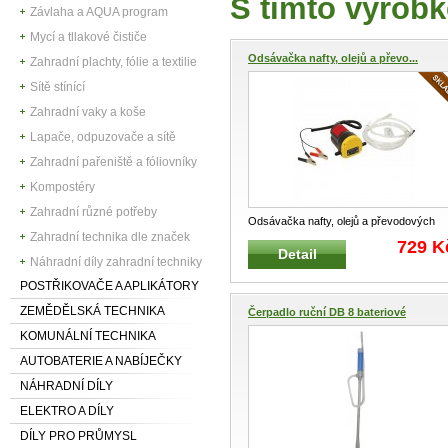
S tímto výrobk
Závlaha a AQUA program
Mycí a tllakové čističe
Odsávačka nafty, olejů a převo...
Zahradní plachty, fólie a textilie
Sítě stínící
Zahradní vaky a koše
Lapače, odpuzovače a sítě
Zahradní pařeniště a fóliovníky
Kompostéry
Zahradní různé potřeby
Odsávačka nafty, olejů a převodových
Zahradní technika dle značek
kapalin COMPASS 12V Profesionáln
...
729 K
Detail
Náhradní díly zahradní techniky
POSTŘIKOVAČE A APLIKÁTORY
ZEMĚDĚLSKÁ TECHNIKA
Čerpadlo ruční DB 8 bateriové
KOMUNÁLNÍ TECHNIKA
AUTOBATERIE A NABÍJEČKY
NÁHRADNÍ DÍLY
ELEKTRO A DÍLY
DÍLY PRO PRŮMYSL