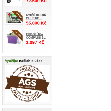
72.600 Kč
Kypřič nesený
CULTI PB...
55.000 Kč
Chladící box
COMPASS 2...
1.097 Kč
Využijte
našich služeb