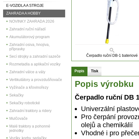
E-VOZIDLA A STROJE
ZAHRADA A HOBBY
NOVINKY ZAHRADA 2026
Zahradní ruční nářadí
Akumulátorový program
Zahradní osiva, hnojiva,
přípravky
Čerpadlo ruční DB-1 bateriové
Secí strojky a zahradní sazeče
Rozmetadla a aplikační vozíky
Popis
Tisk
Zahradní válce a vály
Vertikutátory a provzdušňovače
Popis výrobku
Vyžínače a křovinořezy
Sekačky
Čerpadlo ruční DB 
Sekačky robotické
Univerzální plastov
Zahradní traktory a ridery
Pro čerpání provozn
Mulčovače
olejů a chemikálií
Malé traktory a pohonné
jednotky
Vhodné i pro přečer
Vozíky, korby, sedačky