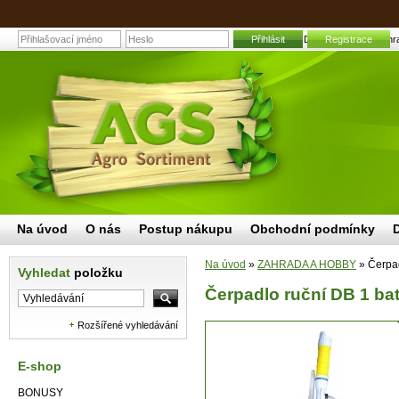
Čerpadlo ruční DB 1 bateriové | Zahr
Přihlásit
Registrace
Na úvod
O nás
Postup nákupu
Obchodní podmínky
Na úvod
»
ZAHRADA A HOBBY
»
Čerpad
Vyhledat
položku
Čerpadlo ruční DB 1 ba
Rozšířené vyhledávání
E-shop
BONUSY