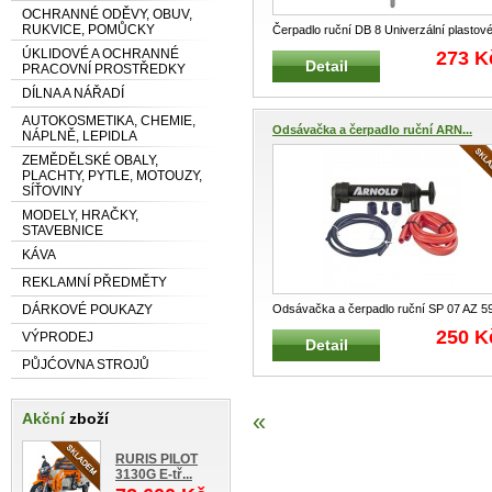
OCHRANNÉ ODĚVY, OBUV,
RUKVICE, POMŮCKY
Čerpadlo ruční DB 8 Univerzální plastov
ruční čerpadlo na baterie
...
ÚKLIDOVÉ A OCHRANNÉ
273 K
Detail
PRACOVNÍ PROSTŘEDKY
DÍLNA A NÁŘADÍ
AUTOKOSMETIKA, CHEMIE,
Odsávačka a čerpadlo ruční ARN...
NÁPLNĚ, LEPIDLA
ZEMĚDĚLSKÉ OBALY,
PLACHTY, PYTLE, MOTOUZY,
SÍŤOVINY
MODELY, HRAČKY,
STAVEBNICE
KÁVA
REKLAMNÍ PŘEDMĚTY
DÁRKOVÉ POUKAZY
Odsávačka a čerpadlo ruční SP 07 AZ 5
Velmi praktická multifunkční p
...
250 K
VÝPRODEJ
Detail
PŮJĆOVNA STROJŮ
«
Akční
zboží
RURIS PILOT
3130G E-tř...