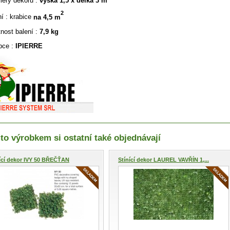
ěry dekoru :
výška 1,5 x délka 3 m
2
ní : krabice
na 4,5 m
nost balení :
7,9 kg
bce :
IPIERRE
to výrobkem si ostatní také objednávají
ící dekor IVY 50 BŘEČŤAN
Stínící dekor LAUREL VAVŘÍN 1,...