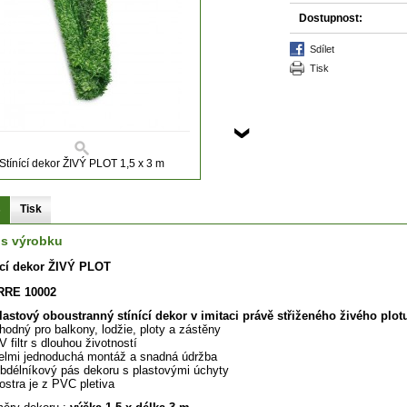
Dostupnost:
sdílet
tisk
Stínící dekor ŽIVÝ PLOT 1,5 x 3 m
s
Tisk
is výrobku
ící dekor ŽIVÝ PLOT
RRE 10002
lastový oboustranný stínící dekor v imitaci právě střiženého živého plot
hodný pro balkony, lodžie, ploty a zástěny
V filtr s dlouhou životností
elmi jednoduchá montáž a snadná údržba
bdélníkový pás dekoru s plastovými úchyty
ostra je z PVC pletiva