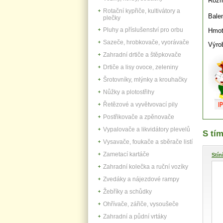
Rozm
Rotační kypřiče, kultivátory a
B
ale
plečky
Pluhy a příslušenství pro orbu
Hmot
Sazeče, hrobkovače, vyorávače
Výro
Zahradní drtiče a štěpkovače
Drtiče a lisy ovoce, zeleniny
Šrotovníky, mlýnky a krouhačky
Nůžky a plotostřihy
Řetězové a vyvětvovací pily
Postřikovače a zpěnovače
Vypalovače a likvidátory plevelů
S tím
Vysavače, foukače a sběrače listí
Zametací kartáče
Stín
Zahradní kolečka a ruční vozíky
Zvedáky a nájezdové rampy
Žebříky a schůdky
Ohřívače, zářiče, vysoušeče
Zahradní a půdní vrtáky