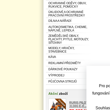
OCHRANNÉ ODĚVY, OBUV,
RUKVICE, POMŮCKY
ÚKLIDOVÉ A OCHRANNÉ
PRACOVNÍ PROSTŘEDKY
DÍLNA A NÁŘADÍ
AUTOKOSMETIKA, CHEMIE,
NÁPLNĚ, LEPIDLA
ZEMĚDĚLSKÉ OBALY,
PLACHTY, PYTLE, MOTOUZY,
SÍŤOVINY
MODELY, HRAČKY,
STAVEBNICE
KÁVA
REKLAMNÍ PŘEDMĚTY
DÁRKOVÉ POUKAZY
VÝPRODEJ
PŮJĆOVNA STROJŮ
Pro po
fungování
Akční
zboží
RURIS PILOT
3130G E-tř...
Souhlas