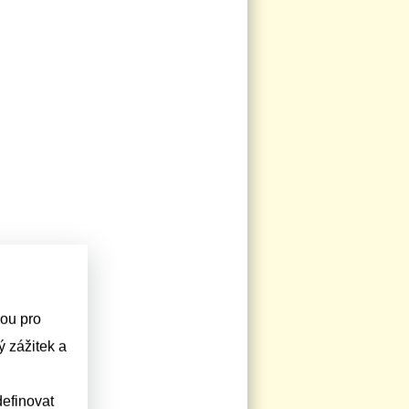
sou pro
 zážitek a
efinovat