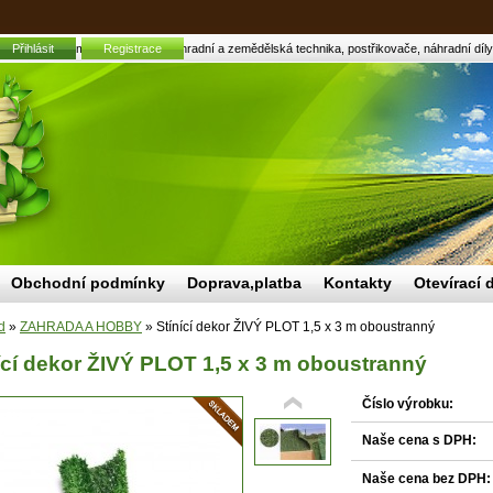
 PLOT 1,5 x 3 m oboustranný | Zahradní a zemědělská technika, postřikovače, náhradní díly
Přihlásit
Registrace
Obchodní podmínky
Doprava,platba
Kontakty
Otevírací 
d
»
ZAHRADA A HOBBY
»
Stínící dekor ŽIVÝ PLOT 1,5 x 3 m oboustranný
ící dekor ŽIVÝ PLOT 1,5 x 3 m oboustranný
Číslo výrobku:
Naše cena s DPH:
Naše cena bez DPH: