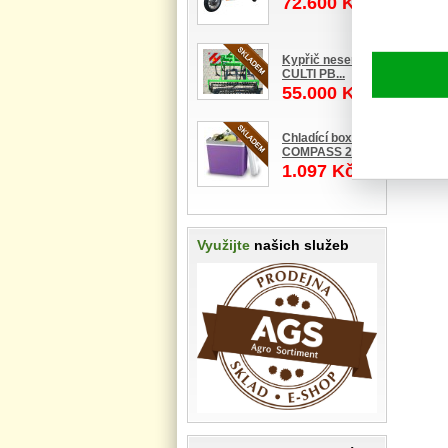
72.600 Kč
Kypřič nesený
CULTI PB...
55.000 Kč
Chladící box
COMPASS 2...
1.097 Kč
Využijte
našich služeb