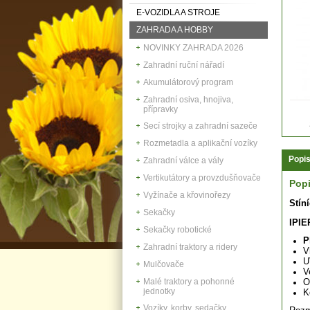
E-VOZIDLA A STROJE
ZAHRADA A HOBBY
NOVINKY ZAHRADA 2026
Zahradní ruční nářadí
Akumulátorový program
Zahradní osiva, hnojiva,
přípravky
Secí strojky a zahradní sazeče
Rozmetadla a aplikační vozíky
Popi
Zahradní válce a vály
Vertikutátory a provzdušňovače
Pop
Vyžínače a křovinořezy
Stín
Sekačky
IPIE
Sekačky robotické
P
Zahradní traktory a ridery
V
U
Mulčovače
V
Malé traktory a pohonné
O
jednotky
K
Vozíky, korby, sedačky