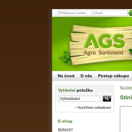
Stínící dekor ŽIVÝ
Na úvod
O nás
Postup nákupu
Na úvo
Vyhledat
položku
Stín
Rozšířené vyhledávání
E-shop
BONUSY