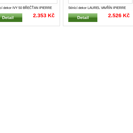
ící dekor IVY 50 BŘEČŤAN IPIERRE
Stínící dekor LAUREL VAVŘÍN IPIERRE
0 Plastový jednostranný stíní
...
10115 Plastový jednostranný stíníc
...
2.353 Kč
2.526 Kč
Detail
Detail