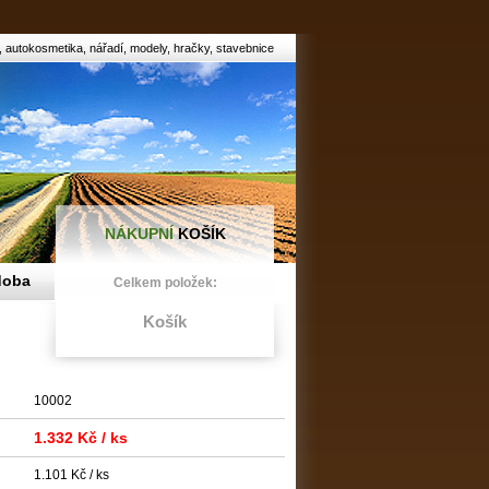
, autokosmetika, nářadí, modely, hračky, stavebnice
NÁKUPNÍ
KOŠÍK
doba
Celkem položek:
Košík
10002
1.332 Kč
/ ks
1.101 Kč / ks