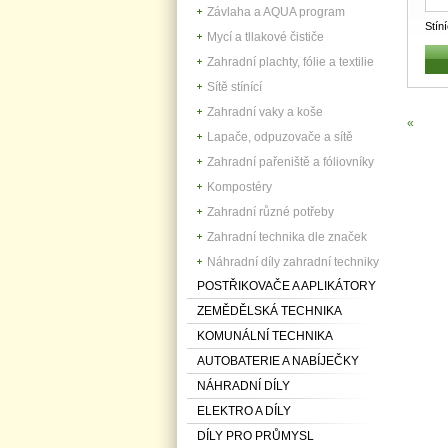
Závlaha a AQUA program
Stín
Mycí a tllakové čističe
1035
Zahradní plachty, fólie a textilie
Sítě stínící
Zahradní vaky a koše
«
Lapače, odpuzovače a sítě
Zahradní pařeniště a fóliovníky
Kompostéry
Zahradní různé potřeby
Zahradní technika dle značek
Náhradní díly zahradní techniky
POSTŘIKOVAČE A APLIKÁTORY
ZEMĚDĚLSKÁ TECHNIKA
KOMUNÁLNÍ TECHNIKA
AUTOBATERIE A NABÍJEČKY
NÁHRADNÍ DÍLY
ELEKTRO A DÍLY
DÍLY PRO PRŮMYSL