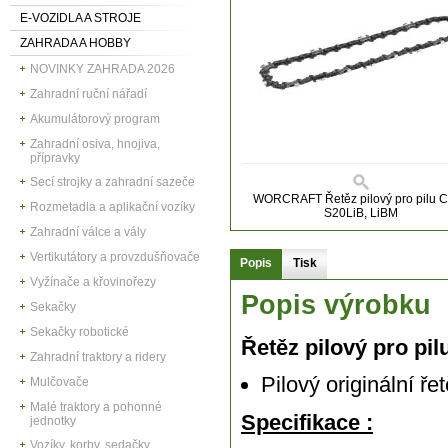
E-VOZIDLA A STROJE
ZAHRADA A HOBBY
NOVINKY ZAHRADA 2026
Zahradní ruční nářadí
Akumulátorový program
Zahradní osiva, hnojiva,
přípravky
Secí strojky a zahradní sazeče
WORCRAFT Řetěz pilový pro pilu 
Rozmetadla a aplikační vozíky
S20LiB, LiBM
Zahradní válce a vály
Vertikutátory a provzdušňovače
Popis
Tisk
Vyžínače a křovinořezy
Popis výrobku
Sekačky
Sekačky robotické
Řetěz pilový pro p
Zahradní traktory a ridery
Pilový originální ře
Mulčovače
Malé traktory a pohonné
Specifikace :
jednotky
Vozíky, korby, sedačky