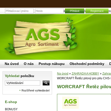
WORCRAFT Řetěz pilový pro pilu CHS-S20LiB, LiBM | Zahradn
Přihlásit
Registrace
Na úvod
O nás
Postup nákupu
Obchodní podmínky
Na úvod
»
ZAHRADA A HOBBY
»
Zahrad
Vyhledat
položku
WORCRAFT Řetěz pilový pro pilu CHS-
WORCRAFT Řetěz pilový
Rozšířené vyhledávání
E-shop
BONUSY