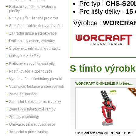
Pro typ :
CHS-S20L
Rotační kypřiče, kultivátory a
Pro
lišty délky :
15
plečky
Pluhy a příslušenství pro orbu
Výrobce :
WORCRA
Sazeče, hrobkovače, vyorávače
Zahradní drtiče a štěpkovače
Drtiče a lisy ovoce, zeleniny
Šrotovníky, mlýnky a krouhačky
Nůžky a plotostřihy
Řetězové a vyvětvovací pily
S tímto výrobk
Postřikovače a zpěnovače
Vypalovače a likvidátory plevelů
WORCRAFT CHS-S20LiB Pila řetěz...
Vysavače, foukače a sběrače listí
Zametací kartáče
Zahradní kolečka a ruční vozíky
Zvedáky a nájezdové rampy
Žebříky a schůdky
Ohřívače, zářiče, vysoušeče
Zahradní a půdní vrtáky
Pila ruční řetězová WORCRAFT CHS-