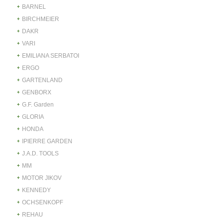
BARNEL
BIRCHMEIER
DAKR
VARI
EMILIANA SERBATOI
ERGO
GARTENLAND
GENBORX
G.F. Garden
GLORIA
HONDA
IPIERRE GARDEN
J.A.D. TOOLS
MM
MOTOR JIKOV
KENNEDY
OCHSENKOPF
REHAU