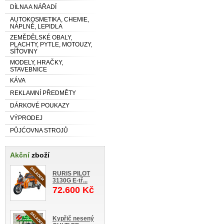
DÍLNA A NÁŘADÍ
AUTOKOSMETIKA, CHEMIE,
NÁPLNĚ, LEPIDLA
ZEMĚDĚLSKÉ OBALY,
PLACHTY, PYTLE, MOTOUZY,
SÍŤOVINY
MODELY, HRAČKY,
STAVEBNICE
KÁVA
REKLAMNÍ PŘEDMĚTY
DÁRKOVÉ POUKAZY
VÝPRODEJ
PŮJĆOVNA STROJŮ
Akční
zboží
RURIS PILOT
3130G E-tř...
72.600 Kč
Kypřič nesený