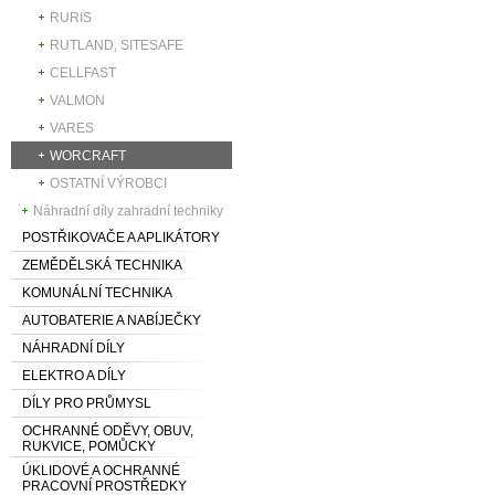
RURIS
RUTLAND, SITESAFE
CELLFAST
VALMON
VARES
WORCRAFT
OSTATNÍ VÝROBCI
Náhradní díly zahradní techniky
POSTŘIKOVAČE A APLIKÁTORY
ZEMĚDĚLSKÁ TECHNIKA
KOMUNÁLNÍ TECHNIKA
AUTOBATERIE A NABÍJEČKY
NÁHRADNÍ DÍLY
ELEKTRO A DÍLY
DÍLY PRO PRŮMYSL
OCHRANNÉ ODĚVY, OBUV,
RUKVICE, POMŮCKY
ÚKLIDOVÉ A OCHRANNÉ
PRACOVNÍ PROSTŘEDKY