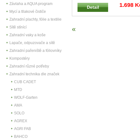
S20LiB Ruční akumulátorová bezuhlíko
..
Závlaha a AQUA program
1.698 K
Detail
Mycí a tllakové čističe
Zahradní plachty, fólie a textilie
Sítě stínící
«
Zahradní vaky a koše
Lapače, odpuzovače a sítě
Zahradní pařeniště a fóliovníky
Kompostéry
Zahradní různé potřeby
Zahradní technika dle značek
CUB CADET
MTD
WOLF-Garten
AMA
SOLO
AGREX
AGRI FAB
BAHCO