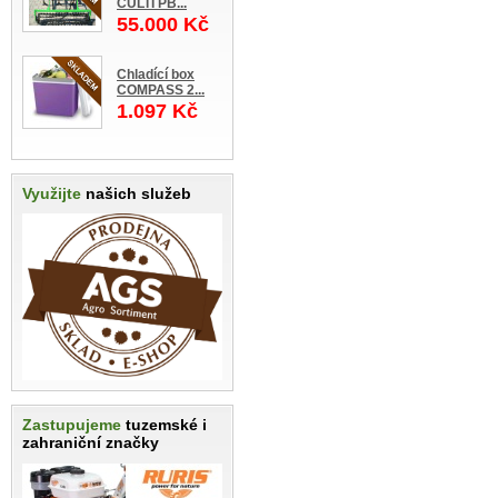
CULTI PB...
55.000 Kč
Chladící box
COMPASS 2...
1.097 Kč
Využijte
našich služeb
Zastupujeme
tuzemské i
zahraniční značky