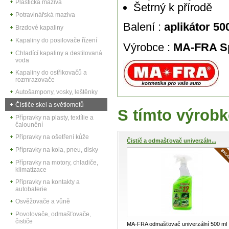
Plastická maziva
Šetrný k přírodě
Potravinářská maziva
Balení :
aplikátor 50
Brzdové kapaliny
Kapaliny do posilovače řízení
Výrobce :
MA-FRA Spa
Chladící kapaliny a destilovaná
voda
Kapaliny do ostřikovačů a
rozmrazovače
Autošampony, vosky, leštěnky
Čističe skel a světlometů
S tímto výrobk
Přípravky na plasty, textílie a
čalounění
Přípravky na ošetření kůže
Čistič a odmašťovač univerzáln...
Přípravky na kola, pneu, disky
Přípravky na motory, chladiče,
klimatizace
Přípravky na kontakty a
autobaterie
Osvěžovače a vůně
Povolovače, odmašťovače,
čističe
MA-FRA odmašťovač univerzální 500 ml