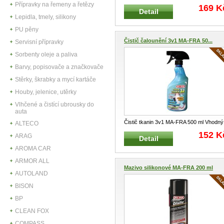
Pro důkladné čištění a odmaštění
...
Přípravky na řemeny a řetězy
169 K
Detail
Lepidla, tmely, silikony
PU pěny
Čistič čalounění 3v1 MA-FRA 50...
Servisní přípravky
Sorbenty oleje a paliva
Barvy, popisovače a značkovače
Stěrky, škrabky a mycí kartáče
Houby, jelenice, utěrky
Vlhčené a čistící ubrousky do
auta
Čistič tkanin 3v1 MA-FRA 500 ml Vhodný
ALTECO
pro čištění a ošetřování tkani
...
152 K
ARAG
Detail
AROMA CAR
ARMOR ALL
Mazivo silikonové MA-FRA 200 ml
AUTOLAND
BISON
BP
CLEAN FOX
COMPASS