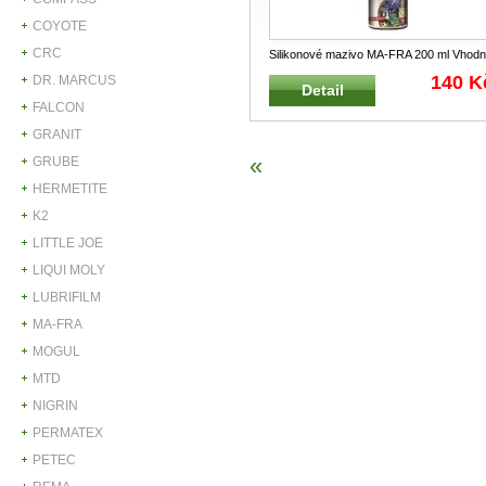
COYOTE
CRC
Silikonové mazivo MA-FRA 200 ml Vhod
k uvolnění zablokovaných mecha
...
140 K
DR. MARCUS
Detail
FALCON
GRANIT
«
GRUBE
HERMETITE
K2
LITTLE JOE
LIQUI MOLY
LUBRIFILM
MA-FRA
MOGUL
MTD
NIGRIN
PERMATEX
PETEC