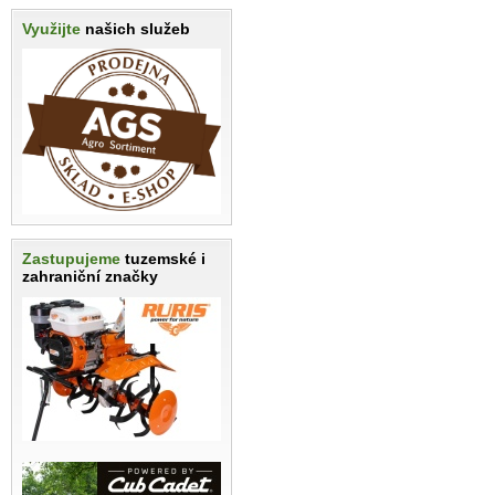
Využijte
našich služeb
Zastupujeme
tuzemské i
zahraniční značky