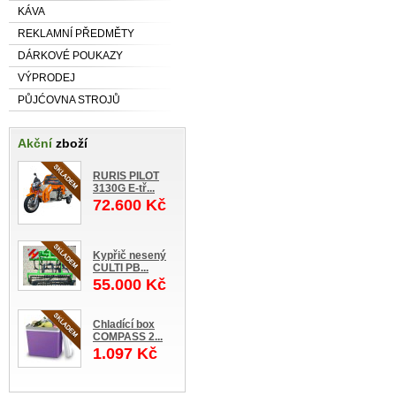
KÁVA
REKLAMNÍ PŘEDMĚTY
DÁRKOVÉ POUKAZY
VÝPRODEJ
PŮJĆOVNA STROJŮ
Akční
zboží
RURIS PILOT
3130G E-tř...
72.600 Kč
Kypřič nesený
CULTI PB...
55.000 Kč
Chladící box
COMPASS 2...
1.097 Kč