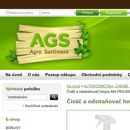
Čistič a odstraňovač hmyzu MA-FRA 500 ml | Zahrad
Přihlásit
Registrace
Na úvod
O nás
Postup nákupu
Obchodní podmínky
Na úvod
»
AUTOKOSMETIKA, CHEMIE,
Vyhledat
položku
Čistič a odstraňovač hmyzu MA-FRA 50
Čistič a odstraňovač 
Rozšířené vyhledávání
E-shop
BONUSY