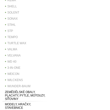
REMA
SHELL
SOLENT
SONAX
STIHL
STP
TEMPO
TURTLE WAX
VALMA
VELVANA
WD 40
3-IN-ONE
WEICON
WILCKENS
WUNDER-BAUM
ZEMĚDĚLSKÉ OBALY,
PLACHTY, PYTLE, MOTOUZY,
SÍŤOVINY
MODELY, HRAČKY,
STAVEBNICE