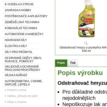
E-VOZIDLA A STROJE
ZAHRADA A HOBBY
POSTŘIKOVAČE A APLIKÁTORY
ZEMĚDĚLSKÁ TECHNIKA
KOMUNÁLNÍ TECHNIKA
AUTOBATERIE A NABÍJEČKY
NÁHRADNÍ DÍLY
ELEKTRO A DÍLY
Odstraňovač hmyzu a pryskyřice M
500 ml
DÍLY PRO PRŮMYSL
OCHRANNÉ ODĚVY, OBUV,
RUKVICE, POMŮCKY
Popis
Tisk
ÚKLIDOVÉ A OCHRANNÉ
PRACOVNÍ PROSTŘEDKY
Popis výrobku
DÍLNA A NÁŘADÍ
AUTOKOSMETIKA, CHEMIE,
Odstraňovač hmyzu 
NÁPLNĚ, LEPIDLA
Podzim a zima
Pro důkladné odstr
Aditiva, přísady do paliv
nejodolnějších
Oleje a maziva
Nepoškozuje lak ani