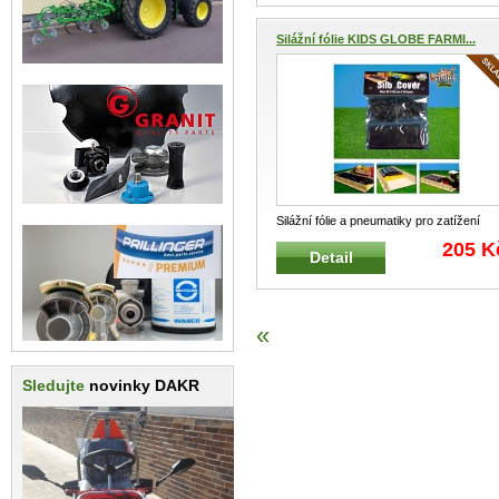
Silážní fólie KIDS GLOBE FARMI...
Silážní fólie a pneumatiky pro zatížení
KIDS GLOBE FARMING 571884
...
205 K
Detail
«
Sledujte
novinky DAKR