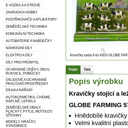
E-VOZIDLA A STROJE
ZAHRADA A HOBBY
POSTŘIKOVAČE A APLIKÁTORY
ZEMĚDĚLSKÁ TECHNIKA
KOMUNÁLNÍ TECHNIKA
AUTOBATERIE A NABÍJEČKY
NÁHRADNÍ DÍLY
ELEKTRO A DÍLY
Kravičky sada 8 ks KIDS GLOBE FA
DÍLY PRO PRŮMYSL
OCHRANNÉ ODĚVY, OBUV,
Popis
Tisk
RUKVICE, POMŮCKY
Popis výrobku
ÚKLIDOVÉ A OCHRANNÉ
PRACOVNÍ PROSTŘEDKY
DÍLNA A NÁŘADÍ
Kravičky stojící a le
AUTOKOSMETIKA, CHEMIE,
NÁPLNĚ, LEPIDLA
GLOBE FARMING 5
ZEMĚDĚLSKÉ OBALY,
PLACHTY, PYTLE, MOTOUZY,
Hnědobílé kravičky s
SÍŤOVINY
Velmi kvalitní pla
MODELY, HRAČKY,
STAVEBNICE