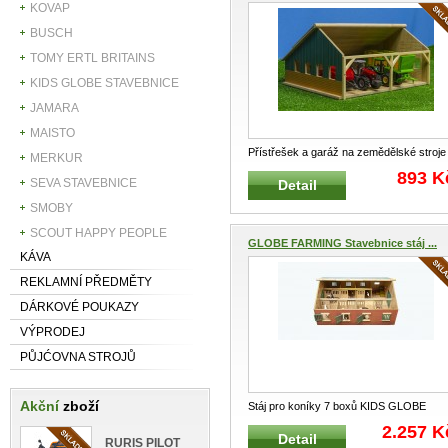
KOVAP
BUSCH
TOMY ERTL BRITAINS
KIDS GLOBE STAVEBNICE
JAMARA
MAISTO
Přístřešek a garáž na zemědělské stroje
MERKUR
KIDS GLOBE FARMING 610047
...
893 K
SEVA STAVEBNICE
Detail
SMOBY
SCOUT HAPPY PEOPLE
GLOBE FARMING Stavebnice stáj ...
KÁVA
REKLAMNÍ PŘEDMĚTY
DÁRKOVÉ POUKAZY
VÝPRODEJ
PŮJĆOVNA STROJŮ
Akční
zboží
Stáj pro koníky 7 boxů KIDS GLOBE
FARMING 610595 Velmi kvalitní s
...
2.257 K
Detail
RURIS PILOT