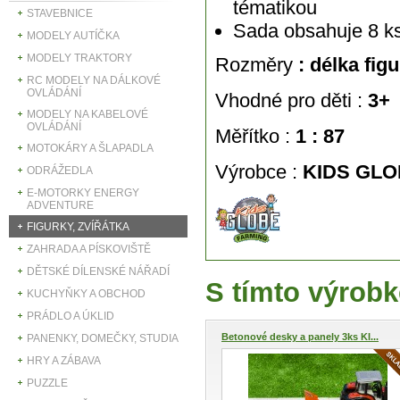
tématikou
STAVEBNICE
Sada obsahuje 8 k
MODELY AUTÍČKA
MODELY TRAKTORY
Rozměry
: délka fig
RC MODELY NA DÁLKOVÉ
OVLÁDÁNÍ
Vhodné pro děti :
3+
MODELY NA KABELOVÉ
OVLÁDÁNÍ
Měřítko :
1 : 87
MOTOKÁRY A ŠLAPADLA
Výrobce :
KIDS GLO
ODRÁŽEDLA
E-MOTORKY ENERGY
ADVENTURE
FIGURKY, ZVÍŘÁTKA
ZAHRADA A PÍSKOVIŠTĚ
DĚTSKÉ DÍLENSKÉ NÁŘADÍ
S tímto výrobk
KUCHYŇKY A OBCHOD
PRÁDLO A ÚKLID
Betonové desky a panely 3ks KI...
PANENKY, DOMEČKY, STUDIA
HRY A ZÁBAVA
PUZZLE