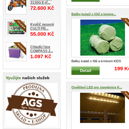
3130G E-tř...
72.600 Kč
Balíky kulaté s fólií a krmive...
Kypřič nesený
CULTI PB...
55.000 Kč
Chladící box
COMPASS 2...
1.097 Kč
Balíky kulaté s fólií a krmivem KIDS
GLOBE FARMING 610762 Balíky
...
199 K
Detail
Využijte
našich služeb
Osvětlení LED pro stavebnice K...