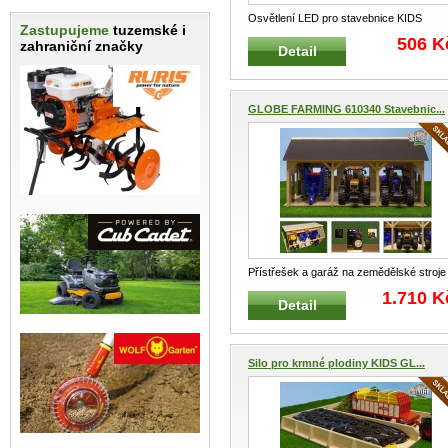
Osvětlení LED pro stavebnice KIDS
Zastupujeme
tuzemské i
GLOBE FARMING 571976 Sada LED
...
506 K
zahraniční značky
Detail
GLOBE FARMING 610340 Stavebnic...
Přístřešek a garáž na zemědělské stroje
KIDS GLOBE FARMING 610340
...
1.710 K
Detail
Silo pro krmné plodiny KIDS GL...