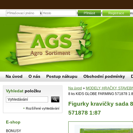
Figurky kravičky sada 8 ks KIDS GLOBE FARMING 571878 1:87 | Zahradní
Přihlásit
Registrace
Na úvod
O nás
Postup nákupu
Obchodní podmínky
Na úvod
»
MODELY, HRAČKY, STAVEB
Vyhledat
položku
8 ks KIDS GLOBE FARMING 571878 1:
Figurky kravičky sada
Rozšířené vyhledávání
571878 1:87
E-shop
BONUSY