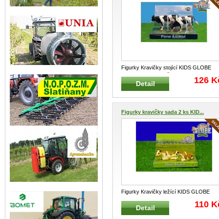
Figurky Kravičky stojící KIDS GLOBE
FARMING 571873 Černobílé krav
...
126 K
Detail
Figurky kravičky sada 2 ks KID...
Figurky Kravičky ležící KIDS GLOBE
FARMING 571969 Hnědobílé kravi
...
110 K
Detail