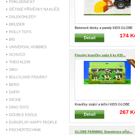
POKLADNIČKY
DĚTSKÉ PŘÍVĚSKY NA KLÍČE
DALEKOHLEDY
BRUDER
Betonové desky a panely KIDS GLOBE
ROLLY TOYS
FARMING 610003 Desky s imitací
...
174 K
Detail
BIG
UNIVERSAL HOBBIES
SCHUCO
Figurky kravičky sada 6 ks KID...
THEO KLEIN
SIKU
BULLYLAND FIGURKY
BERG
DAFFI
DICKIE
Kravičky stojící a ležící KIDS GLOBE
DINO TOYS
FARMING 570009 Figurky hněd
...
267 K
Detail
DOUBLE EAGLE
EUROPLAY HAPPY PEOPLE
FISCHERTECHNIK
GLOBE FARMING Stavebnice příst...