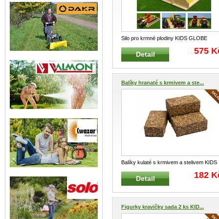
Silo pro krmné plodiny KIDS GLOBE
FARMING 610451 Nadzemní dvojit
...
575 K
Detail
Balíky hranaté s krmivem a ste...
Balíky kulaté s krmivem a stelivem KIDS
GLOBE FARMING 610704 Bal
...
182 K
Detail
Figurky kravičky sada 2 ks KID...