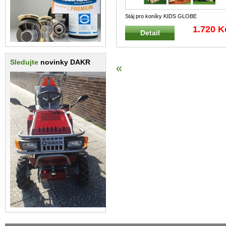
Stáj pro koníky KIDS GLOBE
FARMING 610544 Velmi kvalitní stavebni
1.720 K
Detail
...
Sledujte
novinky DAKR
«