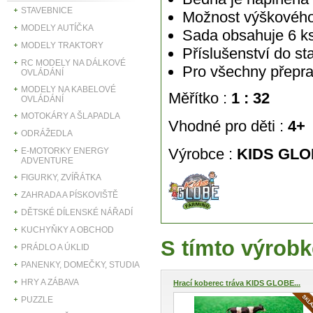
STAVEBNICE
Možnost výškového
MODELY AUTÍČKA
Sada obsahuje 6 k
MODELY TRAKTORY
Příslušenství do 
RC MODELY NA DÁLKOVÉ
Pro všechny přepra
OVLÁDÁNÍ
MODELY NA KABELOVÉ
Měřítko :
1 : 32
OVLÁDÁNÍ
MOTOKÁRY A ŠLAPADLA
Vhodné pro děti :
4+
ODRÁŽEDLA
Výrobce :
KIDS
GLO
E-MOTORKY ENERGY
ADVENTURE
FIGURKY, ZVÍŘÁTKA
ZAHRADA A PÍSKOVIŠTĚ
DĚTSKÉ DÍLENSKÉ NÁŘADÍ
KUCHYŇKY A OBCHOD
S tímto výrobk
PRÁDLO A ÚKLID
PANENKY, DOMEČKY, STUDIA
HRY A ZÁBAVA
Hrací koberec tráva KIDS GLOBE...
PUZZLE