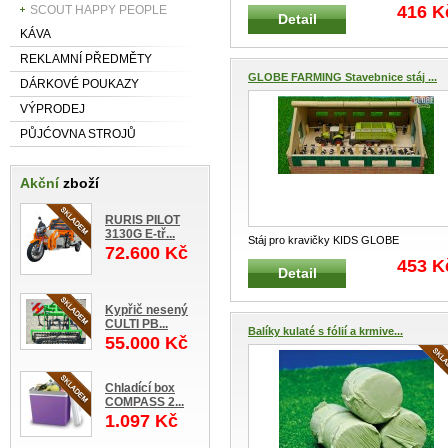
KIDS GLOBE FARMING zelená KIDS G
.
416 K
SCOUT HAPPY PEOPLE
Detail
KÁVA
REKLAMNÍ PŘEDMĚTY
GLOBE FARMING Stavebnice stáj ...
DÁRKOVÉ POUKAZY
VÝPRODEJ
PŮJĆOVNA STROJŮ
Akční
zboží
RURIS PILOT
3130G E-tř...
Stáj pro kravičky KIDS GLOBE
72.600 Kč
FARMING 610492 Velmi kvalitní staveb
..
453 K
Detail
Kypřič nesený
CULTI PB...
Balíky kulaté s fólií a krmive...
55.000 Kč
Chladící box
COMPASS 2...
1.097 Kč