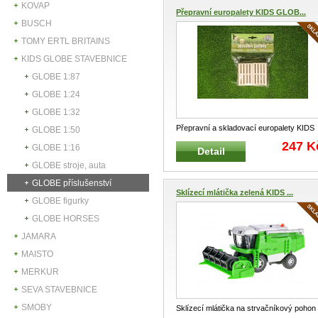
KOVAP
Přepravní europalety KIDS GLOB...
BUSCH
TOMY ERTL BRITAINS
KIDS GLOBE STAVEBNICE
GLOBE 1:87
GLOBE 1:24
GLOBE 1:32
Přepravní a skladovací europalety KIDS
GLOBE 1:50
GLOBE FARMING 610023 Dřevě
...
247 K
GLOBE 1:16
Detail
GLOBE stroje, auta
GLOBE příslušenství
Sklízecí mlátička zelená KIDS ...
GLOBE figurky
GLOBE HORSES
JAMARA
MAISTO
MERKUR
SEVA STAVEBNICE
SMOBY
Sklízecí mlátička na strvačníkový pohon