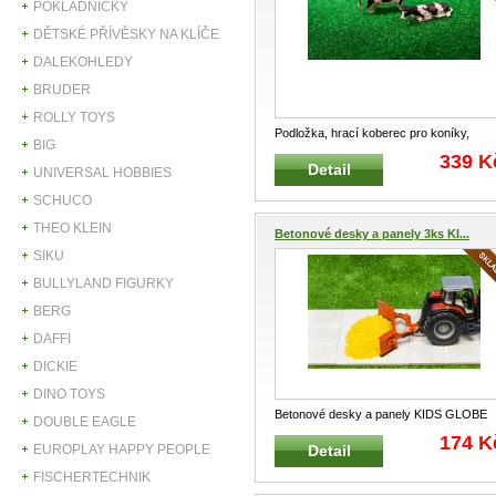
POKLADNIČKY
DĚTSKÉ PŘÍVĚSKY NA KLÍČE
DALEKOHLEDY
BRUDER
ROLLY TOYS
Podložka, hrací koberec pro koníky,
BIG
kravičky a další zvířátka KIDS GLOBE
..
339 K
Detail
UNIVERSAL HOBBIES
SCHUCO
THEO KLEIN
Betonové desky a panely 3ks KI...
SIKU
BULLYLAND FIGURKY
BERG
DAFFI
DICKIE
DINO TOYS
Betonové desky a panely KIDS GLOBE
DOUBLE EAGLE
FARMING 610003 Desky s imitací
...
174 K
EUROPLAY HAPPY PEOPLE
Detail
FISCHERTECHNIK