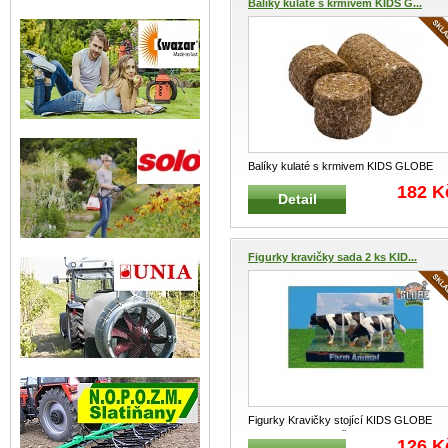
Balíky kulaté s krmivem KIDS G...
Balíky kulaté s krmivem KIDS GLOBE
FARMING 610703 Balíky kulaté
...
182 K
Detail
Figurky kravičky sada 2 ks KID...
Figurky Kravičky stojící KIDS GLOBE
FARMING 571873 Černobílé krav
...
126 K