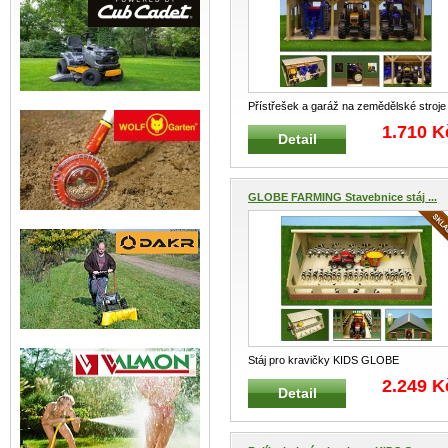
Přístřešek a garáž na zemědělské stroje
KIDS GLOBE FARMING 610340
...
1.710 K
Detail
GLOBE FARMING Stavebnice stáj ...
Stáj pro kravičky KIDS GLOBE
FARMING 610540 Velmi kvalitní staveb
..
2.249 K
Detail