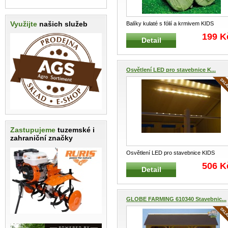
Využijte
našich služeb
Balíky kulaté s fólií a krmivem KIDS
GLOBE FARMING 610762 Balíky
...
199 K
Detail
Osvětlení LED pro stavebnice K...
Zastupujeme
tuzemské i
zahraniční značky
Osvětlení LED pro stavebnice KIDS
GLOBE FARMING 571976 Sada LED
...
506 K
Detail
GLOBE FARMING 610340 Stavebnic...