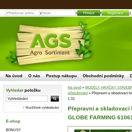
Přepravní a skladovací bedna na brambory KIDS GLOBE FARMING 610611 1:32 
Přihlásit
Registrace
Na úvod
O nás
Postup nákupu
Obchodní podmínky
Na úvod
»
MODELY, HRAČKY, STAVEB
Vyhledat
položku
příslušenství
»
Přepravní a skladovací
1:32
Přepravní a skladovac
Rozšířené vyhledávání
GLOBE FARMING 61061
E-shop
BONUSY