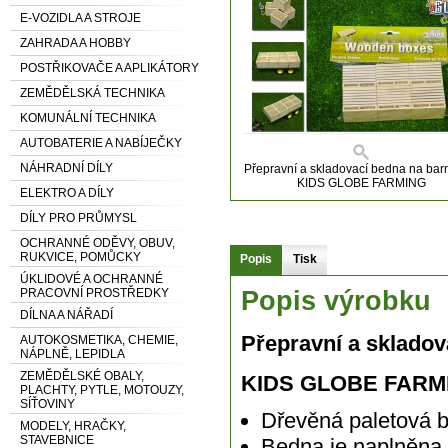
E-VOZIDLA A STROJE
ZAHRADA A HOBBY
POSTŘIKOVAČE A APLIKÁTORY
ZEMĚDĚLSKÁ TECHNIKA
KOMUNÁLNÍ TECHNIKA
AUTOBATERIE A NABÍJEČKY
NÁHRADNÍ DÍLY
Přepravní a skladovací bedna na ba
KIDS GLOBE FARMING
ELEKTRO A DÍLY
DÍLY PRO PRŮMYSL
OCHRANNÉ ODĚVY, OBUV,
RUKVICE, POMŮCKY
Popis
Tisk
ÚKLIDOVÉ A OCHRANNÉ
PRACOVNÍ PROSTŘEDKY
Popis výrobku
DÍLNA A NÁŘADÍ
Přepravní a sklado
AUTOKOSMETIKA, CHEMIE,
NÁPLNĚ, LEPIDLA
ZEMĚDĚLSKÉ OBALY,
KIDS GLOBE FARMI
PLACHTY, PYTLE, MOTOUZY,
SÍŤOVINY
Dřevěná paletová 
MODELY, HRAČKY,
STAVEBNICE
Bedna je naplněna