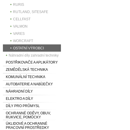
RURIS
RUTLAND, SITESAFE
CELLFAST
VALMON
VARES
WORCRAFT
OSTATNÍ VÝROBCI
Náhradní díly zahradní techniky
POSTŘIKOVAČE A APLIKÁTORY
ZEMĚDĚLSKÁ TECHNIKA
KOMUNÁLNÍ TECHNIKA
AUTOBATERIE A NABÍJEČKY
NÁHRADNÍ DÍLY
ELEKTRO A DÍLY
DÍLY PRO PRŮMYSL
OCHRANNÉ ODĚVY, OBUV,
RUKVICE, POMŮCKY
ÚKLIDOVÉ A OCHRANNÉ
PRACOVNÍ PROSTŘEDKY