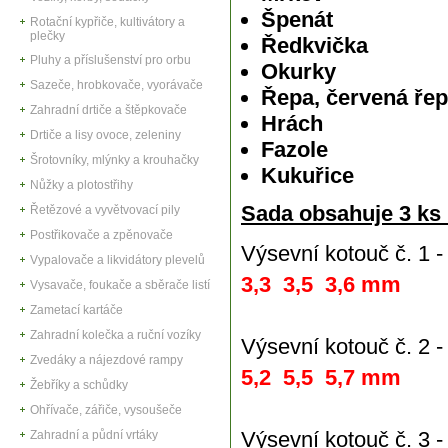
Špenát
Rotační kypřiče, kultivátory a
plečky
Ředkvička
Pluhy a příslušenství pro orbu
Okurky
Sazeče, hrobkovače, vyorávače
Řepa, červená řep
Zahradní drtiče a štěpkovače
Hrách
Drtiče a lisy ovoce, zeleniny
Fazole
Šrotovníky, mlýnky a krouhačky
Kukuřice
Nůžky a plotostřihy
Sada obsahuje 3 ks 
Řetězové a vyvětvovací pily
Postřikovače a zpěnovače
Výsevní kotouč č. 1 -
Vypalovače a likvidátory plevelů
3,3 3,5 3,6 mm
Vysavače, foukače a sběrače listí
Zametací kartáče
Zahradní kolečka a ruční vozíky
Výsevní kotouč č. 2 -
Zvedáky a nájezdové rampy
5,2 5,5 5,7 mm
Žebříky a schůdky
Ohřívače, zářiče, vysoušeče
Výsevní kotouč č. 3 -
Zahradní a půdní vrtáky