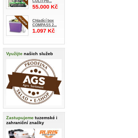
CULTI PB...
55.000 Kč
Chladící box
COMPASS 2...
1.097 Kč
Využijte
našich služeb
Zastupujeme
tuzemské i
zahraniční značky