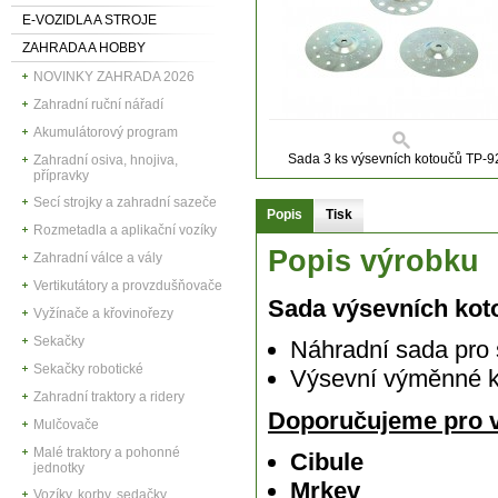
E-VOZIDLA A STROJE
ZAHRADA A HOBBY
NOVINKY ZAHRADA 2026
Zahradní ruční nářadí
Akumulátorový program
Sada 3 ks výsevních kotoučů TP-9
Zahradní osiva, hnojiva,
přípravky
Secí strojky a zahradní sazeče
Popis
Tisk
Rozmetadla a aplikační vozíky
Popis výrobku
Zahradní válce a vály
Vertikutátory a provzdušňovače
Sada výsevních kot
Vyžínače a křovinořezy
Sekačky
Náhradní sada pro
Sekačky robotické
Výsevní výměnné ko
Zahradní traktory a ridery
Doporučujeme pro vý
Mulčovače
Malé traktory a pohonné
Cibule
jednotky
Mrkev
Vozíky, korby, sedačky