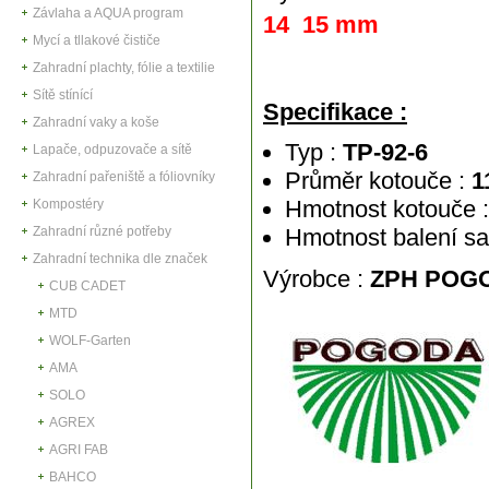
Závlaha a AQUA program
14 15 mm
Mycí a tllakové čističe
Zahradní plachty, fólie a textilie
Sítě stínící
Specifikace :
Zahradní vaky a koše
Typ :
TP-92-6
Lapače, odpuzovače a sítě
Průměr kotouče :
1
Zahradní pařeniště a fóliovníky
Hmotnost kotouče 
Kompostéry
Zahradní různé potřeby
Hmotnost balení sa
Zahradní technika dle značek
Výrobce :
ZPH POG
CUB CADET
MTD
WOLF-Garten
AMA
SOLO
AGREX
AGRI FAB
BAHCO