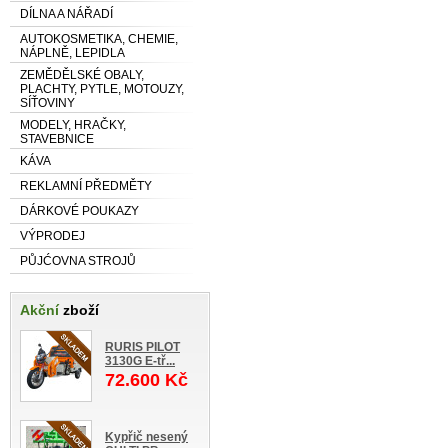
DÍLNA A NÁŘADÍ
AUTOKOSMETIKA, CHEMIE,
NÁPLNĚ, LEPIDLA
ZEMĚDĚLSKÉ OBALY,
PLACHTY, PYTLE, MOTOUZY,
SÍŤOVINY
MODELY, HRAČKY,
STAVEBNICE
KÁVA
REKLAMNÍ PŘEDMĚTY
DÁRKOVÉ POUKAZY
VÝPRODEJ
PŮJĆOVNA STROJŮ
Akční
zboží
RURIS PILOT
3130G E-tř...
72.600 Kč
Kypřič nesený