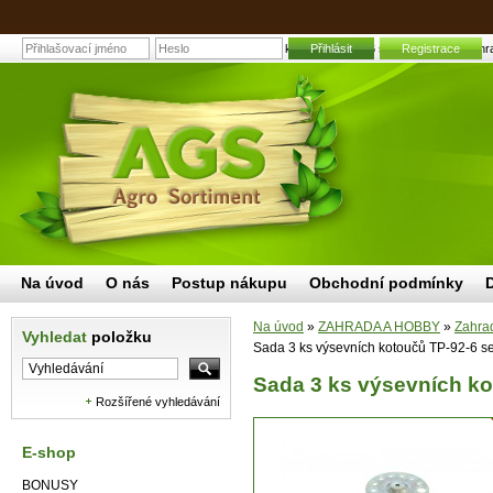
Sada 3 ks výsevních kotoučů TP-92-6 secího strojku | Zahra
Přihlásit
Registrace
Na úvod
O nás
Postup nákupu
Obchodní podmínky
Na úvod
»
ZAHRADA A HOBBY
»
Zahrad
Vyhledat
položku
Sada 3 ks výsevních kotoučů TP-92-6 se
Sada 3 ks výsevních ko
Rozšířené vyhledávání
E-shop
BONUSY