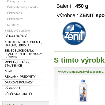
Krémy na ruce
Balení :
450 g
Čistící ubrousky a utěrky
Čistící papír
Výrobce :
ZENIT spol.
Čistící hadry
Sorbenty
Úklidové pomůcky
DÍLNA A NÁŘADÍ
AUTOKOSMETIKA, CHEMIE,
NÁPLNĚ, LEPIDLA
ZEMĚDĚLSKÉ OBALY,
PLACHTY, PYTLE, MOTOUZY,
SÍŤOVINY
S tímto výrobk
MODELY, HRAČKY,
STAVEBNICE
KÁVA
VAKAVO MYE BLUE Mycí suspenze ...
REKLAMNÍ PŘEDMĚTY
DÁRKOVÉ POUKAZY
VÝPRODEJ
PŮJĆOVNA STROJŮ