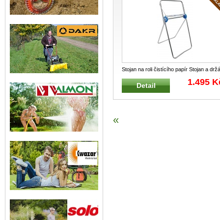
Stojan na roli čistícího papír Stojan a drž
z eloxované ocelové tru
...
1.495 K
Detail
«