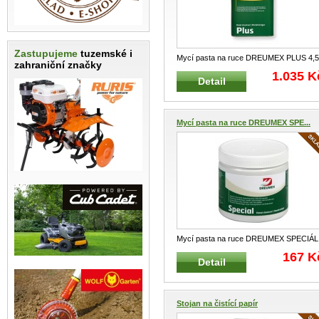
Zastupujeme
tuzemské i
Mycí pasta na ruce DREUMEX PLUS 4,
zahraniční značky
Profesionální mycí pasta na ruce
...
1.035 K
Detail
Mycí pasta na ruce DREUMEX SPE...
Mycí pasta na ruce DREUMEX SPECIÁL
600 ml Speciální mycí pasta na ru
...
167 K
Detail
Stojan na čistící papír