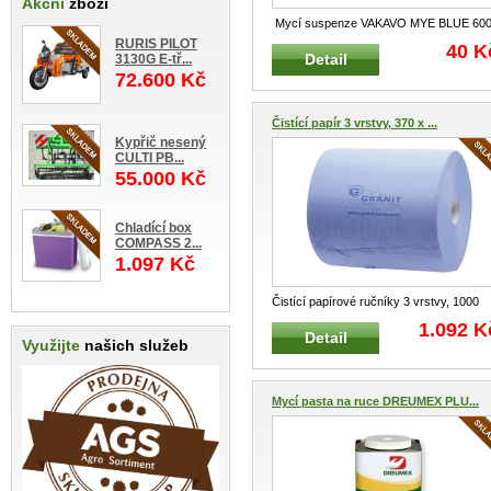
Akční
zboží
Mycí suspenze VAKAVO MYE BLUE 60
g modrá Mycí tekutá suspenze s kos
...
RURIS PILOT
40 K
Detail
3130G E-tř...
72.600 Kč
Čistící papír 3 vrstvy, 370 x ...
Kypřič nesený
CULTI PB...
55.000 Kč
Chladící box
COMPASS 2...
1.097 Kč
Čistící papírové ručníky 3 vrstvy, 1000
útržků Speciální dvouvrstvý p
...
1.092 K
Detail
Využijte
našich služeb
Mycí pasta na ruce DREUMEX PLU...