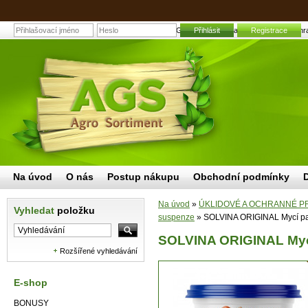
SOLVINA ORIGINAL Mycí pasta na ruce 450g | Zahradn
Přihlásit
Registrace
Na úvod
O nás
Postup nákupu
Obchodní podmínky
Na úvod
»
ÚKLIDOVÉ A OCHRANNÉ P
Vyhledat
položku
suspenze
»
SOLVINA ORIGINAL Mycí pa
SOLVINA ORIGINAL Mycí
Rozšířené vyhledávání
E-shop
BONUSY