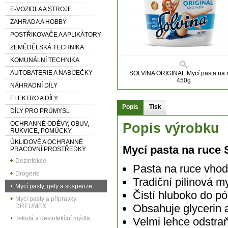
E-VOZIDLA A STROJE
ZAHRADA A HOBBY
POSTŘIKOVAČE A APLIKÁTORY
ZEMĚDĚLSKÁ TECHNIKA
KOMUNÁLNÍ TECHNIKA
AUTOBATERIE A NABÍJEČKY
SOLVINA ORIGINAL Mycí pasta na 
450g
NÁHRADNÍ DÍLY
ELEKTRO A DÍLY
Popis
Tisk
DÍLY PRO PRŮMYSL
OCHRANNÉ ODĚVY, OBUV,
Popis výrobku
RUKVICE, POMŮCKY
ÚKLIDOVÉ A OCHRANNÉ
Mycí pasta na ruc
PRACOVNÍ PROSTŘEDKY
Dezinfekce
Pasta na ruce vhod
Drogerie
Tradiční pilinová 
Mycí pasty, gely a suspenze
Čistí hluboko do p
Mycí pasty a přípravky
Obsahuje glycerin 
DREUMEX
Tekutá a desinfekční mýdla
Velmi lehce odstraň