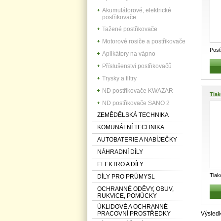
Akumulátorové, elektrické
postřikovače
Tažené postřikovače
Motorové rosiče a postřikovače
Pos
Aplikátory na vápno
SOLV
Příslušenství postřikovačů
Trysky a filtry
ND postřikovače KWAZAR
Tlak
ND postřikovače SANO 2
ZEMĚDĚLSKÁ TECHNIKA
KOMUNÁLNÍ TECHNIKA
AUTOBATERIE A NABÍJEČKY
NÁHRADNÍ DÍLY
ELEKTRO A DÍLY
Tlak
DÍLY PRO PRŮMYSL
SOLV
OCHRANNÉ ODĚVY, OBUV,
RUKVICE, POMŮCKY
ÚKLIDOVÉ A OCHRANNÉ
PRACOVNÍ PROSTŘEDKY
Výsled