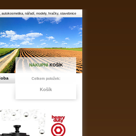
autokosmetika, nářadí, modely, hračky, stavebnice
NÁKUPNÍ
KOŠÍK
doba
Celkem položek:
Košík