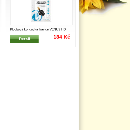
Kloubová koncovka hlavice VENUS HD
SOLVENT Náhradní kompletní kloubov
...
184 Kč
Detail