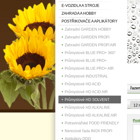
E-VOZIDLA A STROJE
ZAHRADA A HOBBY
POSTŘIKOVAČE A APLIKÁTORY
Zahradní GARDEN HOBBY
Zahradní GARDEN PROFI
Zahradní GARDEN PROFI AIR
Průmyslové BLUE PRO+ 360°
Průmyslové BLUE PRO+
Průmyslové BLUE PRO+ AIR
Průmyslové INDUSTRIAL
Průmyslové HD ACID
řazen
Průmyslové HD ACID AIR
Průmyslové HD SOLVENT
Průmyslové HD ALKALINE
Průmyslové HD ALKALINE AIR
Pos
Potravinářské FOOD FRIENDLY
Nerezové řada INOX PROFI
Aplikátory DDD