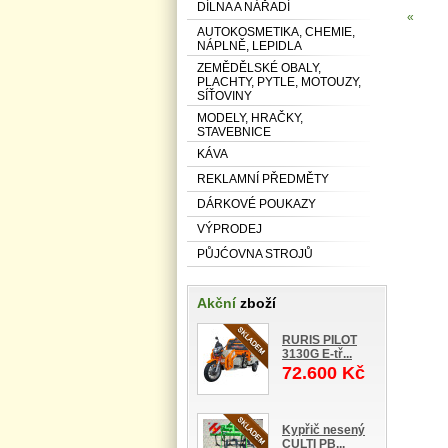
DÍLNA A NÁŘADÍ
«
AUTOKOSMETIKA, CHEMIE,
NÁPLNĚ, LEPIDLA
ZEMĚDĚLSKÉ OBALY,
PLACHTY, PYTLE, MOTOUZY,
SÍŤOVINY
MODELY, HRAČKY,
STAVEBNICE
KÁVA
REKLAMNÍ PŘEDMĚTY
DÁRKOVÉ POUKAZY
VÝPRODEJ
PŮJĆOVNA STROJŮ
Akční
zboží
RURIS PILOT
3130G E-tř...
72.600 Kč
Kypřič nesený
CULTI PB...