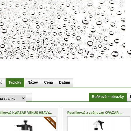
í:
Typicky
Název
Cena
Datum
Buňkově s obrázky
třikovač KWAZAR VENUS HEAVY...
Postřikovač a zpěnovač KWAZAR ...