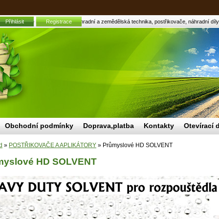
Přihlásit
Průmyslové HD SOLVENT | Zahradní a zemědělská technika, postřikovače, náhradní díly, 
Registrace
Obchodní podmínky
Doprava,platba
Kontakty
Otevírací 
d
»
POSTŘIKOVAČE A APLIKÁTORY
»
Průmyslové HD SOLVENT
myslové HD SOLVENT