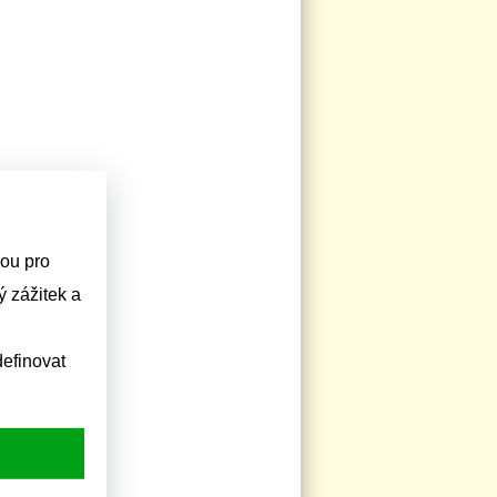
sou pro
 zážitek a
efinovat