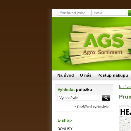
Na úvod
O nás
Postup nákupu
Na úvo
Vyhledat
položku
Prů
Rozšířené vyhledávání
E-shop
BONUSY