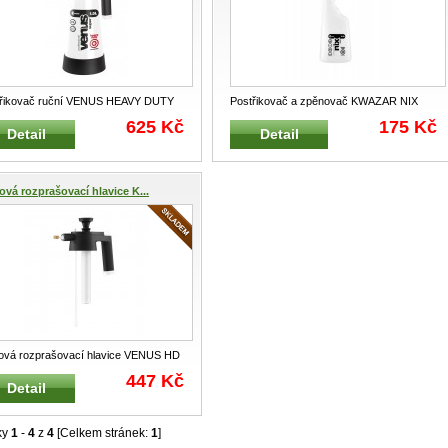
třikovač ruční VENUS HEAVY DUTY
Postřikovač a zpěnovač KWAZAR NIX
ENT 1,5L Speciální aplikátor
...
SOLVENT HEAVY DUTY 0,5L jednočinný
625 Kč
175 Kč
Detail
Detail
...
ová rozprašovací hlavice K...
ová rozprašovací hlavice VENUS HD
ENT Náhradní kompletní tlak
...
447 Kč
Detail
ky
1
-
4
z
4
[Celkem stránek:
1
]