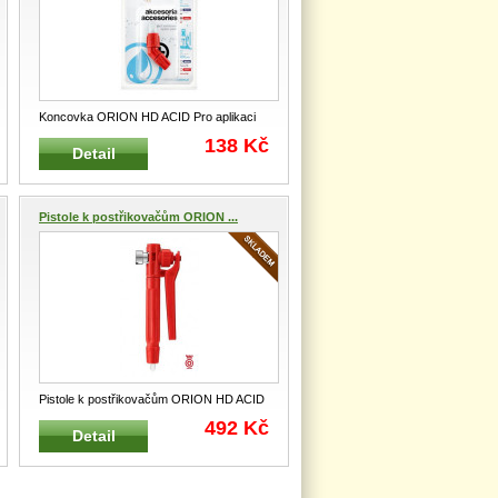
Koncovka ORION HD ACID Pro aplikaci
zpěnovacích průmyslových, technic
...
138 Kč
Detail
Pistole k postřikovačům ORION ...
Pistole k postřikovačům ORION HD ACID
Náhradní pistole s rukojetí na
...
492 Kč
Detail