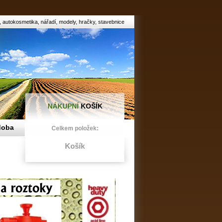
 autokosmetika, nářadí, modely, hračky, stavebnice
NÁKUPNÍ
KOŠÍK
doba
Celkem položek:
Košík