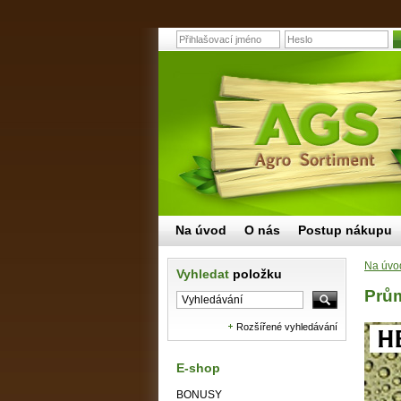
Na úvod
O nás
Postup nákupu
Na úvo
Vyhledat
položku
Prů
Rozšířené vyhledávání
E-shop
BONUSY