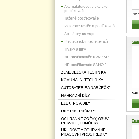
Akumulátorové, elektrické
postřikovače
Post
Tažené postřikovače
ACID
...
Motorové rosiče a postřikovače
Aplikátory na vápno
Příslušenství postřikovačů
Sada
Trysky a filtry
ND postřikovače KWAZAR
ND postřikovače SANO 2
ZEMĚDĚLSKÁ TECHNIKA
KOMUNÁLNÍ TECHNIKA
AUTOBATERIE A NABÍJEČKY
Sada
NÁHRADNÍ DÍLY
ACID
ELEKTRO A DÍLY
DÍLY PRO PRŮMYSL
OCHRANNÉ ODĚVY, OBUV,
Zpěn
RUKVICE, POMŮCKY
ÚKLIDOVÉ A OCHRANNÉ
PRACOVNÍ PROSTŘEDKY