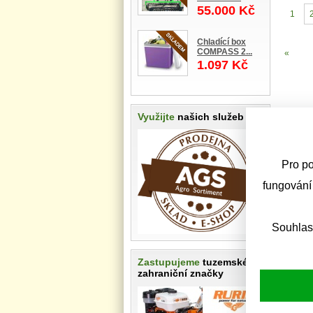
55.000 Kč
1
Chladící box
COMPASS 2...
«
1.097 Kč
Využijte
našich služeb
Pro po
fungování
Souhlas
Zastupujeme
tuzemské i
zahraniční značky