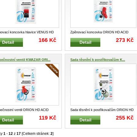
ovací koncovka hlavice VENUS HD
Zpěnovací koncovka ORION HD ACID
 sada 3 ks Pro aplikaci zpěno
...
Pro aplikaci zpěnovacích průmyslovýc
...
166 Kč
273 Kč
Detail
Detail
ečnostní ventil KWAZAR ORI...
Sada těsnění k postřikovačům K...
ečnostní ventil ORION HD ACID
Sada těsnění k postřikovačům ORION HD
adní bezpečnostní ventil apliká
...
ACID Náhradní kompletní sada tě
...
119 Kč
255 Kč
Detail
Detail
ky
1
-
12
z
17
[Celkem stránek:
2
]