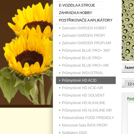
E-VOZIDLA A STROJE
ZAHRADA A HOBBY
POSTŘIKOVAČE A APLIKÁTORY
Zahradní GARDEN HOBBY
Zahradní GARDEN PROFI
Zahradní GARDEN PROFI AIR
Průmyslové BLUE PRO+ 360°
Průmyslové BLUE PRO+
Průmyslové BLUE PRO+ AIR
řazen
Průmyslové INDUSTRIAL
Průmyslové HD ACID
Průmyslové HD ACID AIR
Průmyslové HD SOLVENT
Post
Průmyslové HD ALKALINE
Průmyslové HD ALKALINE AIR
Potravinářské FOOD FRIENDLY
Nerezové řada INOX PROFI
Aplikátory DDD