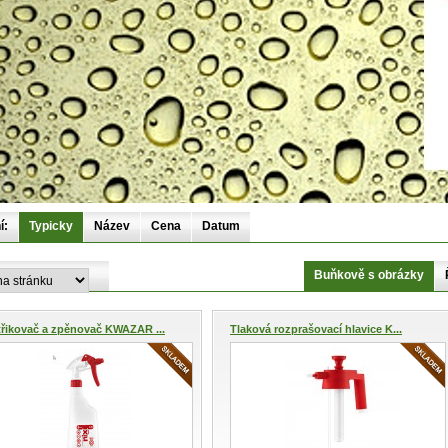
í:
Typicky
Název
Cena
Datum
Buňkově s obrázky
řikovač a zpěnovač KWAZAR ...
Tlaková rozprašovací hlavice K...