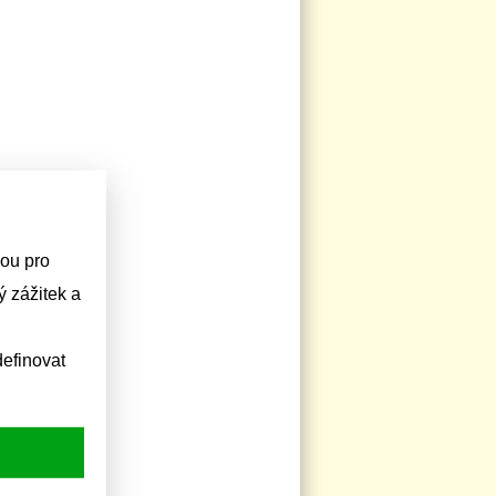
sou pro
 zážitek a
efinovat