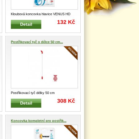
Kloubová koncovka hlavice VENUS HD
ACID Náhradní kompletní kloubová k
...
132 Kč
Detail
Postřikovací tyč o délce 50 cm...
Postřikovací tyč délky 50 cm
Pevná postřikovací tyč pro aplikaci v hů
...
308 Kč
Detail
Koncovka kompletní pro postřik...