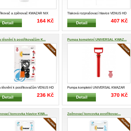
řikovač a zpěnovač KWAZAR NIX
Tlaková rozprašovací hlavice VENUS HD
 HEAVY DUTY 0,5L jednočinný Pro
ACID Náhradní kompletní tlaková
...
164 Kč
407 Kč
Detail
Detail
 těsnění k postřikovačům K...
Pumpa kompletní UNIVERSAL KWAZ...
 těsnění k postřikovačům VENUS HD
Pumpa kompletní UNIVERSAL KWAZAR
 Náhradní kompletní sada tě
...
ORION HD ACID Náhradní pumpa
236 Kč
370 Kč
Detail
Detail
ramenní
...
ovací koncovka hlavice KWA...
Zpěnovací koncovka postřikovac...