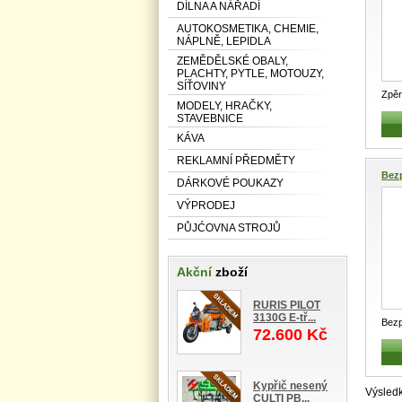
DÍLNA A NÁŘADÍ
AUTOKOSMETIKA, CHEMIE,
NÁPLNĚ, LEPIDLA
ZEMĚDĚLSKÉ OBALY,
PLACHTY, PYTLE, MOTOUZY,
SÍŤOVINY
Zpěn
MODELY, HRAČKY,
ACID
STAVEBNICE
KÁVA
REKLAMNÍ PŘEDMĚTY
Bezp
DÁRKOVÉ POUKAZY
VÝPRODEJ
PŮJĆOVNA STROJŮ
Akční
zboží
RURIS PILOT
3130G E-tř...
Bezp
72.600 Kč
Náhr
Kypřič nesený
Výsled
CULTI PB...