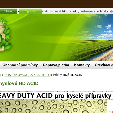
Přihlásit
Průmyslové HD ACID | Zahradní a zemědělská technika, postřikovače, náhradní díly,
Registrace
Obchodní podmínky
Doprava,platba
Kontakty
Otevírací 
d
»
POSTŘIKOVAČE A APLIKÁTORY
»
Průmyslové HD ACID
myslové HD ACID