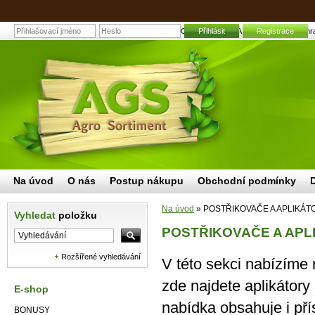
POSTŘIKOVAČE A APLIKÁTORY | Zahradní 
Přihlásit
Registrace
Na úvod
O nás
Postup nákupu
Obchodní podmínky
Na úvod
»
POSTŘIKOVAČE A APLIKÁT
Vyhledat
položku
POSTŘIKOVAČE A APL
Rozšířené vyhledávání
V této sekci nabízíme 
zde najdete aplikátory
E-shop
nabídka obsahuje i přís
BONUSY