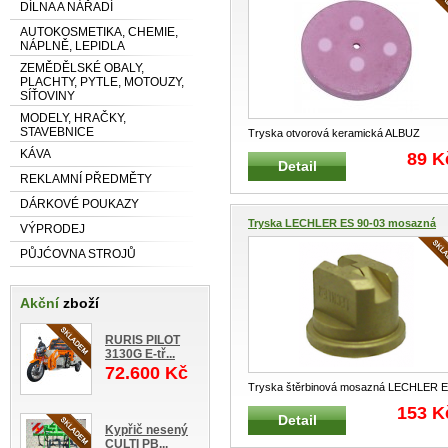
DÍLNA A NÁŘADÍ
AUTOKOSMETIKA, CHEMIE,
NÁPLNĚ, LEPIDLA
ZEMĚDĚLSKÉ OBALY,
PLACHTY, PYTLE, MOTOUZY,
SÍŤOVINY
MODELY, HRAČKY,
STAVEBNICE
Tryska otvorová keramická ALBUZ
Profesionální tryska pro traktorové p
...
KÁVA
89 K
Detail
REKLAMNÍ PŘEDMĚTY
DÁRKOVÉ POUKAZY
Tryska LECHLER ES 90-03 mosazná
VÝPRODEJ
PŮJĆOVNA STROJŮ
Akční
zboží
RURIS PILOT
3130G E-tř...
72.600 Kč
Tryska štěrbinová mosazná LECHLER 
Profesionální mosazná tryska pro
...
153 K
Detail
Kypřič nesený
CULTI PB...