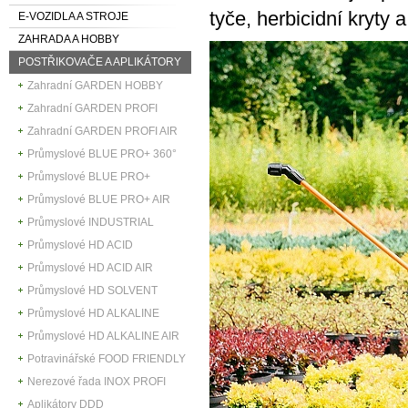
tyče, herbicidní kryty 
E-VOZIDLA A STROJE
ZAHRADA A HOBBY
POSTŘIKOVAČE A APLIKÁTORY
Zahradní GARDEN HOBBY
Zahradní GARDEN PROFI
Zahradní GARDEN PROFI AIR
Průmyslové BLUE PRO+ 360°
Průmyslové BLUE PRO+
Průmyslové BLUE PRO+ AIR
Průmyslové INDUSTRIAL
Průmyslové HD ACID
Průmyslové HD ACID AIR
Průmyslové HD SOLVENT
Průmyslové HD ALKALINE
Průmyslové HD ALKALINE AIR
Potravinářské FOOD FRIENDLY
Nerezové řada INOX PROFI
Aplikátory DDD