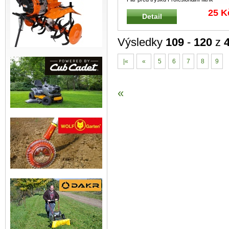
válcového tvaru s přírubou be
...
25 K
Detail
Výsledky
109
-
120
z
|«
«
5
6
7
8
9
«