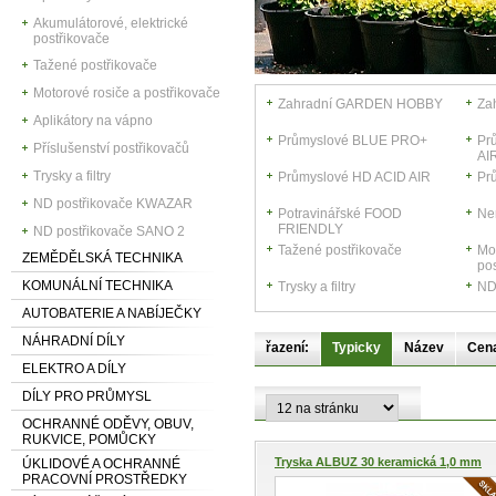
Akumulátorové, elektrické
postřikovače
Tažené postřikovače
Motorové rosiče a postřikovače
Zahradní GARDEN HOBBY
Za
Aplikátory na vápno
Průmyslové BLUE PRO+
Pr
Příslušenství postřikovačů
AI
Trysky a filtry
Průmyslové HD ACID AIR
Pr
ND postřikovače KWAZAR
Potravinářské FOOD
Ne
FRIENDLY
ND postřikovače SANO 2
Tažené postřikovače
Mo
ZEMĚDĚLSKÁ TECHNIKA
po
KOMUNÁLNÍ TECHNIKA
Trysky a filtry
ND
AUTOBATERIE A NABÍJEČKY
NÁHRADNÍ DÍLY
řazení:
Typicky
Název
Cen
ELEKTRO A DÍLY
DÍLY PRO PRŮMYSL
OCHRANNÉ ODĚVY, OBUV,
RUKVICE, POMŮCKY
Tryska ALBUZ 30 keramická 1,0 mm
ÚKLIDOVÉ A OCHRANNÉ
PRACOVNÍ PROSTŘEDKY