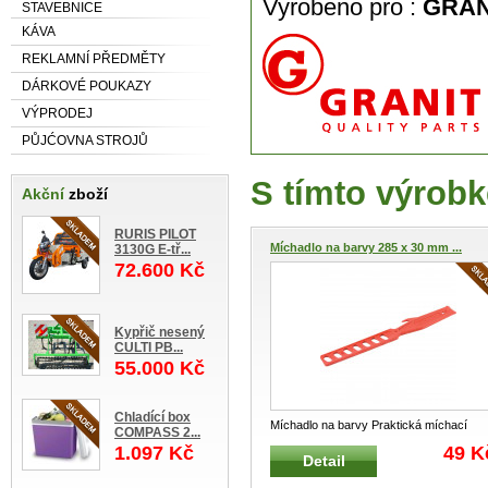
Vyrobeno pro :
GRAN
STAVEBNICE
KÁVA
REKLAMNÍ PŘEDMĚTY
DÁRKOVÉ POUKAZY
VÝPRODEJ
PŮJĆOVNA STROJŮ
S tímto výrobk
Akční
zboží
RURIS PILOT
Míchadlo na barvy 285 x 30 mm ...
3130G E-tř...
72.600 Kč
Kypřič nesený
CULTI PB...
55.000 Kč
Chladící box
Míchadlo na barvy Praktická míchací
COMPASS 2...
tyčinka na barvy a laky Spec
...
1.097 Kč
49 K
Detail