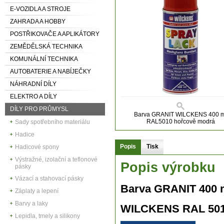
E-VOZIDLA A STROJE
ZAHRADA A HOBBY
POSTŘIKOVAČE A APLIKÁTORY
ZEMĚDĚLSKÁ TECHNIKA
KOMUNÁLNÍ TECHNIKA
AUTOBATERIE A NABÍJEČKY
NÁHRADNÍ DÍLY
ELEKTRO A DÍLY
DÍLY PRO PRŮMYSL
Barva GRANIT WILCKENS 400 m
RAL5010 hořcově modrá
Sady spotřebního materiálu
Hadice
Popis
Tisk
Hadicové spony
Výstražné, izolační a teflonové
Popis výrobku
pásky
Vázací a stahovací pásky
Barva GRANIT 400 
Záplaty a lepení
Barvy a laky
WILCKENS
RAL 50
Lepidla, tmely a silikony