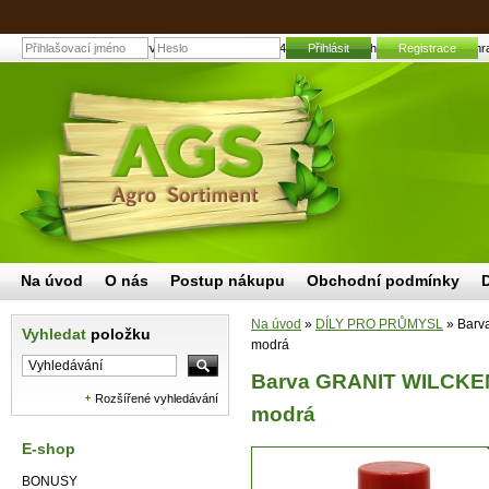
Barva GRANIT WILCKENS 400 ml RAL5010 hořcově modrá | Zahradní 
Přihlásit
Registrace
Na úvod
O nás
Postup nákupu
Obchodní podmínky
Na úvod
»
DÍLY PRO PRŮMYSL
»
Barv
Vyhledat
položku
modrá
Barva GRANIT WILCKEN
Rozšířené vyhledávání
modrá
E-shop
BONUSY