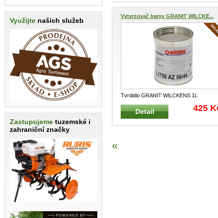
Vytvrzovač barvy GRANIT WILCKE...
Využijte
našich služeb
Tvrdidlo GRANIT WILCKENS 1L
Vytvrzovací akcelerátor pro nátěrové h
425 K
Detail
...
Zastupujeme
tuzemské i
zahraniční značky
«