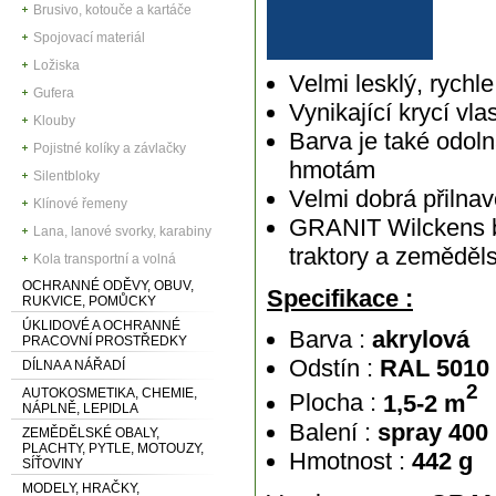
Brusivo, kotouče a kartáče
Spojovací materiál
Ložiska
Velmi lesklý, rychl
Gufera
Vynikající krycí vl
Klouby
Barva je také odoln
Pojistné kolíky a závlačky
hmotám
Silentbloky
Velmi dobrá přilnav
Klínové řemeny
GRANIT Wilckens ba
Lana, lanové svorky, karabiny
traktory a zeměděls
Kola transportní a volná
OCHRANNÉ ODĚVY, OBUV,
Specifikace :
RUKVICE, POMŮCKY
ÚKLIDOVÉ A OCHRANNÉ
Barva :
akrylová
PRACOVNÍ PROSTŘEDKY
Odstín :
RAL 5010
DÍLNA A NÁŘADÍ
2
AUTOKOSMETIKA, CHEMIE,
Plocha :
1,5-2 m
NÁPLNĚ, LEPIDLA
Balení :
spray 400
ZEMĚDĚLSKÉ OBALY,
PLACHTY, PYTLE, MOTOUZY,
Hmotnost :
442 g
SÍŤOVINY
MODELY, HRAČKY,