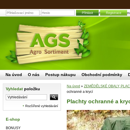
Přihlásit
Plachty ochranné a krycí | Zahr
Registrace
Na úvod
O nás
Postup nákupu
Obchodní podmínky
Na úvod
»
ZEMĚDĚLSKÉ OBALY, PLACH
Vyhledat
položku
ochranné a krycí
Plachty ochranné a kry
Rozšířené vyhledávání
E-shop
BONUSY