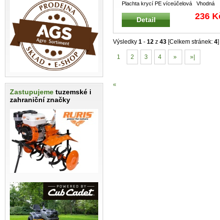
Plachta krycí PE víceúčelová Vhodná
pro zemědělství, dopravu, stave
...
236 K
Detail
Výsledky
1
-
12
z
43
[Celkem stránek:
4
]
1
2
3
4
»
»|
«
Zastupujeme
tuzemské i
zahraniční značky