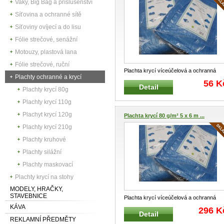
Vaky, Big Bag a příslušenství
Síťovina a ochranné sítě
Síťoviny ovíjecí a do lisu
Fólie strečové, senážní
Motouzy, plastová lana
Fólie strečové, ruční
Plachta krycí víceúčelová a ochranná
Plachty ochranné a krycí
Velmi lehká krycí plachta Poly
...
56 K
Detail
Plachty krycí 80g
Plachty krycí 110g
Plachyt krycí 120g
Plachta krycí 80 g/m² 5 x 6 m ...
Plachty krycí 210g
Plachty kruhové
Plachty silážní
Plachty maskovací
Plachty krycí na stohy
MODELY, HRAČKY,
STAVEBNICE
Plachta krycí víceúčelová a ochranná
Velmi lehká krycí plachta Poly
...
KÁVA
296 K
Detail
REKLAMNÍ PŘEDMĚTY