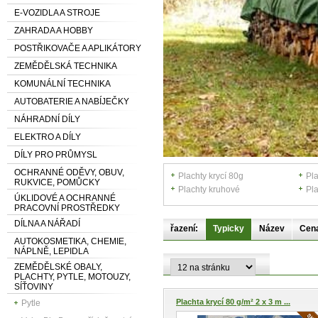
E-VOZIDLA A STROJE
ZAHRADA A HOBBY
POSTŘIKOVAČE A APLIKÁTORY
ZEMĚDĚLSKÁ TECHNIKA
KOMUNÁLNÍ TECHNIKA
AUTOBATERIE A NABÍJEČKY
NÁHRADNÍ DÍLY
ELEKTRO A DÍLY
DÍLY PRO PRŮMYSL
OCHRANNÉ ODĚVY, OBUV,
Plachty krycí 80g
Pla
RUKVICE, POMŮCKY
Plachty kruhové
Pla
ÚKLIDOVÉ A OCHRANNÉ
PRACOVNÍ PROSTŘEDKY
DÍLNA A NÁŘADÍ
řazení:
Typicky
Název
Cen
AUTOKOSMETIKA, CHEMIE,
NÁPLNĚ, LEPIDLA
ZEMĚDĚLSKÉ OBALY,
PLACHTY, PYTLE, MOTOUZY,
SÍŤOVINY
Plachta krycí 80 g/m² 2 x 3 m ...
Pytle