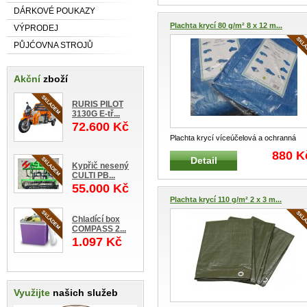
DÁRKOVÉ POUKAZY
Plachta krycí 80 g/m² 8 x 12 m...
VÝPRODEJ
PŮJĆOVNA STROJŮ
Akční
zboží
RURIS PILOT
3130G E-tř...
72.600 Kč
Plachta krycí víceúčelová a ochranná
Velmi lehká krycí plachta Poly
...
880 K
Detail
Kypřič nesený
CULTI PB...
55.000 Kč
Plachta krycí 110 g/m² 2 x 3 m...
Chladící box
COMPASS 2...
1.097 Kč
Využijte
našich služeb