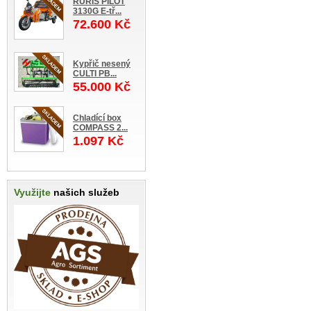
RURIS PILOT
3130G E-tř...
72.600 Kč
Kypřič nesený
CULTI PB...
55.000 Kč
Chladící box
COMPASS 2...
1.097 Kč
Využijte
našich služeb