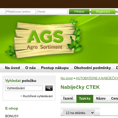
Přihlásit
Nabíječky CTEK | Zahrad
Registrace
Na úvod
O nás
Postup nákupu
Obchodní podmínky
Na úvod
»
AUTOBATERIE A NABÍJEČK
Vyhledat
položku
Nabíječky CTEK
Rozšířené vyhledávání
řazení:
Typicky
Název
Cen
E-shop
BONUSY