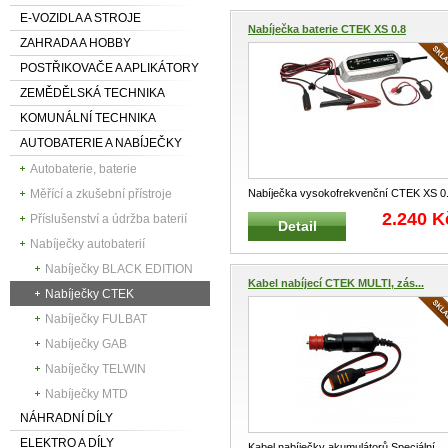
E-VOZIDLA A STROJE
Nabíječka baterie CTEK XS 0.8
ZAHRADA A HOBBY
POSTŘIKOVAČE A APLIKÁTORY
ZEMĚDĚLSKÁ TECHNIKA
KOMUNÁLNÍ TECHNIKA
AUTOBATERIE A NABÍJEČKY
Autobaterie, baterie
Nabíječka vysokofrekvenční CTEK XS 0
Měřící a zkušební přístroje
Pulsní plně automatická 6 stup
...
2.240 K
Příslušenství a údržba baterií
Detail
Nabíječky autobaterií
Nabíječky BLACK EDITION
Kabel nabíjecí CTEK MULTI, zás...
Nabíječky CTEK
Nabíječky FULBAT
Nabíječky GAB
Nabíječky TELWIN
Nabíječky MTD
NÁHRADNÍ DÍLY
ELEKTRO A DÍLY
Kabel nabíječky akumulátorů Speciální