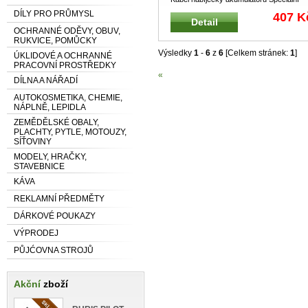
kabel pro nabíječky CTEK Kabe
...
DÍLY PRO PRŮMYSL
407 K
Detail
OCHRANNÉ ODĚVY, OBUV,
RUKVICE, POMŮCKY
Výsledky
1
-
6
z
6
[Celkem stránek:
1
]
ÚKLIDOVÉ A OCHRANNÉ
PRACOVNÍ PROSTŘEDKY
«
DÍLNA A NÁŘADÍ
AUTOKOSMETIKA, CHEMIE,
NÁPLNĚ, LEPIDLA
ZEMĚDĚLSKÉ OBALY,
PLACHTY, PYTLE, MOTOUZY,
SÍŤOVINY
MODELY, HRAČKY,
STAVEBNICE
KÁVA
REKLAMNÍ PŘEDMĚTY
DÁRKOVÉ POUKAZY
VÝPRODEJ
PŮJĆOVNA STROJŮ
Akční
zboží