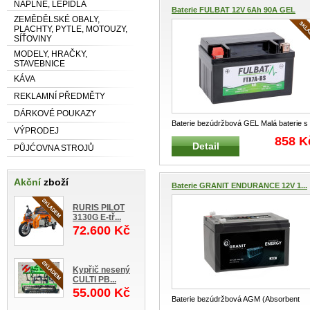
NÁPLNĚ, LEPIDLA
Baterie FULBAT 12V 6Ah 90A GEL
ZEMĚDĚLSKÉ OBALY,
PLACHTY, PYTLE, MOTOUZY,
SÍŤOVINY
MODELY, HRAČKY,
STAVEBNICE
KÁVA
REKLAMNÍ PŘEDMĚTY
DÁRKOVÉ POUKAZY
Baterie bezúdržbová GEL Malá baterie s
VÝPRODEJ
technologií GEL Konstrukce b
...
858 K
Detail
PŮJĆOVNA STROJŮ
Akční
zboží
Baterie GRANIT ENDURANCE 12V 1...
RURIS PILOT
3130G E-tř...
72.600 Kč
Kypřič nesený
CULTI PB...
55.000 Kč
Baterie bezúdržbová AGM (Absorbent