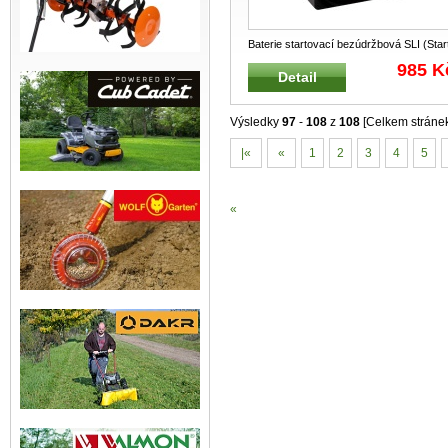
Baterie startovací bezúdržbová SLI (Star
Light, Ignition) - Standardní sta
...
985 K
Detail
Výsledky
97
-
108
z
108
[Celkem stráne
|«
«
1
2
3
4
5
«