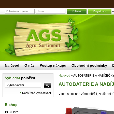
AUTOBATERIE A NABÍJEČKY | Zahradní 
Přihlásit
Registrace
Na úvod
O nás
Postup nákupu
Obchodní podmínky
Na úvod
»
AUTOBATERIE A NABÍJEČK
Vyhledat
položku
AUTOBATERIE A NABÍ
Rozšířené vyhledávání
V této sekci nabízíme měřící, zkušební př
E-shop
BONUSY