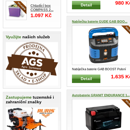
Glass Mat) Malá baterie s technolo
...
980 K
Detail
Chladící box
COMPASS 2...
1.097 Kč
Nabíječka baterie GUDE GAB BOO...
Využijte
našich služeb
Nabíječka baterie GAB BOOST Pulsní
plně automatická invertorová nabíj
...
1.635 K
Detail
Autobaterie GRANIT ENDURANCE 1...
Zastupujeme
tuzemské i
zahraniční značky