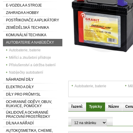
E-VOZIDLA A STROJE
ZAHRADA A HOBBY
POSTŘIKOVAČE A APLIKÁTORY
ZEMĚDĚLSKÁ TECHNIKA
KOMUNÁLNÍ TECHNIKA
AUTOBATERIE A NABÍJEČKY
Autobaterie, baterie
Měřící a zkušební přístroje
Příslušenství a údržba baterií
Nabíječky autobaterií
NÁHRADNÍ DÍLY
Autobaterie, baterie
Měř
ELEKTRO A DÍLY
DÍLY PRO PRŮMYSL
OCHRANNÉ ODĚVY, OBUV,
RUKVICE, POMŮCKY
řazení:
Typicky
Název
Cen
ÚKLIDOVÉ A OCHRANNÉ
PRACOVNÍ PROSTŘEDKY
DÍLNA A NÁŘADÍ
AUTOKOSMETIKA, CHEMIE,