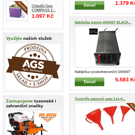
BLACK EDITION 12V/160 Ah Pulsní pln
..
1.379 K
Detail
Chladící box
COMPASS 2...
1.097 Kč
Nabíječka baterie GRANIT BLACK...
Využijte
našich služeb
Nabíječka vysokofrekvenční GRANIT
BLACK EDITION 12V/500 Ah Pulsní pln
..
5.583 K
Detail
Trychtýře plastové sada 3 ks K...
Zastupujeme
tuzemské i
zahraniční značky