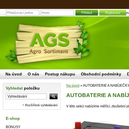
AUTOBATERIE A NABÍJEČKY | Zahradní 
Přihlásit
Registrace
Na úvod
O nás
Postup nákupu
Obchodní podmínky
Na úvod
»
AUTOBATERIE A NABÍJEČK
Vyhledat
položku
AUTOBATERIE A NABÍ
Rozšířené vyhledávání
V této sekci nabízíme měřící, zkušební př
E-shop
BONUSY