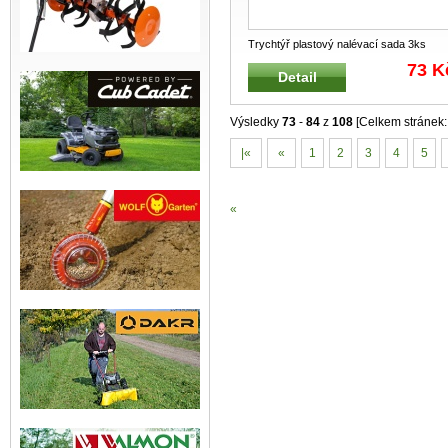
Trychtýř plastový nalévací sada 3ks
Sada 3 ks plastových trychtýřů
...
73 K
Detail
Výsledky
73
-
84
z
108
[Celkem stránek
|«
«
1
2
3
4
5
«