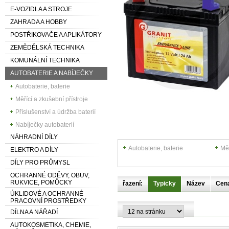
E-VOZIDLA A STROJE
ZAHRADA A HOBBY
POSTŘIKOVAČE A APLIKÁTORY
ZEMĚDĚLSKÁ TECHNIKA
KOMUNÁLNÍ TECHNIKA
AUTOBATERIE A NABÍJEČKY
Autobaterie, baterie
Měřící a zkušební přístroje
Příslušenství a údržba baterií
Nabíječky autobaterií
NÁHRADNÍ DÍLY
Autobaterie, baterie
Měř
ELEKTRO A DÍLY
DÍLY PRO PRŮMYSL
OCHRANNÉ ODĚVY, OBUV,
RUKVICE, POMŮCKY
řazení:
Typicky
Název
Cen
ÚKLIDOVÉ A OCHRANNÉ
PRACOVNÍ PROSTŘEDKY
DÍLNA A NÁŘADÍ
AUTOKOSMETIKA, CHEMIE,