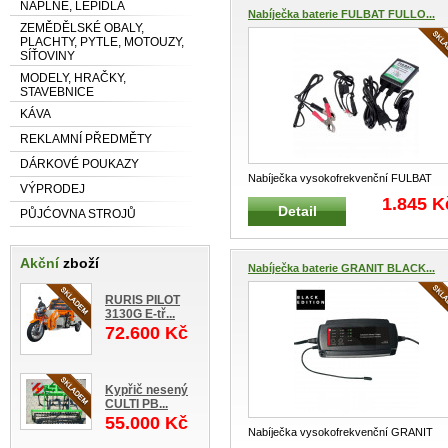
NÁPLNĚ, LEPIDLA
Nabíječka baterie FULBAT FULLO...
ZEMĚDĚLSKÉ OBALY,
PLACHTY, PYTLE, MOTOUZY,
SÍŤOVINY
MODELY, HRAČKY,
STAVEBNICE
KÁVA
REKLAMNÍ PŘEDMĚTY
DÁRKOVÉ POUKAZY
Nabíječka vysokofrekvenční FULBAT
VÝPRODEJ
FULLOAD 1500 Pulsní plně automatick
..
1.845 K
Detail
PŮJĆOVNA STROJŮ
Akční
zboží
Nabíječka baterie GRANIT BLACK...
RURIS PILOT
3130G E-tř...
72.600 Kč
Kypřič nesený
CULTI PB...
55.000 Kč
Nabíječka vysokofrekvenční GRANIT