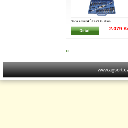
Sada závitníků BGS 45 dílná
Profesionální sada závitníků
...
2.079 K
Detail
«
www.agsort.c