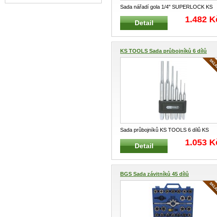
Sada nářadí gola 1/4" SUPERLOCK KS
TOOLS 911.0646 Profesionální
...
1.482 K
Detail
KS TOOLS Sada průbojníků 6 dílů
Sada průbojníků KS TOOLS 6 dílů KS
TOOLS 156.0150 Klasická sda PR
...
1.053 K
Detail
BGS Sada závitníků 45 dílů