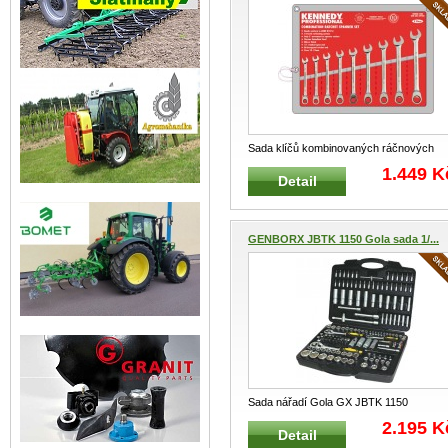
Sada klíčů kombinovaných ráčnových
KENNEDY PROFESSIONAL 9 ks
1.449 K
Detail
Kombinov
...
GENBORX JBTK 1150 Gola sada 1/...
Sada nářadí Gola GX JBTK 1150
Profesionální sada nářadí typ JBTK 115
.
2.195 K
Detail