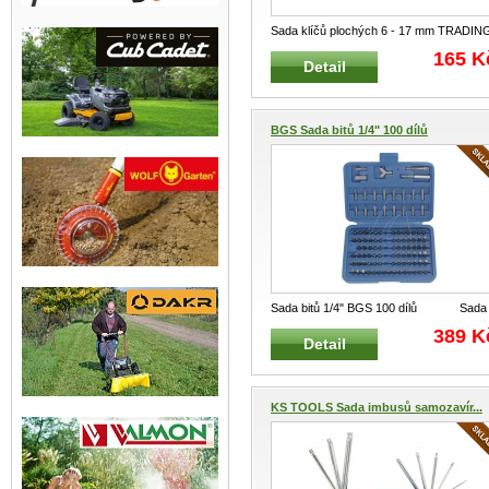
Sada klíčů plochých 6 - 17 mm TRADIN
6 dílná Klasické montážní očkové v
...
165 K
Detail
BGS Sada bitů 1/4" 100 dílů
Sada bitů 1/4" BGS 100 dílů Sada
obsahuje : 1 ks magn
...
389 K
Detail
KS TOOLS Sada imbusů samozavír...