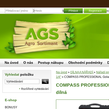
COMPASS PROFESSIONAL Gola sada 1/2", 1/4" 257 dílná | Zahradní
Přihlásit
Registrace
Na úvod
O nás
Postup nákupu
Obchodní podmínky
Na úvod
»
DÍLNA A NÁŘADÍ
»
Nářadí pr
Vyhledat
položku
1/4"
»
COMPASS PROFESSIONAL Gola sad
COMPASS PROFESSIONAL
Rozšířené vyhledávání
dílná
E-shop
BONUSY