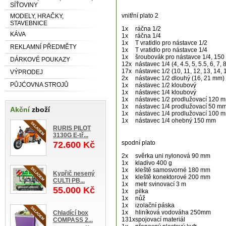
SÍŤOVINY
vnitřní plato 2
MODELY, HRAČKY,
STAVEBNICE
1x
ráčna 1/2
KÁVA
1x
ráčna 1/4
1x
T vratidlo pro nástavce 1/2
REKLAMNÍ PŘEDMĚTY
1x
T vratidlo pro nástavce 1/4
1x
šroubovák pro nástavce 1/4, 15
DÁRKOVÉ POUKAZY
12x
nástavec 1/4 (4, 4.5, 5, 5.5, 6, 7, 
17x
nástavec 1/2 (10, 11, 12, 13, 14, 
VÝPRODEJ
2x
nástavec 1/2 dlouhý (16, 21 mm)
PŮJĆOVNA STROJŮ
1x
nástavec 1/2 kloubový
1x
nástavec 1/4 kloubový
1x
nástavec 1/2 prodlužovací 120 
1x
nástavec 1/4 prodlužovací 50 m
Akční
zboží
1x
nástavec 1/4 prodlužovací 100 
1x
nástavec 1/4 ohebný 150 mm
RURIS PILOT
3130G E-tř...
spodní plato
72.600 Kč
2x
svěrka uni nylonová 90 mm
1x
kladivo 400 g
1x
kleště samosvorné 180 mm
Kypřič nesený
1x
kleště konektorové 200 mm
CULTI PB...
1x
metr svinovací 3 m
55.000 Kč
1x
pilka
1x
nůž
1x
izolační páska
1x
hliníková vodováha 250mm
Chladící box
131x
spojovací materiál
COMPASS 2...