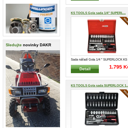
KS TOOLS Gola sada 1/4" SUPERL...
Sledujte
novinky DAKR
Sada nářadí Gola 1/4 " SUPERLOCK KS
TOOLS 911.0833 Profesionální
...
1.795 K
Detail
KS TOOLS Gola sada SUPERLOCK 1..