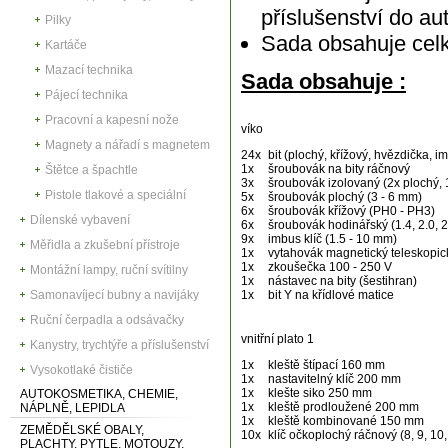
příslušenství do au
Pilky
Sada obsahuje cel
Kartáče
Mazací technika
Sada obsahuje :
Pájecí technika
Pracovní a kapesní nože
víko
Magnety a nářadí s magnetem
24x
bit (plochý, křížový, hvězdička, i
1x
šroubovák na bity ráčnový
Štětce a špachtle
3x
šroubovák izolovaný (2x plochý, 
Pistole tlakové a speciální
5x
šroubovák plochý (3 - 6 mm)
6x
šroubovák křížový (PH0 - PH3)
Dílenské vybavení
6x
šroubovák hodinářský (1.4, 2.0, 2
9x
imbus klíč (1.5 - 10 mm)
Měřidla a zkušební přístroje
1x
vytahovák magnetický teleskopic
1x
zkoušečka 100 - 250 V
Montážní lampy, ruční svítilny
1x
nástavec na bity (šestihran)
Samonavíjecí bubny a navijáky
1x
bit Y na křídlové matice
Ruční čerpadla a odsávačky
vnitřní plato 1
Kanystry, trychtýře a příslušenství
1x
kleště štípací 160 mm
Vysokotlaké čističe
1x
nastavitelný klíč 200 mm
1x
klešte siko 250 mm
AUTOKOSMETIKA, CHEMIE,
1x
kleště prodloužené 200 mm
NÁPLNĚ, LEPIDLA
1x
kleště kombinované 150 mm
ZEMĚDĚLSKÉ OBALY,
10x
klíč očkoplochý ráčnový (8, 9, 10,
PLACHTY, PYTLE, MOTOUZY,