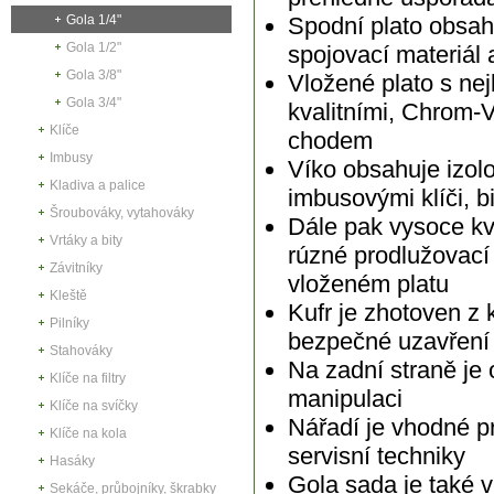
Gola 1/4"
Spodní plato obsah
Gola 1/2"
spojovací materiál 
Gola 3/8"
Vložené plato s ne
Gola 3/4"
kvalitními, Chrom-
Klíče
chodem
Imbusy
Víko obsahuje izol
Kladiva a palice
imbusovými klíči, bi
Šroubováky, vytahováky
Dále pak vysoce kva
Vrtáky a bity
rúzné prodlužovací
Závitníky
vloženém platu
Kleště
Kufr je zhotoven z 
Pilníky
bezpečné uzavření
Stahováky
Na zadní straně je 
Klíče na filtry
manipulaci
Klíče na svíčky
Nářadí je vhodné p
Klíče na kola
servisní techniky
Hasáky
Gola sada je také 
Sekáče, průbojníky, škrabky