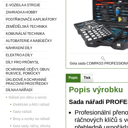
E-VOZIDLA A STROJE
ZAHRADA A HOBBY
POSTŘIKOVAČE A APLIKÁTORY
ZEMĚDĚLSKÁ TECHNIKA
KOMUNÁLNÍ TECHNIKA
AUTOBATERIE A NABÍJEČKY
NÁHRADNÍ DÍLY
ELEKTRO A DÍLY
DÍLY PRO PRŮMYSL
Gola sada COMPASS PROFESSIONA
OCHRANNÉ ODĚVY, OBUV,
RUKVICE, POMŮCKY
Popis
Tisk
ÚKLIDOVÉ A OCHRANNÉ
PRACOVNÍ PROSTŘEDKY
Popis výrobku
DÍLNA A NÁŘADÍ
Nářadí pro dílnu a servis
Sada nářadí PROF
Elektrické a AKU nářadí
Profesionální přen
Sady nářadí
ráčnových klíčů s
Boxy a vozíky na nářadí
přehledně uspořád
Gola sady, ráčny, ořechy