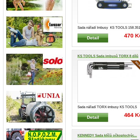
Sada nářadí Imbusy KS TOOLS 158.35
Sada obsahuje : 8 ks s
...
470 K
Detail
KS TOOLS Sada imbusů TORX 8 dílů
Sada nářadí TORX-imbusy KS TOOLS
151.2300 Sada obsahuje : 8
...
464 K
Detail
KENNEDY Sada klíčů očkoplochýc...