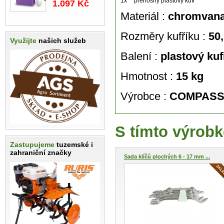
1x
přenosný plastový kufr
1.097 Kč
Materiál :
chromvan
Rozměry kufříku :
50,
Využijte
našich služeb
Balení :
plastový
kuf
Hmotnost :
15 kg
Výrobce :
COMPAS
S tímto výrobk
Zastupujeme
tuzemské i
zahraniční značky
Sada klíčů plochých 6 - 17 mm ...